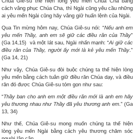
Chúa Giê-su thể hiện lòng yêu mến Chúa Cha bằng
cách vâng phục Chúa Cha, thì Ngài cũng yêu cầu những
ai yêu mến Ngài cũng hãy vâng giữ huấn lệnh của Ngài.
Qua Tin mừng hôm nay, Chúa Giê-su nói: “
Nếu anh em
yêu mến Thầy, anh em sẽ giữ các điều răn của Thầy
”
(Ga 14,15)
và một lát sau, Ngài nhấn mạnh: “
Ai giữ các
điều răn của Thầy, người ấy mới là kẻ yêu mến Thầy
.”
(Ga 14, 21)
Như vậy, Chúa Giê-su đòi buộc chúng ta thể hiện lòng
yêu mến bằng cách tuân giữ điều răn Chúa dạy, và điều
răn đó được Chúa Giê-su tóm gọn như sau:
“
Thầy ban cho anh em một điều răn mới là anh em hãy
yêu thương nhau như Thầy đã yêu thương anh em
.” (Ga
13, 34)
Như thế, Chúa Giê-su mong muốn chúng ta thể hiện
lòng yêu mến Ngài bằng cách yêu thương chăm sóc
người lân cận.