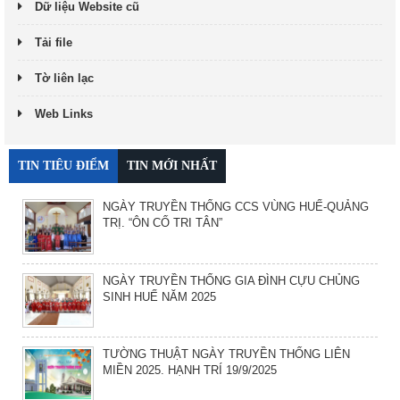
Dữ liệu Website cũ
Tải file
Tờ liên lạc
Web Links
TIN TIÊU ĐIỂM
TIN MỚI NHẤT
NGÀY TRUYỀN THỐNG CCS VÙNG HUẾ-QUẢNG
TRỊ. “ÔN CỐ TRI TÂN”
NGÀY TRUYỀN THỐNG GIA ĐÌNH CỰU CHỦNG
SINH HUẾ NĂM 2025
TƯỜNG THUẬT NGÀY TRUYỀN THỐNG LIÊN
MIỀN 2025. HẠNH TRÍ 19/9/2025