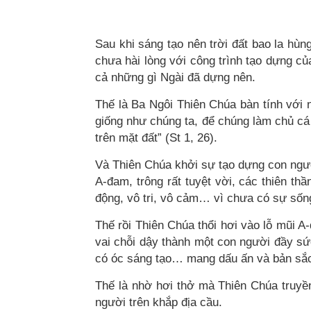
Sau khi sáng tạo nên trời đất bao la hùn
chưa hài lòng với công trình tạo dựng củ
cả những gì Ngài đã dựng nên.
Thế là Ba Ngôi Thiên Chúa bàn tính với 
giống như chúng ta, để chúng làm chủ cá b
trên mặt đất” (St 1, 26).
Và Thiên Chúa khởi sự tạo dựng con người
A-đam, trông rất tuyệt vời, các thiên t
động, vô tri, vô cảm… vì chưa có sự sốn
Thế rồi Thiên Chúa thổi hơi vào lỗ mũi 
vai chỗi dậy thành một con người đầy sức
có óc sáng tạo… mang dấu ấn và bản sắ
Thế là nhờ hơi thở mà Thiên Chúa truyền
người trên khắp địa cầu.