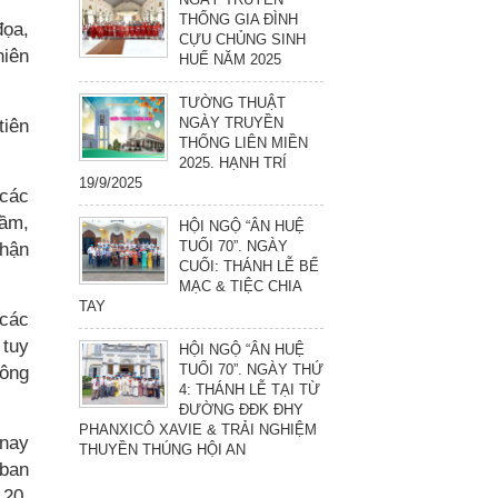
THỐNG GIA ĐÌNH
đọa,
CỰU CHỦNG SINH
hiên
HUẾ NĂM 2025
TƯỜNG THUẬT
NGÀY TRUYỀN
tiên
THỐNG LIÊN MIỀN
2025. HẠNH TRÍ
19/9/2025
 các
hầm,
HỘI NGỘ “ÂN HUỆ
TUỔI 70”. NGÀY
nhận
CUỐI: THÁNH LỄ BẾ
MẠC & TIỆC CHIA
TAY
 các
 tuy
HỘI NGỘ “ÂN HUỆ
TUỔI 70”. NGÀY THỨ
hông
4: THÁNH LỄ TẠI TỪ
ĐƯỜNG ĐĐK ĐHY
PHANXICÔ XAVIE & TRẢI NGHIỆM
 nay
THUYỀN THÚNG HỘI AN
 ban
 20,