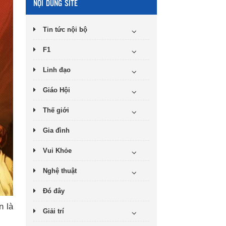
NỘI DUNG SITE
Tin tức nội bộ
F1
Linh đạo
Giáo Hội
Thế giới
Gia đình
Vui Khỏe
Nghệ thuật
Đó đây
n là
Giải trí