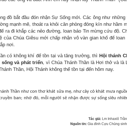
ông đồ bắt đầu đón nhận Sự Sống mới. Các ông như những
rường mạnh mẽ, thoát ra khỏi căn phòng đóng kín như hầm 
 để ra đi khắp các nẻo đường, loan báo Tin mừng cứu độ. C
ệ của Chúa Giêsu mới chấp nhận vô vàn gian khổ để loan
ắp nơi.
n có không khí để tồn tại và tăng trưởng, thì
Hội thánh C
sống và phát triển
, vì Chúa Thánh Thần là Hơi thở và là 
hánh Thần, Hội Thánh không thể tồn tại đến hôm nay.
Thánh Thần như con thơ khát sữa mẹ, như cây cỏ khát mưa nguồ
truyền ban; nhờ đó, mỗi người sẽ nhận được sự sống siêu nhiê
Tác giả:
Lm Inhaxiô Trầ
Nguồn tin:
Gia đình Cựu Chủng sin