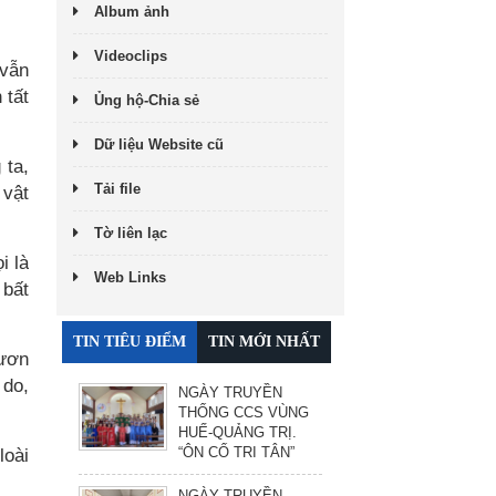
Album ảnh
Videoclips
 vẫn
 tất
Ủng hộ-Chia sẻ
Dữ liệu Website cũ
 ta,
Tải file
 vật
Tờ liên lạc
i là
Web Links
 bất
TIN TIÊU ĐIỂM
TIN MỚI NHẤT
vươn
 do,
NGÀY TRUYỀN
THỐNG CCS VÙNG
HUẾ-QUẢNG TRỊ.
“ÔN CỐ TRI TÂN”
loài
NGÀY TRUYỀN