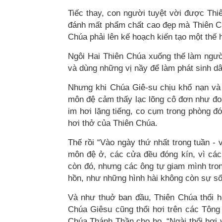
Tiếc thay, con người tuyệt vời được Thi
đánh mất phẩm chất cao đẹp mà Thiên Chú
Chúa phải lên kế hoạch kiến tạo một thế 
Ngôi Hai Thiên Chúa xuống thế làm ngườ
và dùng những vị nầy để làm phát sinh d
Nhưng khi Chúa Giê-su chịu khổ nạn và
môn đệ cảm thấy lạc lõng cô đơn như đo
im hơi lặng tiếng, co cụm trong phòng đ
hơi thở của Thiên Chúa.
Thế rồi “Vào ngày thứ nhất trong tuần - 
môn đệ ở, các cửa đều đóng kín, vì các
còn đó, nhưng các ông tự giam mình tro
hồn, như những hình hài không còn sự s
Và như thuở ban đầu, Thiên Chúa thổi h
Chúa Giêsu cũng thổi hơi trên các Tôn
Chúa Thánh Thần cho họ. “Ngài thổi hơi