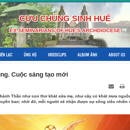
CỰU CHỦNG SINH HUẾ
EX-SEMINARIANS OF HUE'S ARCHDIOCESE
LIÊN LẠC
ỦNG HỘ
VIDEOCLIPS
ALBUM ẢNH
ABOUT US
ng. Cuộc sáng tạo mới
Thánh Thần như con thơ khát sữa mẹ, như cây cỏ khát mưa nguồ
ruyền ban; nhờ đó, mỗi người sẽ nhận được sự sống siêu nhiên 