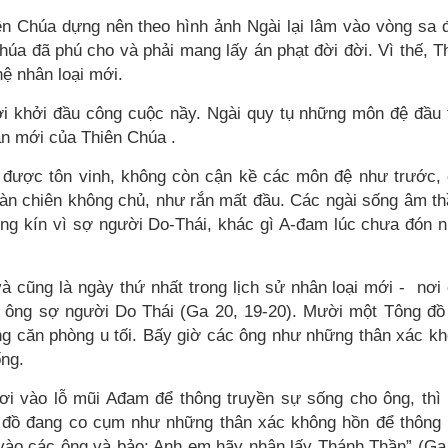
ên Chúa dựng nên theo hình ảnh Ngài lại lâm vào vòng sa 
a đã phú cho và phải mang lấy án phạt đời đời. Vì thế, T
hệ nhân loại mới.
i khởi đầu công cuộc nầy. Ngài quy tụ những môn đệ đầu 
ân mới của Thiên Chúa .
 được tôn vinh, không còn cận kề các môn đệ như trước,
àn chiên không chủ, như rắn mất đầu. Các ngài sống âm t
óng kín vì sợ người Do-Thái, khác gì A-đam lúc chưa đón 
và cũng là ngày thứ nhất trong lịch sử nhân loại mới -
nơi
 ông sợ người Do Thái (Ga 20, 19-20). Mười một Tông đồ
ng căn phòng u tối. Bấy giờ các ông như những thân xác k
ống.
ơi vào lỗ mũi Ađam để thông truyền sự sống cho ông, thì
g đồ đang co cụm như những thân xác không hồn để thông
 vào các ông và bảo: Anh em hãy nhận lấy Thánh Thần” (Ga