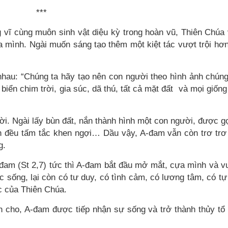
***
g vĩ cùng muôn sinh vật diệu kỳ trong hoàn vũ, Thiên Chúa
a mình. Ngài muốn sáng tạo thêm một kiệt tác vượt trội hơn
nhau: “Chúng ta hãy tạo nên con người theo hình ảnh chúng
iển chim trời, gia súc, dã thú, tất cả mặt đất
và mọi giống
. Ngài lấy bùn đất, nắn thành hình một con người, được gọ
hần đều tấm tắc khen ngợi… Dầu vậy, A-đam vẫn còn trơ trơ
g.
A-đam (St 2,7) tức thì A-đam bắt đầu mở mắt, cựa mình và 
 sống, lại còn có tư duy, có tình cảm, có lương tâm, có tự
c của Thiên Chúa.
 cho, A-đam được tiếp nhận sự sống và trở thành thủy tổ 