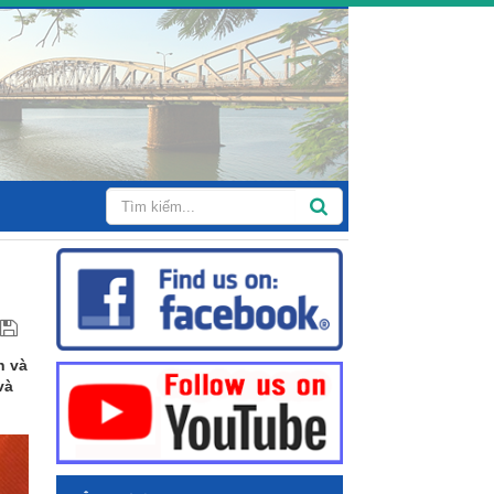
n và
và