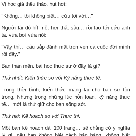
Vị học giả thều thào, hụt hơi:
"Không… tôi không biết… cứu tôi với…"
Người lái đò hít một hơi thật sâu… rồi lao tới cứu anh
ta, vừa bơi vừa nói:
"Vậy thì… cậu sắp đánh mất trọn vẹn cả cuộc đời mình
rồi đấy."
Bạn thân mến, bài học thực sự ở đây là gì?
Thứ nhất: Kiến thức so với Kỹ năng thực tế.
Trong thời bình, kiến thức mang lại cho bạn sự tôn
trọng. Nhưng trong những lúc hỗn loạn, kỹ năng thực
tế… mới là thứ giữ cho bạn sống sót.
Thứ hai: Kế hoạch so với Thực thi.
Một bản kế hoạch dài 100 trang… sẽ chẳng có ý nghĩa
lý gì, nếu bạn không biết cách bán hàng, không biết