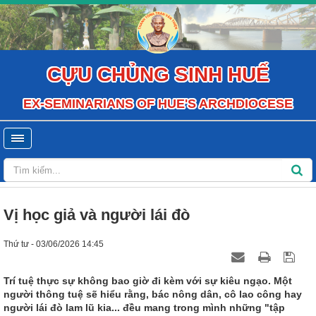
CỰU CHỦNG SINH HUẾ
EX-SEMINARIANS OF HUE'S ARCHDIOCESE
Vị học giả và người lái đò
Thứ tư - 03/06/2026 14:45
Trí tuệ thực sự không bao giờ đi kèm với sự kiêu ngạo. Một
người thông tuệ sẽ hiểu rằng, bác nông dân, cô lao công hay
người lái đò lam lũ kia... đều mang trong mình những "tập