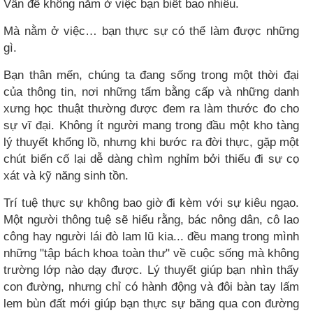
Vấn đề không nằm ở việc bạn biết bao nhiêu.
Mà nằm ở việc… bạn thực sự có thể làm được những
gì.
Bạn thân mến, chúng ta đang sống trong một thời đại
của thông tin, nơi những tấm bằng cấp và những danh
xưng học thuật thường được đem ra làm thước đo cho
sự vĩ đại. Không ít người mang trong đầu một kho tàng
lý thuyết khổng lồ, nhưng khi bước ra đời thực, gặp một
chút biến cố lại dễ dàng chìm nghỉm bởi thiếu đi sự cọ
xát và kỹ năng sinh tồn.
Trí tuệ thực sự không bao giờ đi kèm với sự kiêu ngạo.
Một người thông tuệ sẽ hiểu rằng, bác nông dân, cô lao
công hay người lái đò lam lũ kia... đều mang trong mình
những "tập bách khoa toàn thư" về cuộc sống mà không
trường lớp nào dạy được. Lý thuyết giúp bạn nhìn thấy
con đường, nhưng chỉ có hành động và đôi bàn tay lấm
lem bùn đất mới giúp bạn thực sự băng qua con đường