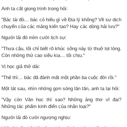
Anh ta cất giọng trịnh trọng hỏi:
"Bác lái đò… bác có hiểu gì về Địa lý không? Về sự dịch
chuyển của các mảng kiến tạo? Hay các dòng hải lưu?"
Người lái đò mỉm cười lịch sự:
"Thưa cậu, tôi chỉ biết rõ khúc sông này từ thuở lọt lòng.
Còn những thứ cao siêu kia… tôi chịu."
Vị học giả thở dài:
"Thế thì… bác đã đánh mất một phần ba cuộc đời rồi."
Một lát sau, nhìn những gợn sóng lăn tăn, anh ta lại hỏi:
"Vậy còn Văn học thì sao? Những áng thơ vĩ đại?
Những tác phẩm kinh điển của nhân loại?"
Người lái đò cười ngượng nghịu: