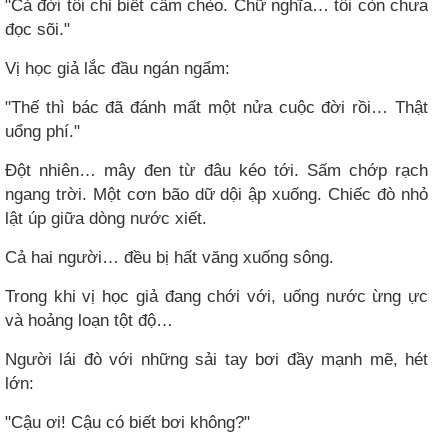
"Cả đời tôi chỉ biết cầm chèo. Chữ nghĩa… tôi còn chưa
đọc sõi."
Vị học giả lắc đầu ngán ngẩm:
"Thế thì bác đã đánh mất một nửa cuộc đời rồi… Thật
uổng phí."
Đột nhiên… mây đen từ đâu kéo tới. Sấm chớp rạch
ngang trời. Một cơn bão dữ dội ập xuống. Chiếc đò nhỏ
lật úp giữa dòng nước xiết.
Cả hai người… đều bị hất văng xuống sông.
Trong khi vị học giả đang chới với, uống nước ừng ực
và hoảng loạn tột độ…
Người lái đò với những sải tay bơi đầy mạnh mẽ, hét
lớn:
"Cậu ơi! Cậu có biết bơi không?"