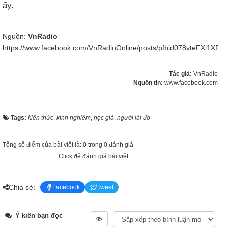
ấy.
Nguồn:
VnRadio
https://www.facebook.com/VnRadioOnline/posts/pfbid078vteFXi1
Tác giả:
VnRadio
Nguồn tin:
www.facebook.com
Tags:
kiến thức
,
kinh nghiệm
,
học giả
,
người lái đò
Tổng số điểm của bài viết là: 0 trong 0 đánh giá
Click để đánh giá bài viết
Chia sẻ:
Facebook
Tweet
Ý kiến bạn đọc