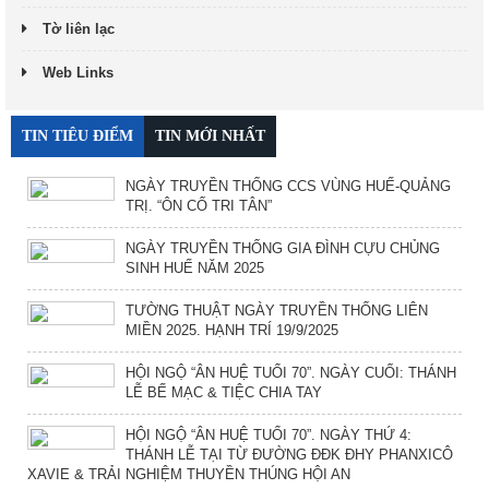
Tờ liên lạc
Web Links
TIN TIÊU ĐIỂM
TIN MỚI NHẤT
NGÀY TRUYỀN THỐNG CCS VÙNG HUẾ-QUẢNG
TRỊ. “ÔN CỐ TRI TÂN”
NGÀY TRUYỀN THỐNG GIA ĐÌNH CỰU CHỦNG
SINH HUẾ NĂM 2025
TƯỜNG THUẬT NGÀY TRUYỀN THỐNG LIÊN
MIỀN 2025. HẠNH TRÍ 19/9/2025
HỘI NGỘ “ÂN HUỆ TUỔI 70”. NGÀY CUỐI: THÁNH
LỄ BẾ MẠC & TIỆC CHIA TAY
HỘI NGỘ “ÂN HUỆ TUỔI 70”. NGÀY THỨ 4:
THÁNH LỄ TẠI TỪ ĐƯỜNG ĐĐK ĐHY PHANXICÔ
XAVIE & TRẢI NGHIỆM THUYỀN THÚNG HỘI AN