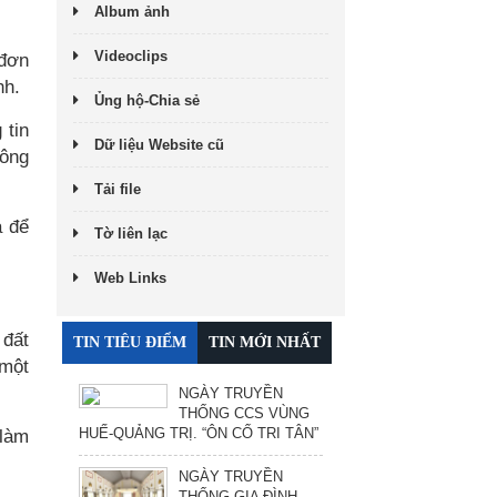
Album ảnh
Videoclips
 đơn
nh.
Ủng hộ-Chia sẻ
 tin
Dữ liệu Website cũ
hông
Tải file
à để
Tờ liên lạc
Web Links
 đất
TIN TIÊU ĐIỂM
TIN MỚI NHẤT
 một
NGÀY TRUYỀN
THỐNG CCS VÙNG
HUẾ-QUẢNG TRỊ. “ÔN CỐ TRI TÂN”
 làm
NGÀY TRUYỀN
THỐNG GIA ĐÌNH