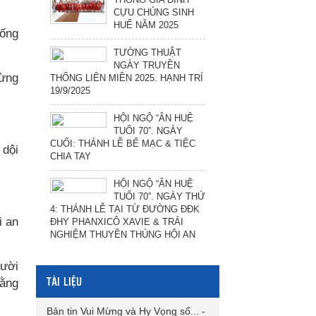
CỰU CHỦNG SINH
HUẾ NĂM 2025
sống
TƯỜNG THUẬT
NGÀY TRUYỀN
Đừng
THỐNG LIÊN MIỀN 2025. HẠNH TRÍ
19/9/2025
HỘI NGỘ “ÂN HUỆ
TUỔI 70”. NGÀY
CUỐI: THÁNH LỄ BẾ MẠC & TIỆC
 dội
CHIA TAY
HỘI NGỘ “ÂN HUỆ
TUỔI 70”. NGÀY THỨ
4: THÁNH LỄ TẠI TỪ ĐƯỜNG ĐĐK
i an
ĐHY PHANXICÔ XAVIE & TRẢI
NGHIỆM THUYỀN THÚNG HỘI AN
gười
TÀI LIỆU
rằng
Bản tin Vui Mừng và Hy Vọng số...
-