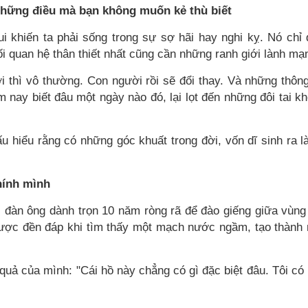
hững điều mà bạn không muốn kẻ thù biết
 khiến ta phải sống trong sự sợ hãi hay nghi kỵ. Nó chỉ
 quan hệ thân thiết nhất cũng cần những ranh giới lành mạ
 thì vô thường. Con người rồi sẽ đổi thay. Và những thông
m nay biết đâu một ngày nào đó, lại lọt đến những đôi tai k
ấu hiểu rằng có những góc khuất trong đời, vốn dĩ sinh ra l
hính mình
đàn ông dành trọn 10 năm ròng rã để đào giếng giữa vùng
ược đền đáp khi tìm thấy một mạch nước ngầm, tạo thành
 quả của mình: "Cái hồ này chẳng có gì đặc biệt đâu. Tôi có