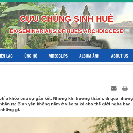
CỰU CHỦNG SINH HUẾ
EX-SEMINARIANS OF HUE'S ARCHDIOCESE
LIÊN LẠC
ỦNG HỘ
VIDEOCLIPS
ALBUM ẢNH
ABOUT US
chìa khóa của sự gắn kết. Nhưng khi trưởng thành, đi qua những
nhận ra: Bình yên không nằm ở việc ta kể cho thế giới nghe bao
 những gì.