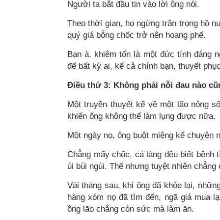
Người ta bắt đầu tin vào lời ông nói.
Theo thời gian, họ ngừng trân trọng hồ n
quý giá bỗng chốc trở nên hoang phế.
Bạn à, khiêm tốn là một đức tính đáng 
để bất kỳ ai, kể cả chính bạn, thuyết phụ
Điều thứ 3: Không phải nỗi đau nào cũ
Một truyền thuyết kể về một lão nông s
khiến ông không thể làm lụng được nữa.
Một ngày nọ, ông buột miệng kể chuyện 
Chẳng mấy chốc, cả làng đều biết bệnh tì
ủi bùi ngùi. Thế nhưng tuyệt nhiên chẳng 
Vài tháng sau, khi ông đã khỏe lại, nhữn
hàng xóm nọ đã tìm đến, ngã giá mua lạ
ông lão chẳng còn sức mà làm ăn.