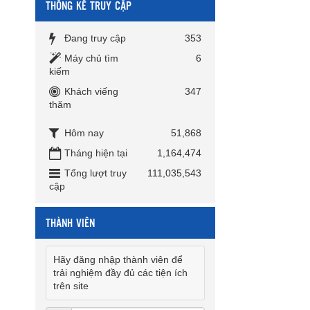
THỐNG KÊ TRUY CẬP
Đang truy cập
353
Máy chủ tìm
6
kiếm
Khách viếng
347
thăm
Hôm nay
51,868
Tháng hiện tại
1,164,474
Tổng lượt truy
111,035,543
cập
THÀNH VIÊN
Hãy đăng nhập thành viên để
trải nghiệm đầy đủ các tiện ích
trên site