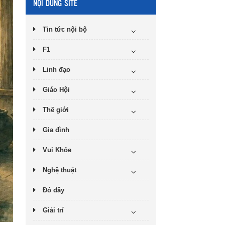
NỘI DUNG SITE
Tin tức nội bộ
F1
Linh đạo
Giáo Hội
Thế giới
Gia đình
Vui Khỏe
Nghệ thuật
Đó đây
Giải trí