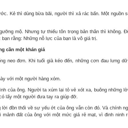
ước. Kẻ thì dùng bừa bãi, người thì xả rác bẩn. Một nguồn 
ngưỡng mộ. Nhưng tự thiếu tôn trọng bản thân thì không. 
c bạn rằng: Những nỗ lực của bạn là vô giá trị.
ng cần một khán giả
ống neo đơn. Khi tuổi già kéo đến, những cơn đau lưng dữ
này với một người hàng xóm.
nh của ông. Người ta xúm lại tỏ vẻ xót xa, buông những lờ
có lấy một người đưa tay ra giúp đỡ.
g lời đồn thổi về sự yếu ớt của ông vẫn còn đó. Và chính n
i mảnh đất của ông với một mức giá rẻ mạt, vì đinh ninh 