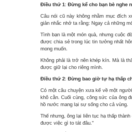
Điều thứ 1
:
Đừng kể cho bạn bè nghe n
Câu nói cũ này không nhằm mục đích xui
giản nhắc nhở ta rằng: Ngay cả những mối
Tình bạn là một món quà, nhưng cuộc đời
được chia sẻ trong lúc tin tưởng nhất hô
mong muốn.
Không phải là trở nên khép kín. Mà là th
được giữ lại cho riêng mình.
Điều thứ 2
:
Đừng bao giờ tự hạ thấp c
Có một câu chuyện xưa kể về một người 
khô cằn. Cuối cùng, công sức của ông đ
hồ nước mang lại sự sống cho cả vùng.
Thế nhưng, ông lại liên tục hạ thấp thành
được việc gì to tát đâu."