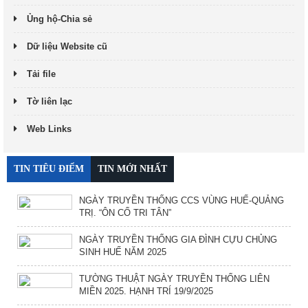
Ủng hộ-Chia sẻ
Dữ liệu Website cũ
Tải file
Tờ liên lạc
Web Links
TIN TIÊU ĐIỂM
TIN MỚI NHẤT
NGÀY TRUYỀN THỐNG CCS VÙNG HUẾ-QUẢNG
TRỊ. “ÔN CỐ TRI TÂN”
NGÀY TRUYỀN THỐNG GIA ĐÌNH CỰU CHỦNG
SINH HUẾ NĂM 2025
TƯỜNG THUẬT NGÀY TRUYỀN THỐNG LIÊN
MIỀN 2025. HẠNH TRÍ 19/9/2025