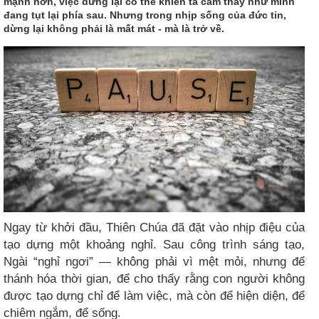
mạnh hơn, việc dừng lại có thể khiến ta cảm thấy như mình
đang tụt lại phía sau. Nhưng trong nhịp sống của đức tin,
dừng lại không phải là mất mát - mà là trở về.
Ngay từ khởi đầu, Thiên Chúa đã đặt vào nhịp điệu của
tạo dựng một khoảng nghỉ. Sau công trình sáng tạo,
Ngài “nghỉ ngơi” — không phải vì mệt mỏi, nhưng để
thánh hóa thời gian, để cho thấy rằng con người không
được tạo dựng chỉ để làm việc, mà còn để hiện diện, để
chiêm ngắm, để sống.