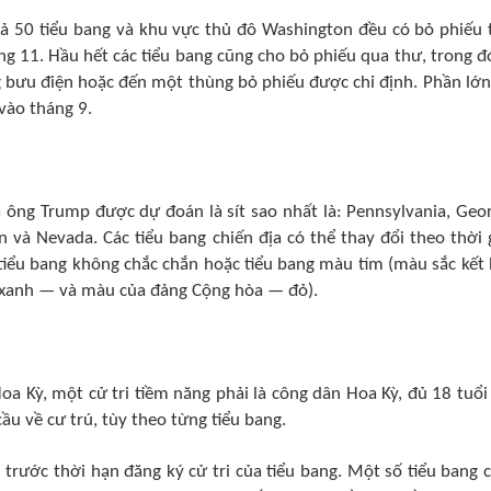
cả 50 tiểu bang và khu vực thủ đô Washington đều có bỏ phiếu 
ng 11. Hầu hết các tiểu bang cũng cho bỏ phiếu qua thư, trong đ
g bưu điện hoặc đến một thùng bỏ phiếu được chỉ định. Phần lớn
vào tháng 9.
 ông Trump được dự đoán là sít sao nhất là: Pennsylvania, Geor
n và Nevada. Các tiểu bang chiến địa có thể thay đổi theo thời 
 tiểu bang không chắc chắn hoặc tiểu bang màu tím (màu sắc kết
 xanh — và màu của đảng Cộng hòa — đỏ).
a Kỳ, một cử tri tiềm năng phải là công dân Hoa Kỳ, đủ 18 tuổi
u về cư trú, tùy theo từng tiểu bang.
 trước thời hạn đăng ký cử tri của tiểu bang. Một số tiểu bang 