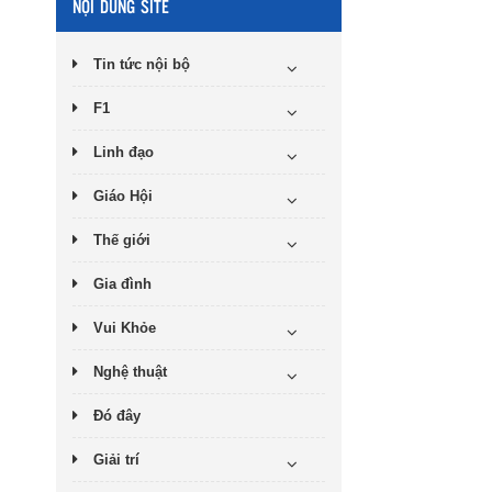
NỘI DUNG SITE
Tin tức nội bộ
F1
Linh đạo
Giáo Hội
Thế giới
Gia đình
Vui Khỏe
Nghệ thuật
Đó đây
Giải trí