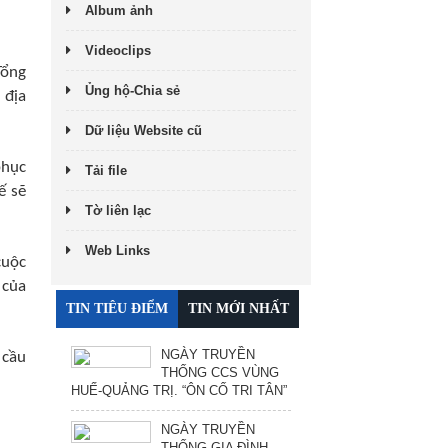
Album ảnh
Videoclips
Tổng
Ủng hộ-Chia sẻ
 địa
Dữ liệu Website cũ
phục
Tải file
ế sẽ
Tờ liên lạc
Web Links
cuộc
 của
TIN TIÊU ĐIỂM
TIN MỚI NHẤT
NGÀY TRUYỀN
 cầu
THỐNG CCS VÙNG
HUẾ-QUẢNG TRỊ. “ÔN CỐ TRI TÂN”
NGÀY TRUYỀN
THỐNG GIA ĐÌNH