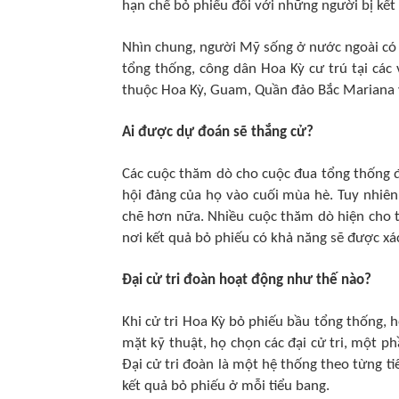
hạn chế bỏ phiếu đối với những người bị kết
Nhìn chung, người Mỹ sống ở nước ngoài có t
tổng thống, công dân Hoa Kỳ cư trú tại cá
thuộc Hoa Kỳ, Guam, Quần đảo Bắc Mariana
Ai được dự đoán sẽ thắng cử?
Các cuộc thăm dò cho cuộc đua tổng thống đã
hội đảng của họ vào cuối mùa hè. Tuy nhiên
chẽ hơn nữa. Nhiều cuộc thăm dò hiện cho th
nơi kết quả bỏ phiếu có khả năng sẽ được xá
Đại cử tri đoàn hoạt động như thế nào?
Khi cử tri Hoa Kỳ bỏ phiếu bầu tổng thống, 
mặt kỹ thuật, họ chọn các đại cử tri, một p
Đại cử tri đoàn là một hệ thống theo từng t
kết quả bỏ phiếu ở mỗi tiểu bang.