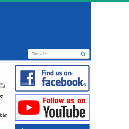
ay
 bản