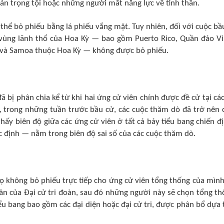
 án trọng tội hoặc những người mất năng lực về tinh thần.
hể bỏ phiếu bằng lá phiếu vắng mặt. Tuy nhiên, đối với cuộc bầ
c vùng lãnh thổ của Hoa Kỳ — bao gồm Puerto Rico, Quần đảo Vi
 và Samoa thuộc Hoa Kỳ — không được bỏ phiếu.
 bị phân chia kể từ khi hai ứng cử viên chính được đề cử tại các
, trong những tuần trước bầu cử, các cuộc thăm dò đã trở nên 
ấy biên độ giữa các ứng cử viên ở tất cả bảy tiểu bang chiến đ
c định — nằm trong biên độ sai số của các cuộc thăm dò.
họ không bỏ phiếu trực tiếp cho ứng cử viên tổng thống của mình
hần của Đại cử tri đoàn, sau đó những người này sẽ chọn tổng th
iểu bang bao gồm các đại diện hoặc đại cử tri, được phân bổ dựa 