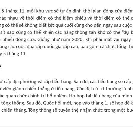
ày 5 tháng 11, mỗi khu vực sẽ tự ấn định thời gian đóng cửa điể
khác nhau về thời điểm có thể kiểm phiếu và thời điểm có thể 
g có thể sẽ không biết kết quả cuối cùng cho đến ngày sau cuộc
ít sao cũng có thể khiến các hãng thông tấn khó có thể “dự 
ỏ phiếu đóng cửa. Giống như năm 2020, khi phải mất vài ngày
ăng các cuộc đua cấp quốc gia cấp cao, bao gồm cả chức tổng th
y 5 tháng 11.
?
 cấp địa phương và cấp tiểu bang. Sau đó, các tiểu bang sẽ cấp 
cử viên giành chiến thắng ở tiểu bang. Các đại cử tri thường là n
c quan chức chính trị bổ nhiệm. Họ họp tại tiểu bang của mình
 tổng thống. Sau đó, Quốc hội mới, họp vào tháng 1, sẽ họp để 
i chiến thắng. Tổng thống sẽ tuyên thệ nhậm chức trong một buổ