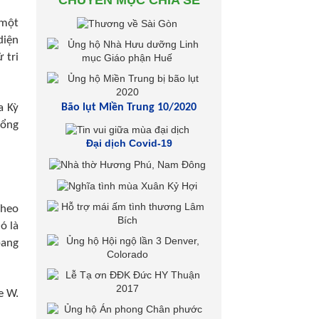
CHUYÊN MỤC CHIA SẺ
 một
diện
 tri
a Kỳ
Bão lụt Miền Trung 10/2020
tổng
Đại dịch Covid-19
Theo
ó là
bang
e W.