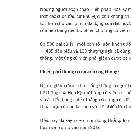
Những người soạn thảo Hiến pháp Hoa Kỳ m
loạt các cuộc bầu cử khu vực, chứ không chỉ
tốt hơn cho các lợi ích đa dạng của đất nước.
của tiểu bang đều bỏ phiếu cho ứng cử viên c
Có 538 đại cử tri, một con số luôn không đ
— 435 dân biểu và 100 thượng nghị sĩ, cùng 
thống, một ứng cử viên phải giành được đa số,
Phiếu phổ thông có quan trọng không?
Người giành được chức tổng thống là người c
hệ thống của Hoa Kỳ, một ứng cử viên có th
vì các tiểu bang chiến thắng của ứng cử viên
thua cuộc của họ lại thua với số phiếu lớn h
Điều này đã xảy ra với năm tổng thống: Joh
Bush và Trump vào năm 2016.