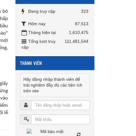
m bỏ
Đang truy cập
323
chấp
Hôm nay
87,513
 bầu
Tháng hiện tại
1,610,475
báo”
 mới
Tổng lượt truy
111,481,544
cập
ống,
THÀNH VIÊN
Hãy đăng nhập thành viên để
giấy
trải nghiệm đầy đủ các tiện ích
hững
trên site
 vào
kiểm
i lễ