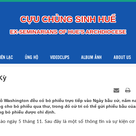
CỰU CHỦNG SINH HUẾ
EX-SEMINARIANS OF HUE'S ARCHDIOCESE
LIÊN LẠC
ỦNG HỘ
VIDEOCLIPS
ALBUM ẢNH
ABOUT US
Kỳ
đô Washington đều có bỏ phiếu trực tiếp vào Ngày bầu cử, năm n
ng cho bỏ phiếu qua thư, trong đó cử tri có thể gửi phiếu bầu của
g bỏ phiếu được chỉ định.
ào ngày 5 tháng 11. Sau đây là một số thông tin và sự kiện cơ