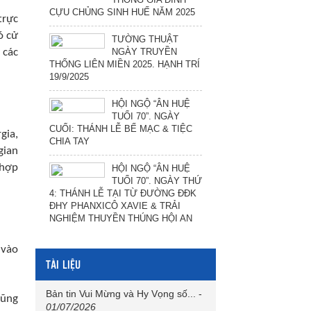
CỰU CHỦNG SINH HUẾ NĂM 2025
trực
ó cử
TƯỜNG THUẬT
NGÀY TRUYỀN
 các
THỐNG LIÊN MIỀN 2025. HẠNH TRÍ
19/9/2025
HỘI NGỘ “ÂN HUỆ
TUỔI 70”. NGÀY
CUỐI: THÁNH LỄ BẾ MẠC & TIỆC
gia,
CHIA TAY
gian
 hợp
HỘI NGỘ “ÂN HUỆ
TUỔI 70”. NGÀY THỨ
4: THÁNH LỄ TẠI TỪ ĐƯỜNG ĐĐK
ĐHY PHANXICÔ XAVIE & TRẢI
NGHIỆM THUYỀN THÚNG HỘI AN
 vào
TÀI LIỆU
Bản tin Vui Mừng và Hy Vọng số...
-
cũng
01/07/2026