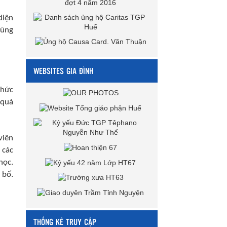
diện
cũng
WEBSITES GIA ĐÌNH
chức
 quả
viên
 các
học.
 bố.
THỐNG KÊ TRUY CẬP