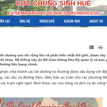
CỰU CHỦNG SINH HUẾ
EX-SEMINARIANS OF HUE'S ARCHDIOCESE
LIÊN LẠC
ỦNG HỘ
VIDEOCLIPS
ALBUM ẢNH
ABOUT US
ến đường cao tốc rộng lớn và phát triển nhất thế giới, được xây
 với nhau. Hệ thống này do Bộ Giao thông Hoa Kỳ quản lý và bao
đường liên bang chính.
o, phân chia thành các làn đường và thường được xây dựng với đầ
g, các cầu và đường hầm, đảm bảo an toàn cho các phương tiệ
, các trạm nghỉ ngơi, Rest Area, các cửa hàng và dịch vụ ăn uống 