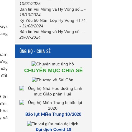
10/01/2025
Bản tin Vui Mừng và Hy Vọng số...
-
18/10/2024
Kỷ Yếu 50 Năm Lớp Hy Vọng HT74
-
31/08/2024
ways
Bản tin Vui Mừng và Hy Vọng số...
-
bang
20/07/2024
ỦNG HỘ - CHIA SẺ
 năm
hững
 xây
CHUYÊN MỤC CHIA SẺ
 đất
Hiện
ước,
 hóa
Bão lụt Miền Trung 10/2020
y và
Đại dịch Covid-19