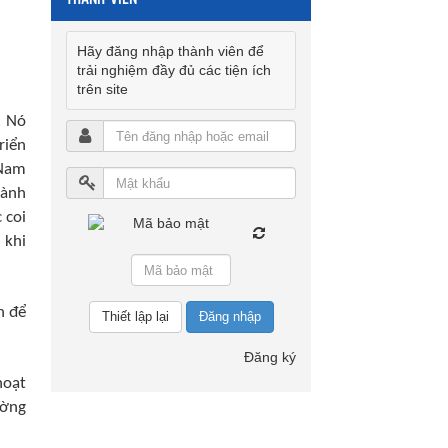
Hãy đăng nhập thành viên để
trải nghiệm đầy đủ các tiện ích
trên site
. Nó
riển
 Nam
hành
 coi
 khi
h để
Đăng nhập
Đăng ký
hoạt
ường