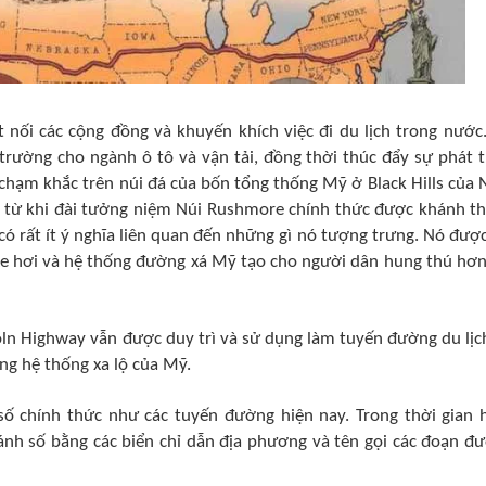
 nối các cộng đồng và khuyến khích việc đi du lịch trong nước
trường cho ngành ô tô và vận tải, đồng thời thúc đẩy sự phát t
 chạm khắc trên núi đá của bốn tổng thống Mỹ ở Black Hills của
kể từ khi đài tưởng niệm Núi Rushmore chính thức được khánh t
 rất ít ý nghĩa liên quan đến những gì nó tượng trưng. Nó được
 xe hơi và hệ thống đường xá Mỹ tạo cho người dân hung thú hơn
oln Highway vẫn được duy trì và sử dụng làm tuyến đường du lịc
ng hệ thống xa lộ của Mỹ.
ố chính thức như các tuyến đường hiện nay. Trong thời gian 
ánh số bằng các biển chỉ dẫn địa phương và tên gọi các đoạn đ