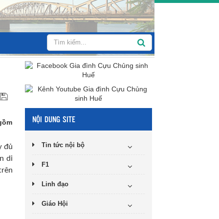
NỘI DUNG SITE
 gồm
Tin tức nội bộ
y đủ
n di
F1
trên
Linh đạo
Giáo Hội