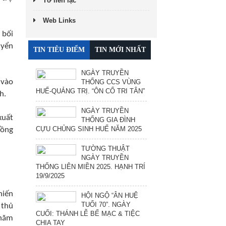
Tờ liên lạc
Web Links
 bối
uyển
TIN TIÊU ĐIỂM
TIN MỚI NHẤT
NGÀY TRUYỀN
 vào
THỐNG CCS VÙNG
HUẾ-QUẢNG TRỊ. “ÔN CỐ TRI TÂN”
h.
NGÀY TRUYỀN
xuất
THỐNG GIA ĐÌNH
CỰU CHỦNG SINH HUẾ NĂM 2025
đồng
TƯỜNG THUẬT
NGÀY TRUYỀN
THỐNG LIÊN MIỀN 2025. HẠNH TRÍ
19/9/2025
hiến
HỘI NGỘ “ÂN HUỆ
TUỔI 70”. NGÀY
 thủ
CUỐI: THÁNH LỄ BẾ MẠC & TIỆC
 năm
CHIA TAY