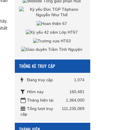
 vào
tây.
nhất
THỐNG KÊ TRUY CẬP
Đang truy cập
1,074
Hôm nay
160,481
Tháng hiện tại
1,364,000
Tổng lượt truy
111,235,069
cập
THÀNH VIÊN