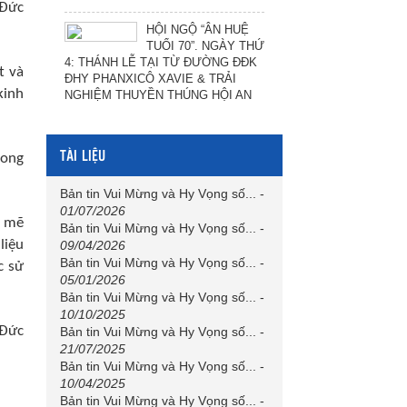
 Đức
HỘI NGỘ “ÂN HUỆ
TUỔI 70”. NGÀY THỨ
4: THÁNH LỄ TẠI TỪ ĐƯỜNG ĐĐK
t và
ĐHY PHANXICÔ XAVIE & TRẢI
kinh
NGHIỆM THUYỀN THÚNG HỘI AN
TÀI LIỆU
rong
Bản tin Vui Mừng và Hy Vọng số...
-
01/07/2026
h mẽ
Bản tin Vui Mừng và Hy Vọng số...
-
liệu
09/04/2026
Bản tin Vui Mừng và Hy Vọng số...
-
c sử
05/01/2026
Bản tin Vui Mừng và Hy Vọng số...
-
10/10/2025
 Đức
Bản tin Vui Mừng và Hy Vọng số...
-
21/07/2025
Bản tin Vui Mừng và Hy Vọng số...
-
10/04/2025
Bản tin Vui Mừng và Hy Vọng số...
-