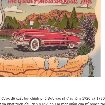
u được đề xuất bởi chính phủ Đức vào những năm 1920 và 1930
và phát triển đầu tiên ở Mỹ, như là một phần của kế hoạch tài