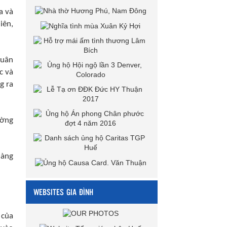
a và
iên,
quân
c và
g ra
ường
hàng
WEBSITES GIA ĐÌNH
 của