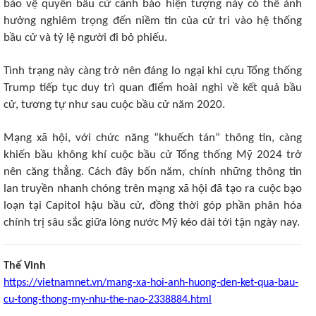
bảo vệ quyền bầu cử cảnh báo hiện tượng này có thể ảnh
hưởng nghiêm trọng đến niềm tin của cử tri vào hệ thống
bầu cử và tỷ lệ người đi bỏ phiếu.
Tình trạng này càng trở nên đáng lo ngại khi cựu Tổng thống
Trump tiếp tục duy trì quan điểm hoài nghi về kết quả bầu
cử, tương tự như sau cuộc bầu cử năm 2020.
Mạng xã hội, với chức năng “khuếch tán” thông tin, càng
khiến bầu không khí cuộc bầu cử Tổng thống Mỹ 2024 trở
nên căng thẳng. Cách đây bốn năm, chính những thông tin
lan truyền nhanh chóng trên mạng xã hội đã tạo ra cuộc bạo
loạn tại Capitol hậu bầu cử, đồng thời góp phần phân hóa
chính trị sâu sắc giữa lòng nước Mỹ kéo dài tới tận ngày nay.
Thế Vinh
https://vietnamnet.vn/mang-xa-hoi-anh-huong-den-ket-qua-bau-
cu-tong-thong-my-nhu-the-nao-2338884.html