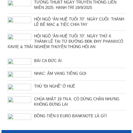
TƯỜNG THUẬT NGÀY TRUYỀN THỐNG LIÊN
MIỀN 2025. HẠNH TRÍ 19/9/2025
HỘI NGỘ “ÂN HUỆ TUỔI 70”. NGÀY CUỐI: THÁNH
LỄ BẾ MẠC & TIỆC CHIA TAY
HỘI NGỘ “ÂN HUỆ TUỔI 70”. NGÀY THỨ 4:
THÁNH LỄ TẠI TỪ ĐƯỜNG ĐĐK ĐHY PHANXICÔ
XAVIE & TRẢI NGHIỆM THUYỀN THÚNG HỘI AN
BÀI CA ĐỨC ÁI
NHẠC: ÂM VANG TIẾNG GỌI
THÚ “ĐI NGHỄ” Ở HUẾ
CHÚA NHẬT 19 TN A. CÓ DỪNG CHÂN NHƯNG
KHÔNG ĐỨNG LẠI
ĐỒNG TIỀN 0 EURO BANKNOTE LÀ GÌ?