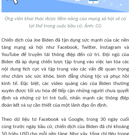
Ứng viên khai thác được tiềm năng của mạng xã hội sẽ có
lợi thế trong cuộc bầu cử. Ảnh: CG
Chiến dịch của Joe Biden đã tận dụng sức mạnh của các nền
tảng mạng xã hội như Facebook, Twitter, Instagram và
YouTube để truyền tải thông điệp đến cử tri. Đội ngũ của
Biden đã áp dụng chiến lược tập trung vào việc lan tỏa các
nội dung tích cực và tập trung vào các vấn đề quan trọng
như chăm sóc sức khỏe, bình đẳng chủng tộc và phục hồi
kinh tế. Đặc biệt, các video quảng cáo của Biden thường
xuyên được tối ưu hóa để tiếp cận những người chưa quyết
định và những cử tri trẻ tuổi, nhấn mạnh các thông điệp
đoàn kết và sự cần thiết của một lãnh đạo ổn định.
Theo dữ liệu từ Facebook và Google, trong 30 ngày cuối
cùng trước ngày bầu cử, chiến dịch của Biden đã chi khoảng
50 triệu USD cho mỗi nền tảng. Như vậy, tổng chi tiêu trong