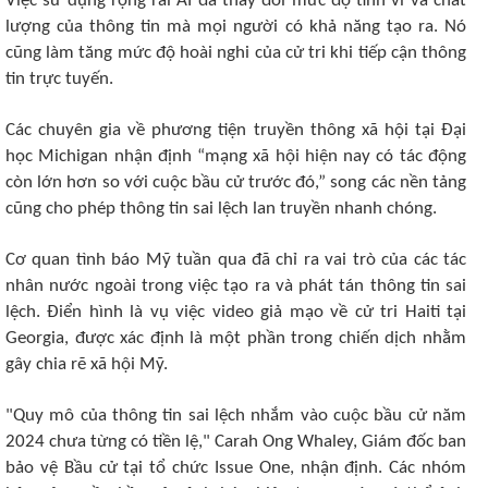
Việc sử dụng rộng rãi AI đã thay đổi mức độ tinh vi và chất
lượng của thông tin mà mọi người có khả năng tạo ra. Nó
cũng làm tăng mức độ hoài nghi của cử tri khi tiếp cận thông
tin trực tuyến.
Các chuyên gia về phương tiện truyền thông xã hội tại Đại
học Michigan nhận định “mạng xã hội hiện nay có tác động
còn lớn hơn so với cuộc bầu cử trước đó,” song các nền tảng
cũng cho phép thông tin sai lệch lan truyền nhanh chóng.
Cơ quan tình báo Mỹ tuần qua đã chỉ ra vai trò của các tác
nhân nước ngoài trong việc tạo ra và phát tán thông tin sai
lệch. Điển hình là vụ việc video giả mạo về cử tri Haiti tại
Georgia, được xác định là một phần trong chiến dịch nhằm
gây chia rẽ xã hội Mỹ.
"Quy mô của thông tin sai lệch nhắm vào cuộc bầu cử năm
2024 chưa từng có tiền lệ," Carah Ong Whaley, Giám đốc ban
bảo vệ Bầu cử tại tổ chức Issue One, nhận định. Các nhóm