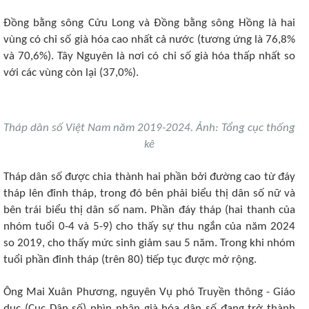
Đồng bằng sông Cửu Long và Đồng bằng sông Hồng là hai
vùng có chỉ số già hóa cao nhất cả nước (tương ứng là 76,8%
và 70,6%). Tây Nguyên là nơi có chỉ số già hóa thấp nhất so
với các vùng còn lại (37,0%).
Tháp dân số Việt Nam năm 2019-2024. Ảnh: Tổng cục thống
kê
Tháp dân số được chia thành hai phần bởi đường cao từ đáy
tháp lên đỉnh tháp, trong đó bên phải biểu thị dân số nữ và
bên trái biểu thị dân số nam. Phần đáy tháp (hai thanh của
nhóm tuổi 0-4 và 5-9) cho thấy sự thu ngắn của năm 2024
so 2019, cho thấy mức sinh giảm sau 5 năm. Trong khi nhóm
tuổi phần đỉnh tháp (trên 80) tiếp tục được mở rộng.
Ông Mai Xuân Phương, nguyên Vụ phó Truyền thông - Giáo
dục (Cục Dân số) nhìn nhận già hóa dân số đang trở thành