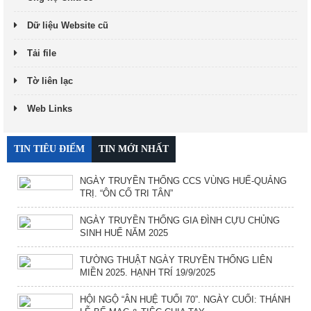
Dữ liệu Website cũ
Tải file
Tờ liên lạc
Web Links
TIN TIÊU ĐIỂM
TIN MỚI NHẤT
NGÀY TRUYỀN THỐNG CCS VÙNG HUẾ-QUẢNG
TRỊ. “ÔN CỐ TRI TÂN”
NGÀY TRUYỀN THỐNG GIA ĐÌNH CỰU CHỦNG
SINH HUẾ NĂM 2025
TƯỜNG THUẬT NGÀY TRUYỀN THỐNG LIÊN
MIỀN 2025. HẠNH TRÍ 19/9/2025
HỘI NGỘ “ÂN HUỆ TUỔI 70”. NGÀY CUỐI: THÁNH