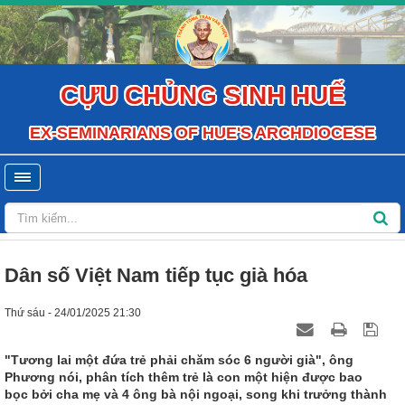
CỰU CHỦNG SINH HUẾ
EX-SEMINARIANS OF HUE'S ARCHDIOCESE
Dân số Việt Nam tiếp tục già hóa
Thứ sáu - 24/01/2025 21:30
"Tương lai một đứa trẻ phải chăm sóc 6 người già", ông
Phương nói, phân tích thêm trẻ là con một hiện được bao
bọc bởi cha mẹ và 4 ông bà nội ngoại, song khi trưởng thành