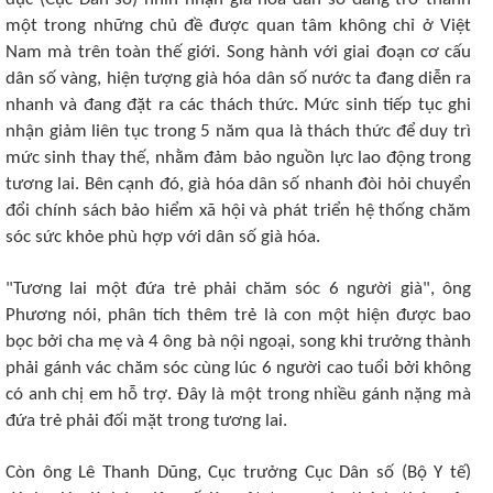
một trong những chủ đề được quan tâm không chỉ ở Việt
Nam mà trên toàn thế giới. Song hành với giai đoạn cơ cấu
dân số vàng, hiện tượng già hóa dân số nước ta đang diễn ra
nhanh và đang đặt ra các thách thức. Mức sinh tiếp tục ghi
nhận giảm liên tục trong 5 năm qua là thách thức để duy trì
mức sinh thay thế, nhằm đảm bảo nguồn lực lao động trong
tương lai. Bên cạnh đó, già hóa dân số nhanh đòi hỏi chuyển
đổi chính sách bảo hiểm xã hội và phát triển hệ thống chăm
sóc sức khỏe phù hợp với dân số già hóa.
"Tương lai một đứa trẻ phải chăm sóc 6 người già", ông
Phương nói, phân tích thêm trẻ là con một hiện được bao
bọc bởi cha mẹ và 4 ông bà nội ngoại, song khi trưởng thành
phải gánh vác chăm sóc cùng lúc 6 người cao tuổi bởi không
có anh chị em hỗ trợ. Đây là một trong nhiều gánh nặng mà
đứa trẻ phải đối mặt trong tương lai.
Còn ông Lê Thanh Dũng, Cục trưởng Cục Dân số (Bộ Y tế)