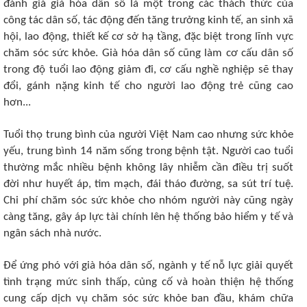
đánh giá già hóa dân số là một trong các thách thức của
công tác dân số, tác động đến tăng trưởng kinh tế, an sinh xã
hội, lao động, thiết kế cơ sở hạ tầng, đặc biệt trong lĩnh vực
chăm sóc sức khỏe. Già hóa dân số cũng làm cơ cấu dân số
trong độ tuổi lao động giảm đi, cơ cấu nghề nghiệp sẽ thay
đổi, gánh nặng kinh tế cho người lao động trẻ cũng cao
hơn...
Tuổi thọ trung bình của người Việt Nam cao nhưng sức khỏe
yếu, trung bình 14 năm sống trong bệnh tật. Người cao tuổi
thường mắc nhiều bệnh không lây nhiễm cần điều trị suốt
đời như huyết áp, tim mạch, đái tháo đường, sa sút trí tuệ.
Chi phí chăm sóc sức khỏe cho nhóm người này cũng ngày
càng tăng, gây áp lực tài chính lên hệ thống bảo hiểm y tế và
ngân sách nhà nước.
Để ứng phó với già hóa dân số, ngành y tế nỗ lực giải quyết
tình trạng mức sinh thấp, củng cố và hoàn thiện hệ thống
cung cấp dịch vụ chăm sóc sức khỏe ban đầu, khám chữa