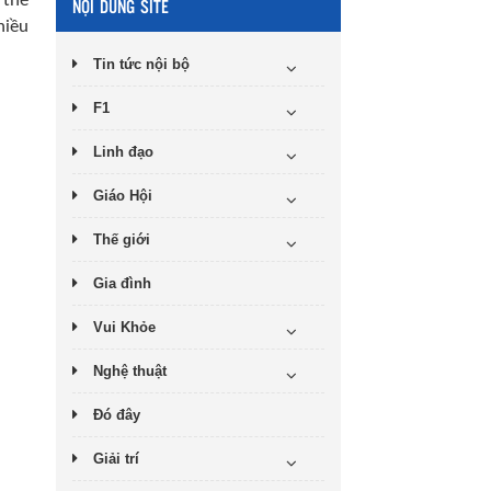
 thế
NỘI DUNG SITE
hiều
Tin tức nội bộ
F1
Linh đạo
Giáo Hội
Thế giới
Gia đình
Vui Khỏe
Nghệ thuật
Đó đây
Giải trí