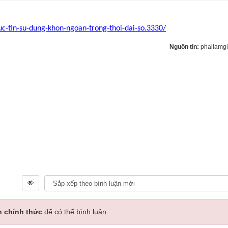
c-tin-su-dung-khon-ngoan-trong-thoi-dai-so.3330/
Nguồn tin:
phailamg
n chính thức
để có thể bình luận