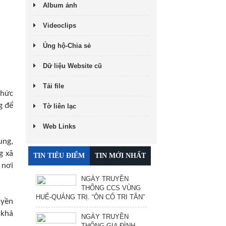
Album ảnh
Videoclips
Ủng hộ-Chia sẻ
Dữ liệu Website cũ
Tải file
thức
g để
Tờ liên lạc
Web Links
ung,
g xã
TIN TIÊU ĐIỂM
TIN MỚI NHẤT
 nơi
NGÀY TRUYỀN
THỐNG CCS VÙNG
HUẾ-QUẢNG TRỊ. “ÔN CỐ TRI TÂN”
uyền
 khả
NGÀY TRUYỀN
THỐNG GIA ĐÌNH