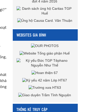
gì?”
hoạt
WEBSITES GIA ĐÌNH
​
ống,
phát
 khả
công
THỐNG KÊ TRUY CẬP