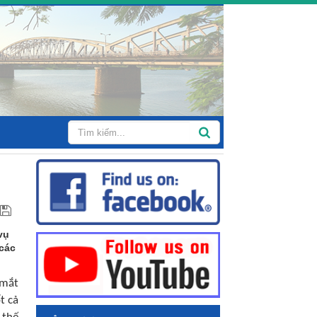
vụ
 các
 mắt
t cả