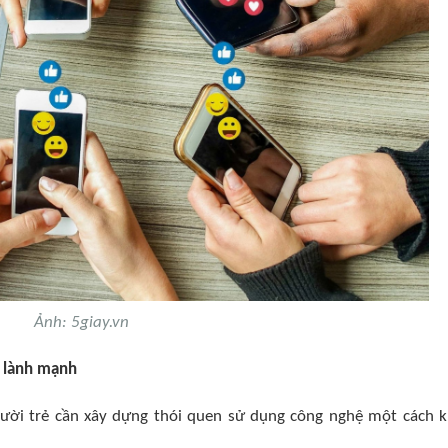
Ảnh: 5giay.vn
 lành mạnh​
gười trẻ cần xây dựng thói quen sử dụng công nghệ một cách 