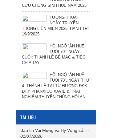
CỰU CHỦNG SINH HUẾ NĂM 2025
TƯỜNG THUẬT
NGÀY TRUYỀN
THỐNG LIÊN MIỀN 2025. HẠNH TRÍ
19/9/2025
HỘI NGỘ “ÂN HUỆ
TUỔI 70”. NGÀY
CUỐI: THÁNH LỄ BẾ MẠC & TIỆC
CHIA TAY
HỘI NGỘ “ÂN HUỆ
TUỔI 70”. NGÀY THỨ
4: THÁNH LỄ TẠI TỪ ĐƯỜNG ĐĐK
ĐHY PHANXICÔ XAVIE & TRẢI
NGHIỆM THUYỀN THÚNG HỘI AN
TÀI LIỆU
Bản tin Vui Mừng và Hy Vọng số...
-
01/07/2026