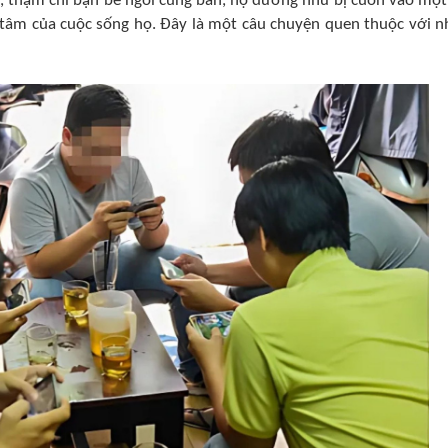
h, thậm chí bạn bè ngồi cùng bàn, họ dường như bị cuốn vào một
g tâm của cuộc sống họ. Đây là một câu chuyện quen thuộc với n