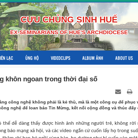
CỰU CHỦNG SINH HUẾ
EX-SEMINARIANS OF HUE'S ARCHDIOCESE
LIÊN LẠC
ỦNG HỘ
VIDEOCLIPS
ALBUM ẢNH
ABOUT US
g khôn ngoan trong thời đại số
ng công nghệ không phải là kẻ thù, mà là một công cụ để phục 
công nghệ để loan báo Tin Mừng, kết nối cộng đồng và thúc đẩy
có thể dễ dàng thấy được hình ảnh những người trẻ, không rời
hông báo mạng xã hội, và các video ngắn cứ cuốn lấy họ trong suố