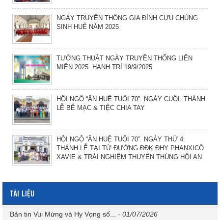
NGÀY TRUYỀN THỐNG GIA ĐÌNH CỰU CHỦNG
SINH HUẾ NĂM 2025
TƯỜNG THUẬT NGÀY TRUYỀN THỐNG LIÊN
MIỀN 2025. HẠNH TRÍ 19/9/2025
HỘI NGỘ “ÂN HUỆ TUỔI 70”. NGÀY CUỐI: THÁNH
LỄ BẾ MẠC & TIỆC CHIA TAY
HỘI NGỘ “ÂN HUỆ TUỔI 70”. NGÀY THỨ 4:
THÁNH LỄ TẠI TỪ ĐƯỜNG ĐĐK ĐHY PHANXICÔ
XAVIE & TRẢI NGHIỆM THUYỀN THÚNG HỘI AN
TÀI LIỆU
Bản tin Vui Mừng và Hy Vọng số...
-
01/07/2026