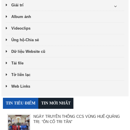
Giải trí
Album ảnh
Videoclips
Ủng hộ-Chia sẻ
Dữ liệu Website cũ
Tải file
Tờ liên lạc
Web Links
TIN TIÊU ĐIỂM
TIN MỚI NHẤT
NGÀY TRUYỀN THỐNG CCS VÙNG HUẾ-QUẢNG
TRỊ. “ÔN CỐ TRI TÂN”