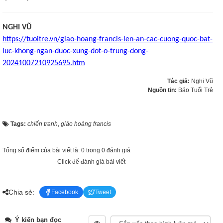
NGHI VŨ
https://tuoitre.vn/giao-hoang-francis-len-an-cac-cuong-quoc-bat-
luc-khong-ngan-duoc-xung-dot-o-trung-dong-
20241007210925695.htm
Tác giả:
Nghi Vũ
Nguồn tin:
Báo Tuổi Trẻ
Tags:
chiến tranh
,
giáo hoàng francis
Tổng số điểm của bài viết là: 0 trong 0 đánh giá
Click để đánh giá bài viết
Chia sẻ:
Facebook
Tweet
Ý kiến bạn đọc