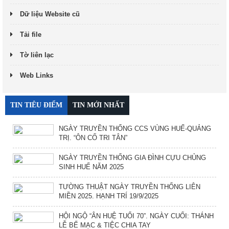
Dữ liệu Website cũ
Tải file
Tờ liên lạc
Web Links
TIN TIÊU ĐIỂM
TIN MỚI NHẤT
NGÀY TRUYỀN THỐNG CCS VÙNG HUẾ-QUẢNG
TRỊ. “ÔN CỐ TRI TÂN”
NGÀY TRUYỀN THỐNG GIA ĐÌNH CỰU CHỦNG
SINH HUẾ NĂM 2025
TƯỜNG THUẬT NGÀY TRUYỀN THỐNG LIÊN
MIỀN 2025. HẠNH TRÍ 19/9/2025
HỘI NGỘ “ÂN HUỆ TUỔI 70”. NGÀY CUỐI: THÁNH
LỄ BẾ MẠC & TIỆC CHIA TAY