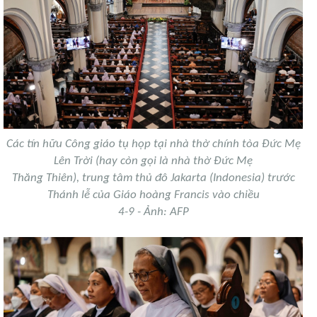
Các tín hữu Công giáo tụ họp tại nhà thờ chính tòa Đức Mẹ
Lên Trời (hay còn gọi là nhà thờ Đức Mẹ
Thăng Thiên), trung tâm thủ đô Jakarta (Indonesia) trước
Thánh lễ của Giáo hoàng Francis vào chiều
4-9 - Ảnh: AFP