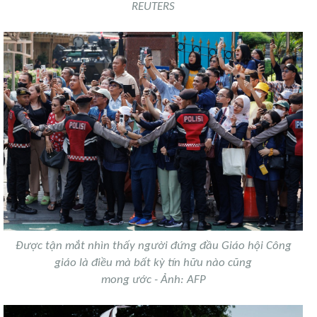
REUTERS
Được tận mắt nhìn thấy người đứng đầu Giáo hội Công
giáo là điều mà bất kỳ tín hữu nào cũng
mong ước - Ảnh: AFP