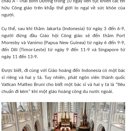
châu Á - Thái Bình Dương trong 10 ngày liên tục khiến các tín
hữu Công giáo trên khắp thế giới lo ngại về sức khỏe của
người.
Cụ thể, sau khi thăm Jakarta (Indonesia) từ ngày 3 đến 6-9,
người đứng đầu Giáo hội Công giáo sẽ đến thăm Port
Moresby và Vanimo (Papua New Guinea) từ ngày 6 đến 9-9,
đến Dili (Timor-Leste) từ ngày 9 đến 11-9 và Singapore từ
ngày 11 đến 13-9.
Được biết, đi cùng với Giáo hoàng đến Indonesia có một bác
sĩ riêng và hai y tá. Tuy nhiên, phát ngôn viên thành quốc
Vatican Matteo Bruni cho biết một bác sĩ và hai y tá là “tiêu
chuẩn đi kèm” khi một giáo hoàng công du nước ngoài.