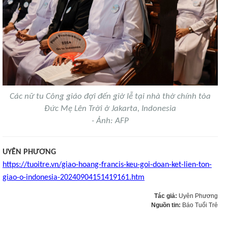
Các nữ tu Công giáo đợi đến giờ lễ tại nhà thờ chính tòa
Đức Mẹ Lên Trời ở Jakarta, Indonesia
- Ảnh: AFP
UYÊN PHƯƠNG
https://tuoitre.vn/giao-hoang-francis-keu-goi-doan-ket-lien-ton-
giao-o-indonesia-20240904151419161.htm
Tác giả:
Uyên Phương
Nguồn tin:
Báo Tuổi Trẻ