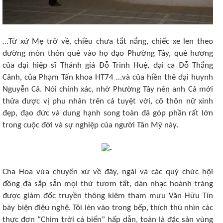
…Từ xứ Mẹ trở về, chiều chưa tắt nắng, chiếc xe len theo
đường mòn thôn quê vào họ đạo Phường Tây, quê hương
của đại hiệp sĩ Thánh giá Đỗ Trinh Huệ, đại ca Đỗ Thắng
Cảnh, của Phạm Tấn khoa HT74 …và của hiền thê đại huynh
Nguyễn Cả. Nói chính xác, nhờ Phường Tây nên anh Cả mới
thửa được vị phu nhân trên cả tuyệt vời, cô thôn nữ xinh
đẹp, đạo đức và dung hạnh song toàn đã góp phần rất lớn
trong cuộc đời và sự nghiệp của người Tân Mỹ này.
Cha Hoa vừa chuyển xứ về đây, ngài và các quý chức hội
đồng đã sắp sẵn mọi thứ tươm tất, dàn nhạc hoành tráng
được giám đốc truyền thông kiêm tham mưu Văn Hữu Tín
bày biện điệu nghệ. Tôi lẻn vào trong bếp, thích thú nhìn các
thực đơn “Chim trời cá biển” hấp dẫn, toàn là đặc sản vùng