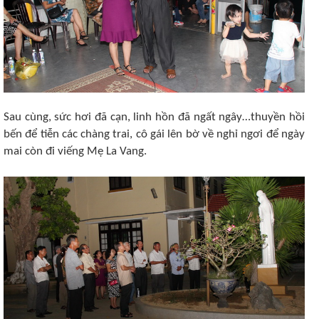
Sau cùng, sức hơi đã cạn, linh hồn đã ngất ngây…thuyền hồi
bến để tiễn các chàng trai, cô gái lên bờ về nghỉ ngơi để ngày
mai còn đi viếng Mẹ La Vang.