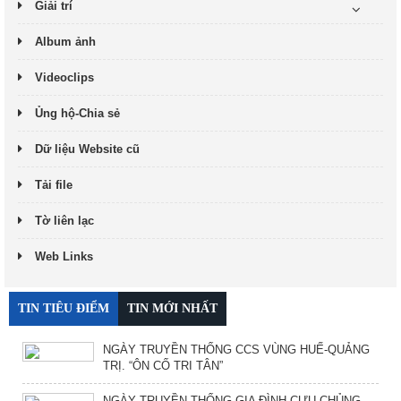
Giải trí
Album ảnh
Videoclips
Ủng hộ-Chia sẻ
Dữ liệu Website cũ
Tải file
Tờ liên lạc
Web Links
TIN TIÊU ĐIỂM
TIN MỚI NHẤT
NGÀY TRUYỀN THỐNG CCS VÙNG HUẾ-QUẢNG
TRỊ. “ÔN CỐ TRI TÂN”
NGÀY TRUYỀN THỐNG GIA ĐÌNH CỰU CHỦNG