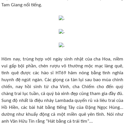
Tam Giang nổi tiếng.
Hôm nay, trùng hợp với ngày sinh nhật của cha Hoa, niềm
vui gấp bội phần, chén rượu vô thường mộc mạc làng quê,
tình quê được các hào sĩ HT69 hâm nóng bằng tình nghĩa
huynh đệ ngút ngàn. Các giọng ca tàn lụi sau bao mùa chinh
chiến, nay hồi sinh từ cha Vinh, cha Chiếm cho đến quý
chàng trai lục tuần, cả quý bà xinh đẹp cũng tham gia đầy đủ.
Sung độ nhất là điệu nhảy Lambada quyến rũ và liêu trai của
Hồ Hiền, các bài hát bằng tiếng Tây của Đặng Ngọc Hùng…
dường như khuấy động cả một miền quê yên tĩnh. Nói như
anh Văn Hữu Tín rằng “Hát bằng cả trái tim”…