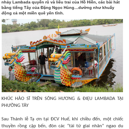
nhảy Lambada quyến rũ và liêu trai của Hồ Hiền, các bài hát
bằng tiếng Tây của Đặng Ngọc Hùng…dường như khuấy
động cả một miền quê yên tĩnh.
KHÚC HÀO SĨ TRÊN SÔNG HƯƠNG & ĐIỆU LAMBADA TẠI
PHƯỜNG TÂY
Sau Thánh lễ Tạ ơn tại ĐCV Huế, khi chiều đến, một chiếc
thuyền rồng cập bến, đón các “tài tử giai nhân” ngao du