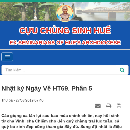
CỰU CHỦNG SINH HUẾ
EX-SEMINARIANS OF HUE'S ARCHDIOCESE
Nhật ký Ngày Về HT69. Phần 5
Thứ ba - 27/08/2019 07:40
Các giọng ca tàn lụi sau bao mùa chinh chiến, nay hồi sinh
từ cha Vinh, cha Chiếm cho đến quý chàng trai lục tuần, cả
quý bà xinh đẹp cũng tham gia đầy đủ. Sung độ nhất là điệu