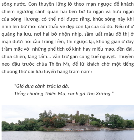
sông nước. Con thuyền lững lờ theo mạn ngược để khách
chiêm ngưỡng cảnh quan hai bên bờ tả ngạn và hữu ngạn
của sông Hương, có thể nói được rằng, khúc sông này khi
nhìn lên bờ mới cảm thấu vẻ đẹp còn lại của cố đô. Nếu như
quãng hạ lưu, nơi hai bờ nhộn nhịp, sầm uất màu đô thị ở
mạn dưới nơi cầu Tràng Tiền, thì ngược lại, không gian ở đây
trầm mặc với những phế tích cổ kính hay miếu mạo, đền đài,
chùa chiền, lăng tẩm... vẫn trơ gan cùng tuế nguyệt. Thuyền
neo đậu trước chùa Thiên Mụ để lữ khách chờ một tiếng
chuông thở dài lưu luyến hàng trăm năm:
“
Gió đưa cành trúc la đà.
Tiếng chuông Thiên Mụ, canh gà Thọ Xương
.”