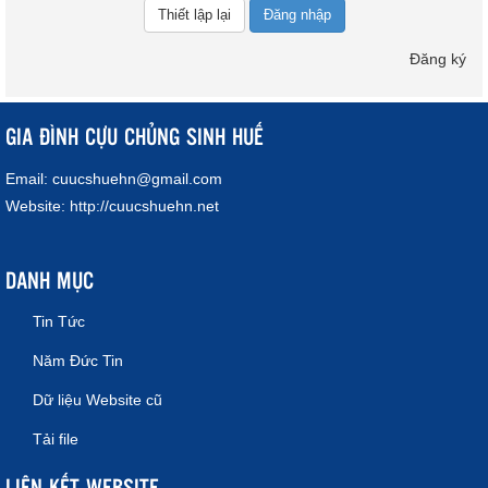
Đăng nhập
Đăng ký
GIA ĐÌNH CỰU CHỦNG SINH HUẾ
Email:
cuucshuehn@gmail.com
Website:
http://cuucshuehn.net
DANH MỤC
Tin Tức
Năm Đức Tin
Dữ liệu Website cũ
Tải file
LIÊN KẾT WEBSITE