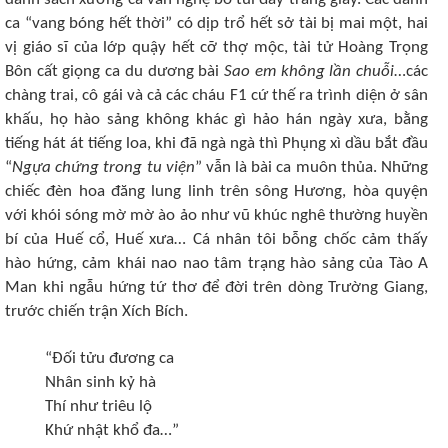
ca “vang bóng hết thời” có dịp trổ hết sở tài bị mai một, hai
vị giáo sĩ của lớp quậy hết cỡ thợ mộc, tài tử Hoàng Trọng
Bôn cất giọng ca du dương bài
Sao em không lần chuỗi
…các
chàng trai, cô gái và cả các cháu F1 cứ thế ra trình diện ở sân
khấu, họ hào sảng không khác gì hảo hán ngày xưa, bằng
tiếng hát át tiếng loa, khi đã ngà ngà thì Phụng xì dầu bắt đầu
“
Ngựa chứng trong tu viện
” vẫn là bài ca muôn thủa. Những
chiếc đèn hoa đăng lung linh trên sông Hương, hòa quyện
với khói sóng mờ mờ ào ảo như vũ khúc nghê thường huyền
bí của Huế cổ, Huế xưa… Cá nhân tôi bỗng chốc cảm thấy
hào hứng, cảm khái nao nao tâm trạng hào sảng của Tào A
Man khi ngẫu hứng tứ thơ để đời trên dòng Trường Giang,
trước chiến trận Xích Bích.
“Đối tửu đương ca
Nhân sinh kỷ hà
Thí như triêu lộ
Khứ nhật khổ đa…”