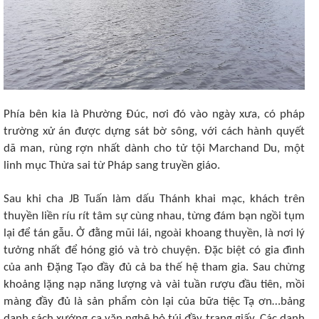
Phía bên kia là Phường Đúc, nơi đó vào ngày xưa, có pháp
trường xử án được dựng sát bờ sông, với cách hành quyết
dã man, rùng rợn nhất dành cho tử tội Marchand Du, một
linh mục Thừa sai từ Pháp sang truyền giáo.
Sau khi cha JB Tuấn làm dấu Thánh khai mạc, khách trên
thuyền liền ríu rít tâm sự cùng nhau, từng đám bạn ngồi tụm
lại để tán gẫu. Ở đằng mũi lái, ngoài khoang thuyền, là nơi lý
tưởng nhất để hóng gió và trò chuyện. Đặc biệt có gia đình
của anh Đặng Tạo đầy đủ cả ba thế hệ tham gia. Sau chừng
khoảng lặng nạp năng lượng và vài tuần rượu đầu tiên, mồi
màng đầy đủ là sản phẩm còn lại của bữa tiệc Tạ ơn…bảng
danh sách xướng ca văn nghệ bỏ túi đầy trang giấy. Các danh