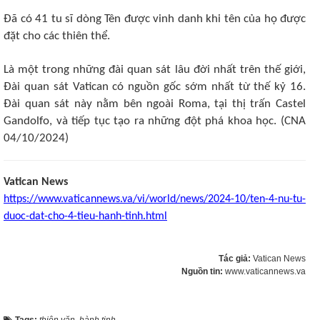
Đã có 41 tu sĩ dòng Tên được vinh danh khi tên của họ được
đặt cho các thiên thể.
Là một trong những đài quan sát lâu đời nhất trên thế giới,
Đài quan sát Vatican có nguồn gốc sớm nhất từ thế kỷ 16.
Đài quan sát này nằm bên ngoài Roma, tại thị trấn Castel
Gandolfo, và tiếp tục tạo ra những đột phá khoa học. (CNA
04/10/2024)
Vatican News
https://www.vaticannews.va/vi/world/news/2024-10/ten-4-nu-tu-
duoc-dat-cho-4-tieu-hanh-tinh.html
Tác giả:
Vatican News
Nguồn tin:
www.vaticannews.va
Tags:
thiên văn
,
hành tinh