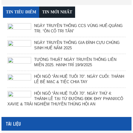
TIN TIÊU ĐIỂM
TIN MỚI NHẤT
NGÀY TRUYỀN THỐNG CCS VÙNG HUẾ-QUẢNG
TRỊ. “ÔN CỐ TRI TÂN”
NGÀY TRUYỀN THỐNG GIA ĐÌNH CỰU CHỦNG
SINH HUẾ NĂM 2025
TƯỜNG THUẬT NGÀY TRUYỀN THỐNG LIÊN
MIỀN 2025. HẠNH TRÍ 19/9/2025
HỘI NGỘ “ÂN HUỆ TUỔI 70”. NGÀY CUỐI: THÁNH
LỄ BẾ MẠC & TIỆC CHIA TAY
HỘI NGỘ “ÂN HUỆ TUỔI 70”. NGÀY THỨ 4:
THÁNH LỄ TẠI TỪ ĐƯỜNG ĐĐK ĐHY PHANXICÔ
XAVIE & TRẢI NGHIỆM THUYỀN THÚNG HỘI AN
TÀI LIỆU