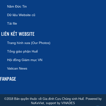
Năm Đức Tin
Dữ liệu Website cũ
Tải file
LIÊN KẾT WEBSITE
Trang hình xưa (Our Photos)
Tổng giáo phận Huế
Hội đồng Giám mục VN
Vatican News
FANPAGE
©2018 Bản quyền thuộc về Gia đình Cựu Chủng sinh Huế. Powered by
NuKeViet
, support by
VINADES