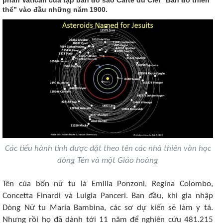
thể” vào đầu những năm 1900.
Các tiểu hành tinh được đặt theo tên các nhà thiên văn học
dòng Tên và một Giáo hoàng
Tên của bốn nữ tu là Emilia Ponzoni, Regina Colombo,
Concetta Finardi và Luigia Panceri. Ban đầu, khi gia nhập
Dòng Nữ tu Maria Bambina, các sơ dự kiến sẽ làm y tá.
Nhưng rồi họ đã dành tới 11 năm để nghiên cứu 481.215