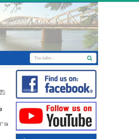
g
” là