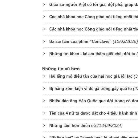
Giáo sư người Việt có lời giải đột phá, giúp 
Các nhà khoa học Công giáo nổi tiếng nhất thế
Các nhà khoa học Công giáo nổi tiếng nhất thế
(10/02/2025)
Ba sai lầm của phim “Conclave”
Những lời khen - kẻ âm thầm giết chết đời tu
Những tin cũ hơn
(3
Hai lăng mộ điêu tàn của hai học giả lỗi lạc
(2
Bị hàng xóm kiện vì để gà trống gáy quá to
Nhiều đàn ông Hàn Quốc qua đời trong cô đơ
Tên của 4 nữ tu được đặt cho 4 tiểu hành tinh
(18/09/2024)
Những tâm hồn thiên sứ
“Phông bạt” và “check var” là gì mà dân mạn