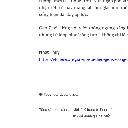
tượng, mới lạ. “Cộng tươi” vừa ngắn gọn vừa
nhận xét, từ này mang lại cảm giác mới mẻ
sống hiện đại đầy áp lực.
Gen Z nổi tiếng với việc không ngừng sáng 
những từ lóng như “cộng tươi” không chỉ là để
Nhật Thùy
https://vtcnews.vn/giai-ma-tu-dien-gen-z-cong-
Tags:
gen z
,
cộng tươi
Tổng số điểm của bài viết là: 0 trong 0 đánh giá
Click để đánh giá bài viết