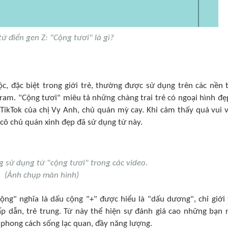
từ điển gen Z: "Cộng tươi" là gì?
c, đặc biệt trong giới trẻ, thường được sử dụng trên các nền 
ram. "Cộng tươi" miêu tả những chàng trai trẻ có ngoại hình đẹ
 TikTok của chị Vy Anh, chủ quán mỳ cay. Khi cảm thấy quá vui v
cô chủ quán xinh đẹp đã sử dụng từ này.
 sử dụng từ "cộng tươi" trong các video.
(Ảnh chụp màn hình)
ộng" nghĩa là dấu cộng "+" được hiểu là "dấu dương", chỉ giới 
p dẫn, trẻ trung. Từ này thể hiện sự đánh giá cao những bạn
 phong cách sống lạc quan, đầy năng lượng.