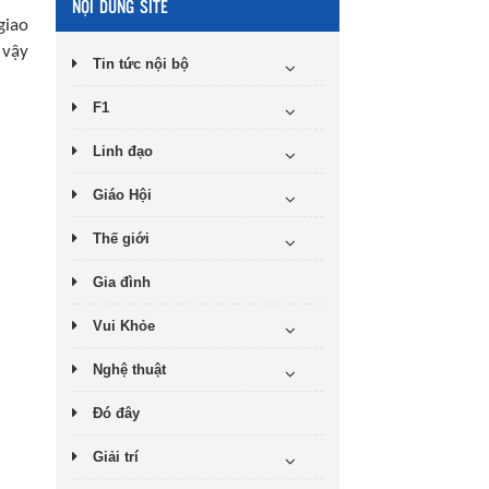
NỘI DUNG SITE
giao
 vậy
Tin tức nội bộ
F1
Linh đạo
Giáo Hội
Thế giới
Gia đình
Vui Khỏe
Nghệ thuật
Đó đây
Giải trí