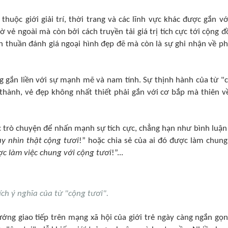
thuộc giới giải trí, thời trang và các lĩnh vực khác được gắn vớ
vẻ ngoài mà còn bởi cách truyền tải giá trị tích cực tới cộng đ
n thuần đánh giá ngoại hình đẹp đẽ mà còn là sự ghi nhận về p
g gắn liền với sự mạnh mẽ và nam tính. Sự thịnh hành của từ "
thành, vẻ đẹp không nhất thiết phải gắn với cơ bắp mà thiên v
c trò chuyện để nhấn mạnh sự tích cực, chẳng hạn như bình luận
y nhìn thật cộng tươi
!” hoặc chia sẻ của ai đó được làm chung
ợc làm việc chung với cộng tươi
!”...
ích ý nghĩa của từ "cộng tươi".
ớng giao tiếp trên mạng xã hội của giới trẻ ngày càng ngắn gọn