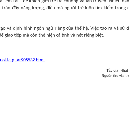
 "êm tai", dễ khiến giới trẻ ưa chuộng và lan truyền. Nhiều bạn
, tràn đầy năng lượng, điều mà người trẻ luôn tìm kiếm trong 
tạo và định hình ngôn ngữ riêng của thế hệ. Việc tạo ra và sử 
 giao tiếp mà còn thể hiện cá tính và nét riêng biệt.
tuoi-la-gi-ar905532.html
Tác giả:
Nhật
Nguồn tin:
vtcne