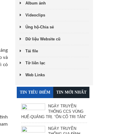
Album ảnh
Videoclips
Ủng hộ-Chia sẻ
Dữ liệu Website cũ
tảng
Tải file
p và
Tờ liên lạc
ì có
Web Links
TIN TIÊU ĐIỂM
TIN MỚI NHẤT
NGÀY TRUYỀN
THỐNG CCS VÙNG
HUẾ-QUẢNG TRỊ. “ÔN CỐ TRI TÂN”
tính
 nam
NGÀY TRUYỀN
THỐNG GIA ĐÌNH