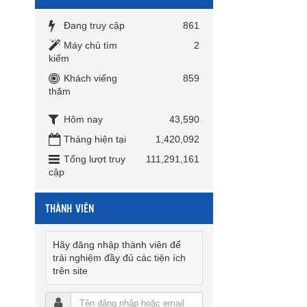
Đang truy cập
861
Máy chủ tìm
2
kiếm
Khách viếng
859
thăm
Hôm nay
43,590
Tháng hiện tại
1,420,092
Tổng lượt truy
111,291,161
cập
THÀNH VIÊN
Hãy đăng nhập thành viên để
trải nghiệm đầy đủ các tiện ích
trên site