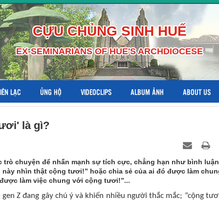
CỰU CHỦNG SINH HUẾ
EX-SEMINARIANS OF HUE'S ARCHDIOCESE
LIÊN LẠC
ỦNG HỘ
VIDEOCLIPS
ALBUM ẢNH
ABOUT US
ươi' là gì?
c trò chuyện để nhấn mạnh sự tích cực, chẳng hạn như bình luận
 này nhìn thật cộng tươi!” hoặc chia sẻ của ai đó được làm chun
 được làm việc chung với cộng tươi!”...
gen Z đang gây chú ý và khiến nhiều người thắc mắc; “cộng tươi