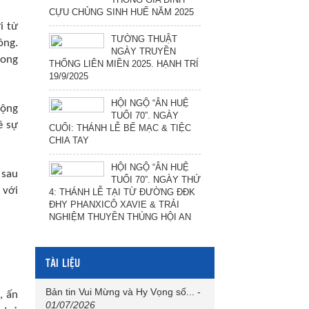
CỰU CHỦNG SINH HUẾ NĂM 2025
i từ
TƯỜNG THUẬT
ồng.
NGÀY TRUYỀN
hong
THỐNG LIÊN MIỀN 2025. HẠNH TRÍ
19/9/2025
HỘI NGỘ “ÂN HUỆ
cộng
TUỔI 70”. NGÀY
ề sự
CUỐI: THÁNH LỄ BẾ MẠC & TIỆC
CHIA TAY
HỘI NGỘ “ÂN HUỆ
 sau
TUỔI 70”. NGÀY THỨ
 với
4: THÁNH LỄ TẠI TỪ ĐƯỜNG ĐĐK
ĐHY PHANXICÔ XAVIE & TRẢI
NGHIỆM THUYỀN THÚNG HỘI AN
TÀI LIỆU
Bản tin Vui Mừng và Hy Vọng số...
-
, ấn
01/07/2026