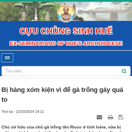
CỰU CHỦNG SINH HUẾ
EX-SEMINARIANS OF HUE'S ARCHDIOCESE
Bị hàng xóm kiện vì để gà trống gáy quá
to
Thứ ba - 22/10/2024 19:11
Chủ sở hữu của chú gà trống tên Ricco ở tỉnh Isère, vừa bị