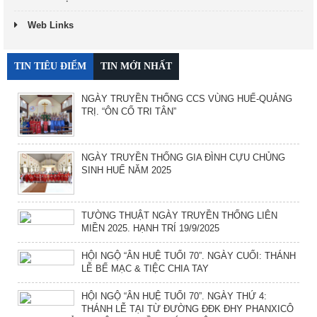
Web Links
TIN TIÊU ĐIỂM
TIN MỚI NHẤT
NGÀY TRUYỀN THỐNG CCS VÙNG HUẾ-QUẢNG
TRỊ. “ÔN CỐ TRI TÂN”
NGÀY TRUYỀN THỐNG GIA ĐÌNH CỰU CHỦNG
SINH HUẾ NĂM 2025
TƯỜNG THUẬT NGÀY TRUYỀN THỐNG LIÊN
MIỀN 2025. HẠNH TRÍ 19/9/2025
HỘI NGỘ “ÂN HUỆ TUỔI 70”. NGÀY CUỐI: THÁNH
LỄ BẾ MẠC & TIỆC CHIA TAY
HỘI NGỘ “ÂN HUỆ TUỔI 70”. NGÀY THỨ 4:
THÁNH LỄ TẠI TỪ ĐƯỜNG ĐĐK ĐHY PHANXICÔ