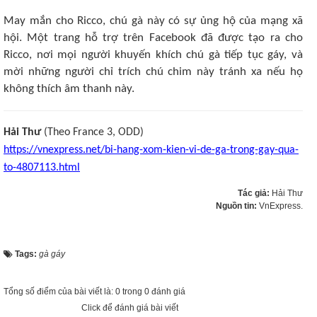
May mắn cho Ricco, chú gà này có sự ủng hộ của mạng xã
hội. Một trang hỗ trợ trên Facebook đã được tạo ra cho
Ricco, nơi mọi người khuyến khích chú gà tiếp tục gáy, và
mời những người chỉ trích chú chim này tránh xa nếu họ
không thích âm thanh này.
Hải Thư
(Theo France 3, ODD)
https://vnexpress.net/bi-hang-xom-kien-vi-de-ga-trong-gay-qua-
to-4807113.html
Tác giả:
Hải Thư
Nguồn tin:
VnExpress.
Tags:
gà gáy
Tổng số điểm của bài viết là: 0 trong 0 đánh giá
Click để đánh giá bài viết