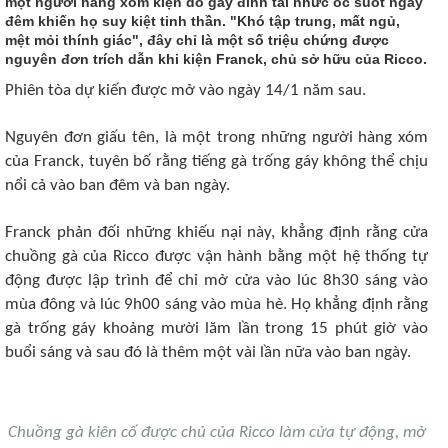
một người hàng xóm kiện do gáy đinh tai nhức óc suốt ngày
đêm khiến họ suy kiệt tinh thần. "Khó tập trung, mất ngủ,
mệt mỏi thính giác", đây chỉ là một số triệu chứng được
nguyên đơn trích dẫn khi kiện Franck, chủ sở hữu của Ricco.
Phiên tòa dự kiến được mở vào ngày 14/1 năm sau.
Nguyên đơn giấu tên, là một trong những người hàng xóm
của Franck, tuyên bố rằng tiếng gà trống gáy không thể chịu
nổi cả vào ban đêm và ban ngày.
Franck phản đối những khiếu nại này, khẳng định rằng cửa
chuồng gà của Ricco được vận hành bằng một hệ thống tự
động được lập trình để chỉ mở cửa vào lúc 8h30 sáng vào
mùa đông và lúc 9h00 sáng vào mùa hè. Họ khẳng định rằng
gà trống gáy khoảng mười lăm lần trong 15 phút giờ vào
buổi sáng và sau đó là thêm một vài lần nữa vào ban ngày.
Chuồng gà kiên cố được chủ của Ricco làm cửa tự động, mở