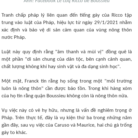
Ảnh: Facebook Le coq Ricco de Boussieu
Tranh chấp pháp lý liên quan đến tiếng gáy của Ricco tập
trung vào luật của Pháp, hiệu lực từ ngày 29/1/2021 nhằm
xác định và bảo vệ di sản cảm quan của vùng nông thôn
nước Pháp.
Luật này quy định rằng "âm thanh và mùi vị" đồng quê là
một phần "di sản chung của dân tộc, bên cạnh cảnh quan,
chất lượng không khí hay sinh vật và đa dạng sinh học".
Một mặt, Franck tin rằng họ sống trong một "môi trường
luôn là nông thôn" cần được bảo tồn. Trong khi hàng xóm
của họ tin rằng quận Boussieu không còn là nông thôn nữa.
Vụ việc này có vẻ hy hữu, nhưng là vấn đề nghiêm trọng ở
Pháp. Trên thực tế, đây là vụ kiện thứ ba trong những năm
gần đây, sau vụ việc của
Caruso và Maurice
, hai chú gà trống
gáy to khác.