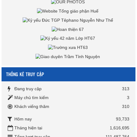
THỐNG KÊ TRUY CẬP
Đang truy cập
313
Máy chủ tìm kiếm
3
Khách viếng thăm
310
Hôm nay
93,733
Tháng hiện tại
1,616,695
Tổng lượt truy cập
111,487,764