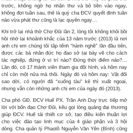
trước, không ngờ họ nhận thư và bỏ tiền vào ngay,
không đợi tuần sau, thế là quý cha ĐCV quyết định tuần
nào vừa phát thư cũng là lạc quyên ngay…
Khi trở lại nhà thờ Chợ Đũi lần 2, lòng tôi không khỏi bồi
hồi nhớ lại khoảnh khắc của 13 năm trước (2013) là nơi
anh chị em chúng tôi tập tểnh “hành nghề” lần đầu tiên,
được các bà nhân đức họ đạo sở tại bày vẽ cho cách
tác nghiệp, đứng ở vị trí nào? Đứng thời điểm nào?…
Lần đó, có 17 thành viên tham gia đội hình, và hôm nay
chỉ còn một nửa mà thôi. Ngày đó và hôm nay: Vật đổi
sao dời, có người đã “xuống tàu” kẻ thì xuất ngoại,
nhưng vẫn còn những anh chị em của ngày đó (2013).
Cha phó GĐ. ĐCV Huế PX. Trần Anh Duy trực tiếp mở
lời với bổn đạo Chợ Đũi, kêu gọi lòng quảng đại thương
giúp ĐCV. Huế tái thiết cơ sở, tạo điều kiện thuận lợi
cho việc đào tạo linh mục của 4 giáo phận và 3 hội
dòng. Cha quản lý Phaolô Nguyễn Văn Yên (Bình) cũng