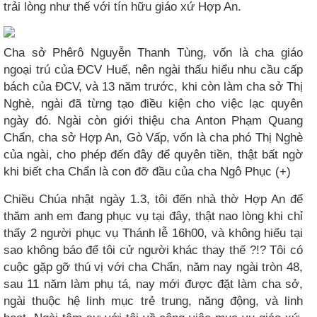
trải lòng như thế với tín hữu giáo xứ Hợp An.
Cha sở Phêrô Nguyễn Thanh Tùng, vốn là cha giáo
ngoại trú của ĐCV Huế, nên ngài thấu hiểu nhu cầu cấp
bách của ĐCV, và 13 năm trước, khi còn làm cha sở Thị
Nghè, ngài đã từng tạo điều kiện cho việc lạc quyên
ngày đó. Ngài còn giới thiệu cha Anton Phạm Quang
Chẩn, cha sở Hợp An, Gò Vấp, vốn là cha phó Thị Nghè
của ngài, cho phép đến đây để quyên tiền, thật bất ngờ
khi biết cha Chẩn là con đỡ đầu của cha Ngô Phục (+)
Chiều Chúa nhật ngày 1.3, tôi đến nhà thờ Hợp An để
thăm anh em đang phục vụ tại đây, thật nao lòng khi chỉ
thấy 2 người phục vụ Thánh lễ 16h00, và không hiểu tại
sao không báo để tôi cử người khác thay thế ?!? Tôi có
cuộc gặp gỡ thú vị với cha Chẩn, năm nay ngài tròn 48,
sau 11 năm làm phụ tá, nay mới được đặt làm cha sở,
ngài thuộc hệ linh mục trẻ trung, năng động, và linh