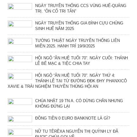
NGÀY TRUYỀN THỐNG CCS VÙNG HUẾ-QUẢNG
TRỊ. “ÔN CỐ TRI TÂN”
NGÀY TRUYỀN THỐNG GIA ĐÌNH CỰU CHỦNG
SINH HUẾ NĂM 2025
TƯỜNG THUẬT NGÀY TRUYỀN THỐNG LIÊN
MIỀN 2025. HẠNH TRÍ 19/9/2025
HỘI NGỘ “ÂN HUỆ TUỔI 70”. NGÀY CUỐI: THÁNH
LỄ BẾ MẠC & TIỆC CHIA TAY
HỘI NGỘ “ÂN HUỆ TUỔI 70”. NGÀY THỨ 4:
THÁNH LỄ TẠI TỪ ĐƯỜNG ĐĐK ĐHY PHANXICÔ
XAVIE & TRẢI NGHIỆM THUYỀN THÚNG HỘI AN
CHÚA NHẬT 19 TN A. CÓ DỪNG CHÂN NHƯNG
KHÔNG ĐỨNG LẠI
ĐỒNG TIỀN 0 EURO BANKNOTE LÀ GÌ?
NỮ TU TÊRÊXA NGUYỄN THỊ QUỲNH LY ĐÃ
ĐƯỢC CHÚA GỌI VỀ