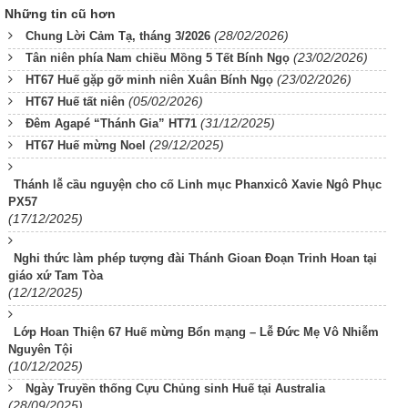
Những tin cũ hơn
(28/02/2026)
Chung Lời Cảm Tạ, tháng 3/2026
(23/02/2026)
Tân niên phía Nam chiều Mồng 5 Tết Bính Ngọ
(23/02/2026)
HT67 Huế gặp gỡ minh niên Xuân Bính Ngọ
(05/02/2026)
HT67 Huế tất niên
(31/12/2025)
Đêm Agapé “Thánh Gia” HT71
(29/12/2025)
HT67 Huế mừng Noel
Thánh lễ cầu nguyện cho cố Linh mục Phanxicô Xavie Ngô Phục
PX57
(17/12/2025)
Nghi thức làm phép tượng đài Thánh Gioan Đoạn Trinh Hoan tại
giáo xứ Tam Tòa
(12/12/2025)
Lớp Hoan Thiện 67 Huế mừng Bổn mạng – Lễ Đức Mẹ Vô Nhiễm
Nguyên Tội
(10/12/2025)
Ngày Truyền thống Cựu Chủng sinh Huế tại Australia
(28/09/2025)