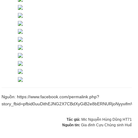
Nguồn:
https://www.facebook.com/permalink.php?
story_fbid=pfbid0uuDithEJNG2X7CBdXyGiB2e8bERNURjoNyyvifm
Tác giả:
Mic Nguyễn Hùng Dũng HT71
Nguồn tin:
Gia đình Cựu Chủng sinh Huế