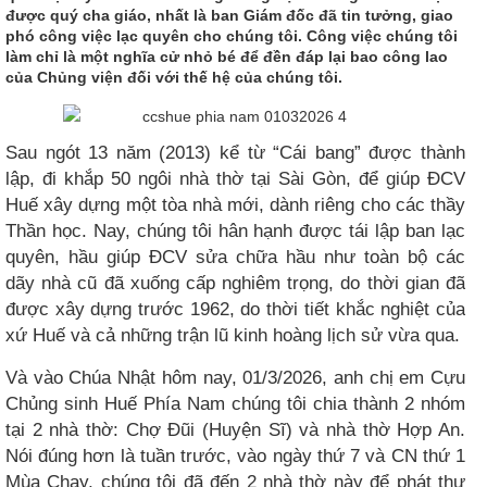
được quý cha giáo, nhất là ban Giám đốc đã tin tưởng, giao
phó công việc lạc quyên cho chúng tôi. Công việc chúng tôi
làm chỉ là một nghĩa cử nhỏ bé để đền đáp lại bao công lao
của Chủng viện đối với thế hệ của chúng tôi.
Sau ngót 13 năm (2013) kể từ “Cái bang” được thành
lập, đi khắp 50 ngôi nhà thờ tại Sài Gòn, để giúp ĐCV
Huế xây dựng một tòa nhà mới, dành riêng cho các thầy
Thần học. Nay, chúng tôi hân hạnh được tái lập ban lạc
quyên, hầu giúp ĐCV sửa chữa hầu như toàn bộ các
dãy nhà cũ đã xuống cấp nghiêm trọng, do thời gian đã
được xây dựng trước 1962, do thời tiết khắc nghiệt của
xứ Huế và cả những trận lũ kinh hoàng lịch sử vừa qua.
Và vào Chúa Nhật hôm nay, 01/3/2026, anh chị em Cựu
Chủng sinh Huế Phía Nam chúng tôi chia thành 2 nhóm
tại 2 nhà thờ: Chợ Đũi (Huyện Sĩ) và nhà thờ Hợp An.
Nói đúng hơn là tuần trước, vào ngày thứ 7 và CN thứ 1
Mùa Chay, chúng tôi đã đến 2 nhà thờ này để phát thư