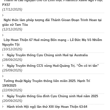
Thánh lễ cầu nguyện cho cố Linh mục Phanxicô Xavie Ngô Phục
PX57
(17/12/2025)
Nghi thức làm phép tượng đài Thánh Gioan Đoạn Trinh Hoan tại
giáo xứ Tam Tòa
(12/12/2025)
Lớp Hoan Thiện 67 Huế mừng Bổn mạng – Lễ Đức Mẹ Vô Nhiễm
Nguyên Tội
(10/12/2025)
Ngày Truyền thống Cựu Chủng sinh Huế tại Australia
(28/09/2025)
Ngày Truyền thống CCS vùng Huế-Quảng Trị. “Ôn cố tri tân”
(25/09/2025)
Tường thuật Ngày Truyền thống liên miền 2025. Hạnh Trí
19/9/2025
(22/09/2025)
Ngày Truyền thống Gia đình Cựu Chủng sinh Huế năm 2025
(20/09/2025)
Hành trình Hội ngộ lần thứ XIII lớp Hoan Thiện 63-64