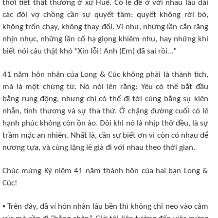
thời tiết thất thường ở xứ Huế. Có lẽ để ở với nhau lâu dài
các đôi vợ chồng cần sự quyết tâm: quyết không rời bỏ,
không trốn chạy, không thay đổi. Ví như, những lần cắn răng
nhịn nhục, những lần cố hạ giọng khiêm nhu, hay những khi
biết nói câu thật khó “Xin lỗi! Anh (Em) đã sai rồi…”
41 năm hôn nhân của Long & Cúc không phải là thành tích,
mà là một chứng từ. Nó nói lên rằng: Yêu có thể bắt đầu
bằng rung động, nhưng chỉ có thể đi tới cùng bằng sự kiên
nhẫn, tình thương và sự tha thứ. Ở chặng đường cuối có lẽ
hạnh phúc không còn ồn ào. Đôi khi nó là nhịp thở đều, là sự
trầm mặc an nhiên. Nhất là, cần sự biết ơn vì còn có nhau để
nương tựa, và cùng lặng lẽ già đi với nhau theo thời gian.
Chúc mừng Kỷ niệm 41 năm thành hôn của hai bạn Long &
Cúc!
▪ Trên đây, đã ví hôn nhân lâu bền thì không chỉ neo vào cảm