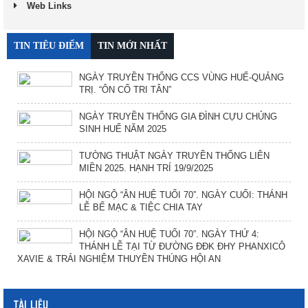
Web Links
TIN TIÊU ĐIỂM
TIN MỚI NHẤT
NGÀY TRUYỀN THỐNG CCS VÙNG HUẾ-QUẢNG
TRỊ. “ÔN CỐ TRI TÂN”
NGÀY TRUYỀN THỐNG GIA ĐÌNH CỰU CHỦNG
SINH HUẾ NĂM 2025
TƯỜNG THUẬT NGÀY TRUYỀN THỐNG LIÊN
MIỀN 2025. HẠNH TRÍ 19/9/2025
HỘI NGỘ “ÂN HUỆ TUỔI 70”. NGÀY CUỐI: THÁNH
LỄ BẾ MẠC & TIỆC CHIA TAY
HỘI NGỘ “ÂN HUỆ TUỔI 70”. NGÀY THỨ 4:
THÁNH LỄ TẠI TỪ ĐƯỜNG ĐĐK ĐHY PHANXICÔ
XAVIE & TRẢI NGHIỆM THUYỀN THÚNG HỘI AN
TÀI LIỆU