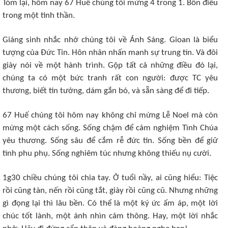
Tóm lại, hôm nay 67 Huế chúng tôi mừng 4 trong 1. Bốn điều
trong một tinh thần.
Giáng sinh nhắc nhở chúng tôi về Ánh Sáng. Gioan là biểu
tượng của Đức Tin. Hôn nhân nhấn manh sự trung tín. Và đôi
giày nói về một hành trình. Gộp tất cả những điều đó lại,
chúng ta có một bức tranh rất con người: được TC yêu
thương, biết tin tưởng, dám gắn bó, và sẵn sàng để đi tiếp.
67 Huế chúng tôi hôm nay không chỉ mừng Lễ Noel mà còn
mừng một cách sống. Sống chậm để cảm nghiệm Tình Chúa
yêu thương. Sống sâu để cắm rễ đức tin. Sống bền để giữ
tình phu phụ. Sống nghiêm túc nhưng không thiếu nụ cười.
1g30 chiều chúng tôi chia tay. Ở tuổi nầy, ai cũng hiểu: Tiệc
rồi cũng tàn, nến rồi cũng tắt, giày rồi cũng cũ. Nhưng những
gì đọng lại thì lâu bền. Có thể là một ký ức ấm áp, một lời
chúc tốt lành, một ánh nhìn cảm thông. Hay, một lời nhắc