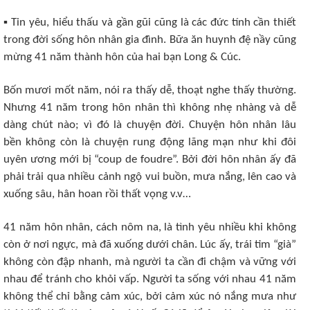
▪ Tin yêu, hiểu thấu và gần gũi cũng là các đức tính cần thiết
trong đời sống hôn nhân gia đình. Bữa ăn huynh đệ nầy cũng
mừng 41 năm thành hôn của hai bạn Long & Cúc.
Bốn mươi mốt năm, nói ra thấy dễ, thoạt nghe thấy thường.
Nhưng 41 năm trong hôn nhân thì không nhẹ nhàng và dễ
dàng chút nào; vì đó là chuyện đời. Chuyện hôn nhân lâu
bền không còn là chuyện rung động lãng mạn như khi đôi
uyên ương mới bị “coup de foudre”. Bởi đời hôn nhân ấy đã
phải trải qua nhiều cảnh ngộ vui buồn, mưa nắng, lên cao và
xuống sâu, hân hoan rồi thất vọng v.v…
41 năm hôn nhân, cách nôm na, là tình yêu nhiều khi không
còn ở nơi ngực, mà đã xuống dưới chân. Lúc ấy, trái tim “già”
không còn đập nhanh, mà người ta cần đi chậm và vững với
nhau để tránh cho khỏi vấp. Người ta sống với nhau 41 năm
không thể chỉ bằng cảm xúc, bởi cảm xúc nó nắng mưa như