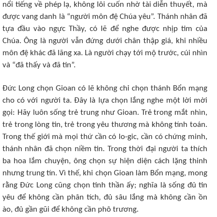
nổi tiếng về phép lạ, không lôi cuốn nhờ tài diễn thuyết, mà
được vang danh là “người môn đệ Chúa yêu”. Thánh nhân đã
tựa đầu vào ngực Thầy, có lẽ để nghe được nhịp tim của
Chúa. Ông là người vẫn đứng dưới chân thập giá, khi nhiều
môn đệ khác đã lãng xa. Là người chạy tới mộ trước, cúi nhìn
và “đã thấy và đã tin”.
Đức Long chọn Gioan có lẽ không chỉ chọn thánh Bổn mạng
cho có với người ta. Đây là lựa chọn lắng nghe một lời mời
gọi: Hãy luôn sống trẻ trung như Gioan. Trẻ trong mắt nhìn,
trẻ trong lòng tin, trẻ trong yêu thương mà không tính toán.
Trong thế giới mà mọi thứ cần có lo-gic, cần có chứng minh,
thánh nhân đã chọn niềm tin. Trong thời đại người ta thích
ba hoa lắm chuyện, ông chọn sự hiện diện cách lặng thinh
nhưng trung tín. Vì thế, khi chọn Gioan làm Bổn mạng, mong
rằng Đức Long cũng chọn tinh thần ấy; nghĩa là sống đủ tin
yêu để không cần phân tích, đủ sâu lắng mà không cần ồn
ào, đủ gần gũi để không cần phô trương.