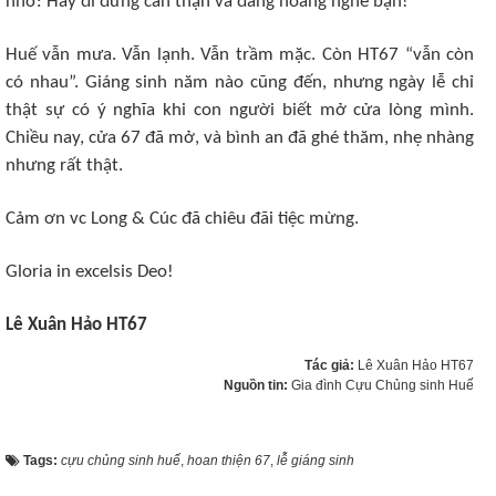
nhở: Hãy đi đứng cẩn thận và đàng hoàng nghe bạn!
Huế vẫn mưa. Vẫn lạnh. Vẫn trầm mặc. Còn HT67 “vẫn còn
có nhau”. Giáng sinh năm nào cũng đến, nhưng ngày lễ chỉ
thật sự có ý nghĩa khi con người biết mở cửa lòng mình.
Chiều nay, cửa 67 đã mở, và bình an đã ghé thăm, nhẹ nhàng
nhưng rất thật.
Cảm ơn vc Long & Cúc đã chiêu đãi tiệc mừng.
Gloria in excelsis Deo!
Lê Xuân Hảo HT67
Tác giả:
Lê Xuân Hảo HT67
Nguồn tin:
Gia đình Cựu Chủng sinh Huế
Tags:
cựu chủng sinh huế
,
hoan thiện 67
,
lễ giáng sinh