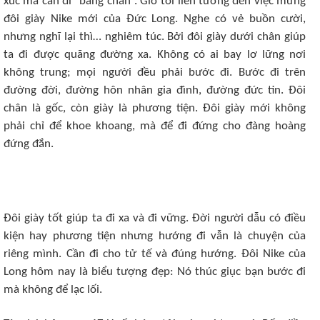
xúc mà cần đi “bằng chân”. Giờ tôi liên tưởng đến việc mừng
đôi giày Nike mới của Đức Long. Nghe có vẻ buồn cười,
nhưng nghĩ lại thì… nghiêm túc. Bởi đôi giày dưới chân giúp
ta đi được quãng đường xa. Không có ai bay lơ lững nơi
không trung; mọi người đều phải bước đi. Bước đi trên
đường đời, đường hôn nhân gia đình, đường đức tin. Đôi
chân là gốc, còn giày là phương tiện. Đôi giày mới không
phải chỉ để khoe khoang, mà để đi đứng cho đàng hoàng
đứng đắn.
Đôi giày tốt giúp ta đi xa và đi vững. Đời người dẫu có điều
kiện hay phương tiện nhưng hướng đi vẫn là chuyện của
riêng mình. Cần đi cho tử tế và đúng hướng. Đôi Nike của
Long hôm nay là biểu tượng đẹp: Nó thúc giục bạn bước đi
mà không để lạc lối.