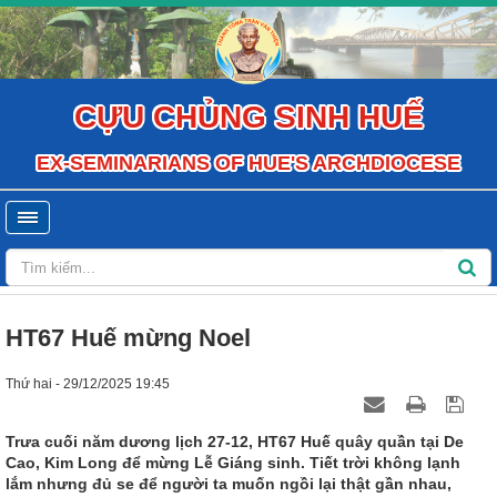
CỰU CHỦNG SINH HUẾ
EX-SEMINARIANS OF HUE'S ARCHDIOCESE
HT67 Huế mừng Noel
Thứ hai - 29/12/2025 19:45
Trưa cuối năm dương lịch 27-12, HT67 Huế quây quần tại De
Cao, Kim Long để mừng Lễ Giáng sinh. Tiết trời không lạnh
lắm nhưng đủ se để người ta muốn ngồi lại thật gần nhau,