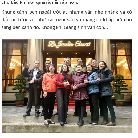
cho bầu khí nơi quán ăn ấm áp hơn.
Khung cảnh bên ngoài ướt át nhưng vẫn nhẹ nhàng và có
dấu ấn tươi vui nhờ các ngôi sao và máng cỏ khắp nơi còn
sáng đèn xanh đỏ. Không khí Giáng sinh vẫn còn…