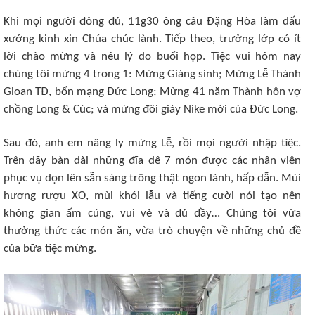
Khi mọi người đông đủ, 11g30 ông câu Đặng Hòa làm dấu
xướng kinh xin Chúa chúc lành. Tiếp theo, trưởng lớp có ít
lời chào mừng và nêu lý do buổi họp. Tiệc vui hôm nay
chúng tôi mừng 4 trong 1: Mừng Giáng sinh; Mừng Lễ Thánh
Gioan TĐ, bổn mạng Đức Long; Mừng 41 năm Thành hôn vợ
chồng Long & Cúc; và mừng đôi giày Nike mới của Đức Long.
Sau đó, anh em nâng ly mừng Lễ, rồi mọi người nhập tiệc.
Trên dãy bàn dài những đĩa dê 7 món được các nhân viên
phục vụ dọn lên sẵn sàng trông thật ngon lành, hấp dẫn. Mùi
hương rượu XO, mùi khói lẫu và tiếng cười nói tạo nên
không gian ấm cúng, vui vẻ và đủ đầy… Chúng tôi vừa
thưởng thức các món ăn, vừa trò chuyện về những chủ đề
của bữa tiệc mừng.