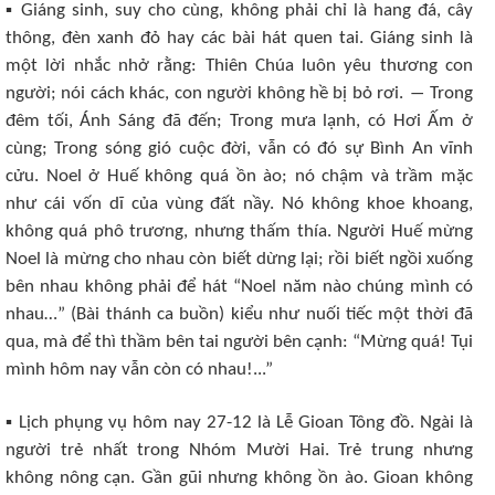
▪ Giáng sinh, suy cho cùng, không phải chỉ là hang đá, cây
thông, đèn xanh đỏ hay các bài hát quen tai. Giáng sinh là
một lời nhắc nhở rằng: Thiên Chúa luôn yêu thương con
người; nói cách khác, con người không hề bị bỏ rơi. ― Trong
đêm tối, Ánh Sáng đã đến; Trong mưa lạnh, có Hơi Ấm ở
cùng; Trong sóng gió cuộc đời, vẫn có đó sự Bình An vĩnh
cửu. Noel ở Huế không quá ồn ào; nó chậm và trầm mặc
như cái vốn dĩ của vùng đất nầy. Nó không khoe khoang,
không quá phô trương, nhưng thấm thía. Người Huế mừng
Noel là mừng cho nhau còn biết dừng lại; rồi biết ngồi xuống
bên nhau không phải để hát “Noel năm nào chúng mình có
nhau…” (Bài thánh ca buồn) kiểu như nuối tiếc một thời đã
qua, mà để thì thầm bên tai người bên cạnh: “Mừng quá! Tụi
mình hôm nay vẫn còn có nhau!...”
▪ Lịch phụng vụ hôm nay 27-12 là Lễ Gioan Tông đồ. Ngài là
người trẻ nhất trong Nhóm Mười Hai. Trẻ trung nhưng
không nông cạn. Gần gũi nhưng không ồn ào. Gioan không