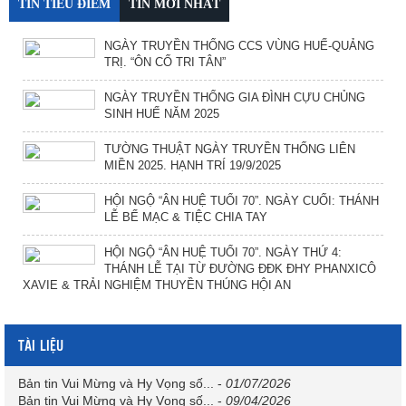
TIN TIÊU ĐIỂM
TIN MỚI NHẤT
NGÀY TRUYỀN THỐNG CCS VÙNG HUẾ-QUẢNG
TRỊ. “ÔN CỐ TRI TÂN”
NGÀY TRUYỀN THỐNG GIA ĐÌNH CỰU CHỦNG
SINH HUẾ NĂM 2025
TƯỜNG THUẬT NGÀY TRUYỀN THỐNG LIÊN
MIỀN 2025. HẠNH TRÍ 19/9/2025
HỘI NGỘ “ÂN HUỆ TUỔI 70”. NGÀY CUỐI: THÁNH
LỄ BẾ MẠC & TIỆC CHIA TAY
HỘI NGỘ “ÂN HUỆ TUỔI 70”. NGÀY THỨ 4:
THÁNH LỄ TẠI TỪ ĐƯỜNG ĐĐK ĐHY PHANXICÔ
XAVIE & TRẢI NGHIỆM THUYỀN THÚNG HỘI AN
TÀI LIỆU
Bản tin Vui Mừng và Hy Vọng số...
-
01/07/2026
Bản tin Vui Mừng và Hy Vọng số...
-
09/04/2026