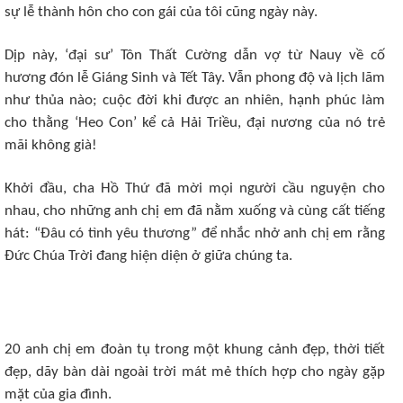
sự lễ thành hôn cho con gái của tôi cũng ngày này.
Dịp này, ‘đại sư’ Tôn Thất Cường dẫn vợ từ Nauy về cố
hương đón lễ Giáng Sinh và Tết Tây. Vẫn phong độ và lịch lãm
như thủa nào; cuộc đời khi được an nhiên, hạnh phúc làm
cho thằng ‘Heo Con’ kể cả Hải Triều, đại nương của nó trẻ
mãi không già!
Khởi đầu, cha Hồ Thứ đã mời mọi người cầu nguyện cho
nhau, cho những anh chị em đã nằm xuống và cùng cất tiếng
hát: “Đâu có tình yêu thương” để nhắc nhở anh chị em rằng
Đức Chúa Trời đang hiện diện ở giữa chúng ta.
20 anh chị em đoàn tụ trong một khung cảnh đẹp, thời tiết
đẹp, dãy bàn dài ngoài trời mát mẻ thích hợp cho ngày gặp
mặt của gia đình.