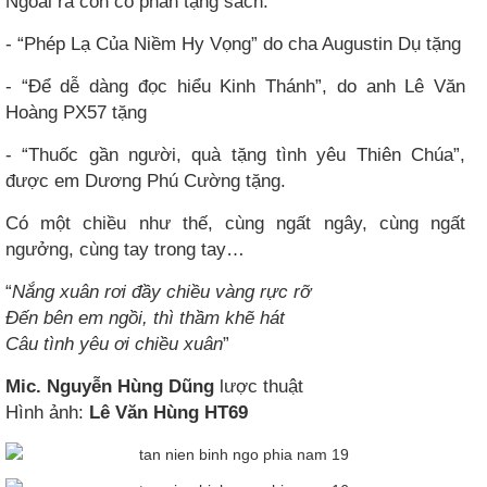
Ngoài ra còn có phần tặng sách:
- “Phép Lạ Của Niềm Hy Vọng” do cha Augustin Dụ tặng
- “Để dễ dàng đọc hiểu Kinh Thánh”, do anh Lê Văn
Hoàng PX57 tặng
- “Thuốc gần người, quà tặng tình yêu Thiên Chúa”,
được em Dương Phú Cường tặng.
Có một chiều như thế, cùng ngất ngây, cùng ngất
ngưởng, cùng tay trong tay…
“
Nắng xuân rơi đầy chiều vàng rực rỡ
Đến bên em ngồi, thì thầm khẽ hát
Câu tình yêu ơi chiều xuân
”
Mic. Nguyễn Hùng Dũng
lược thuật
Hình ảnh:
Lê Văn Hùng HT69