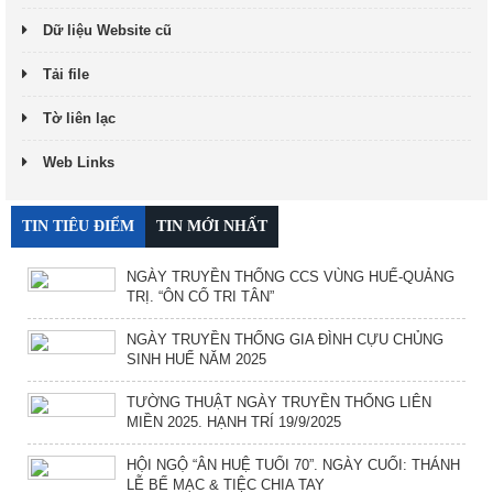
Dữ liệu Website cũ
Tải file
Tờ liên lạc
Web Links
TIN TIÊU ĐIỂM
TIN MỚI NHẤT
NGÀY TRUYỀN THỐNG CCS VÙNG HUẾ-QUẢNG
TRỊ. “ÔN CỐ TRI TÂN”
NGÀY TRUYỀN THỐNG GIA ĐÌNH CỰU CHỦNG
SINH HUẾ NĂM 2025
TƯỜNG THUẬT NGÀY TRUYỀN THỐNG LIÊN
MIỀN 2025. HẠNH TRÍ 19/9/2025
HỘI NGỘ “ÂN HUỆ TUỔI 70”. NGÀY CUỐI: THÁNH
LỄ BẾ MẠC & TIỆC CHIA TAY