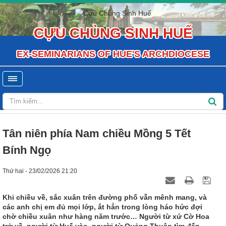
CỰU CHỦNG SINH HUẾ
EX-SEMINARIANS OF HUE'S ARCHDIOCESE
Tân niên phía Nam chiều Mồng 5 Tết
Bính Ngọ
Thứ hai - 23/02/2026 21:20
Khi chiều về, sắc xuân trên đường phố vẫn mênh mang, và
các anh chị em đủ mọi lớp, ắt hẳn trong lòng háo hức đợi
chờ chiều xuân như hàng năm trước… Người từ xứ Cờ Hoa
trở về, người từ Huế vào, người từ Quảng Thuận tìm đến…