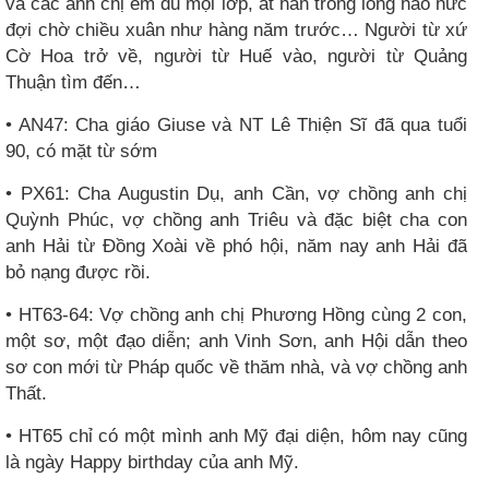
và các anh chị em đủ mọi lớp, ắt hẳn trong lòng háo hức
đợi chờ chiều xuân như hàng năm trước… Người từ xứ
Cờ Hoa trở về, người từ Huế vào, người từ Quảng
Thuận tìm đến…
• AN47: Cha giáo Giuse và NT Lê Thiện Sĩ đã qua tuổi
90, có mặt từ sớm
• PX61: Cha Augustin Dụ, anh Cần, vợ chồng anh chị
Quỳnh Phúc, vợ chồng anh Triêu và đặc biệt cha con
anh Hải từ Đồng Xoài về phó hội, năm nay anh Hải đã
bỏ nạng được rồi.
• HT63-64: Vợ chồng anh chị Phương Hồng cùng 2 con,
một sơ, một đạo diễn; anh Vinh Sơn, anh Hội dẫn theo
sơ con mới từ Pháp quốc về thăm nhà, và vợ chồng anh
Thất.
• HT65 chỉ có một mình anh Mỹ đại diện, hôm nay cũng
là ngày Happy birthday của anh Mỹ.