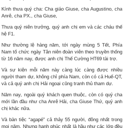
Kính thưa quý cha: Cha giáo Giuse, cha Augustino, cha
Anrê, cha PX., cha Giuse,
Thưa quý niên trưởng, quý anh chị em và các cháu thế
hệ F1.
Như thường lệ hàng năm, tới ngày mùng 5 Tết, Phía
Nam tổ chức ngày Tân niên đoàn viên theo truyền thống
từ 16 năm nay, được anh chị Thế Cường HT69 tài trợ.
Và sự kiện mỗi năm này càng lúc càng được nhiều
người tham dự, không chỉ phía Nam, còn có cả Huế-QT,
và cả quý anh chị Hải ngoại cũng tranh thủ tham dự.
Năm nay, ngoài quý khách quen thuộc, còn có quý cha
mới lần đầu như cha Anrê Hải, cha Giuse Thứ, quý anh
chị khác nữa.
Và bàn tiệc “agapé” cả thảy 55 người, đông nhất trong
mọi năm. Nhưng hạnh phúc nhất là hầu như các lớp đều