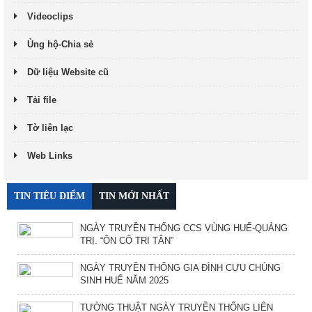
Videoclips
Ủng hộ-Chia sẻ
Dữ liệu Website cũ
Tải file
Tờ liên lạc
Web Links
TIN TIÊU ĐIỂM
TIN MỚI NHẤT
NGÀY TRUYỀN THỐNG CCS VÙNG HUẾ-QUẢNG
TRỊ. “ÔN CỐ TRI TÂN”
NGÀY TRUYỀN THỐNG GIA ĐÌNH CỰU CHỦNG
SINH HUẾ NĂM 2025
TƯỜNG THUẬT NGÀY TRUYỀN THỐNG LIÊN