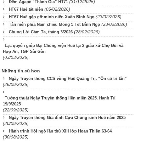
(31/12/2025)
Đêm Agapé “Thánh Gia” HT71
(05/02/2026)
HT67 Huế tất niên
(23/02/2026)
HT67 Huế gặp gỡ minh niên Xuân Bính Ngọ
(23/02/2026)
Tân niên phía Nam chiều Mồng 5 Tết Bính Ngọ
(28/02/2026)
Chung Lời Cảm Tạ, tháng 3/2026
Lạc quyên giúp Đại Chủng viện Huế tại 2 giáo xứ Chợ Đũi và
Hợp An, TGP Sài Gòn
(03/03/2026)
Những tin cũ hơn
Ngày Truyền thống CCS vùng Huế-Quảng Trị. “Ôn cố tri tân”
(25/09/2025)
Tường thuật Ngày Truyền thống liên miền 2025. Hạnh Trí
19/9/2025
(22/09/2025)
Ngày Truyền thống Gia đình Cựu Chủng sinh Huế năm 2025
(20/09/2025)
Hành trình Hội ngộ lần thứ XIII lớp Hoan Thiện 63-64
(30/08/2025)