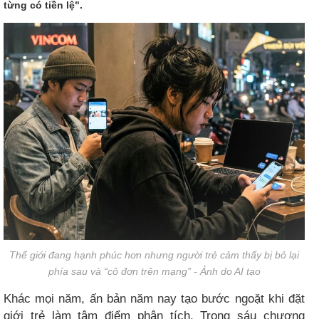
từng có tiền lệ".
Thế giới đang hạnh phúc hơn nhưng người trẻ cảm thấy bị bỏ lại
phía sau và “cô đơn trên mạng” - Ảnh do AI tạo
Khác mọi năm, ấn bản năm nay tạo bước ngoặt khi đặt
giới trẻ làm tâm điểm phân tích. Trong sáu chương