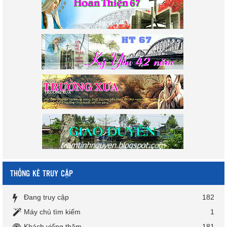
THỐNG KÊ TRUY CẬP
Đang truy cập
182
Máy chủ tìm kiếm
1
Khách viếng thăm
181