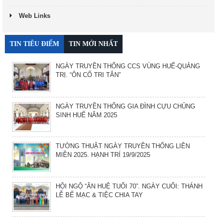
Web Links
TIN TIÊU ĐIỂM
TIN MỚI NHẤT
NGÀY TRUYỀN THỐNG CCS VÙNG HUẾ-QUẢNG
TRỊ. “ÔN CỐ TRI TÂN”
NGÀY TRUYỀN THỐNG GIA ĐÌNH CỰU CHỦNG
SINH HUẾ NĂM 2025
TƯỜNG THUẬT NGÀY TRUYỀN THỐNG LIÊN
MIỀN 2025. HẠNH TRÍ 19/9/2025
HỘI NGỘ “ÂN HUỆ TUỔI 70”. NGÀY CUỐI: THÁNH
LỄ BẾ MẠC & TIỆC CHIA TAY