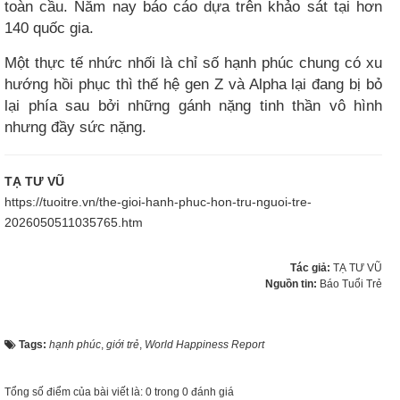
toàn cầu. Năm nay báo cáo dựa trên khảo sát tại hơn
140 quốc gia.
Một thực tế nhức nhối là chỉ số hạnh phúc chung có xu
hướng hồi phục thì thế hệ gen Z và Alpha lại đang bị bỏ
lại phía sau bởi những gánh nặng tinh thần vô hình
nhưng đầy sức nặng.
TẠ TƯ VŨ
https://tuoitre.vn/the-gioi-hanh-phuc-hon-tru-nguoi-tre-
2026050511035765.htm
Tác giả:
TẠ TƯ VŨ
Nguồn tin:
Báo Tuổi Trẻ
Tags:
hạnh phúc
,
giới trẻ
,
World Happiness Report
Tổng số điểm của bài viết là: 0 trong 0 đánh giá