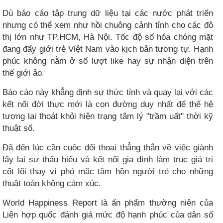
Dù báo cáo tập trung dữ liệu tại các nước phát triển
nhưng có thể xem như hồi chuông cảnh tỉnh cho các đô
thị lớn như TP.HCM, Hà Nội. Tốc độ số hóa chóng mặt
đang đẩy giới trẻ Việt Nam vào kịch bản tương tự. Hạnh
phúc không nằm ở số lượt like hay sự nhận diện trên
thế giới ảo.
Báo cáo này khẳng định sự thức tỉnh và quay lại với các
kết nối đời thực mới là con đường duy nhất để thế hệ
tương lai thoát khỏi hiện trạng tâm lý "trầm uất" thời kỹ
thuật số.
Đã đến lúc cần cuộc đối thoại thẳng thắn về việc giành
lấy lại sự thấu hiểu và kết nối gia đình làm trục giá trị
cốt lõi thay vì phó mặc tâm hồn người trẻ cho những
thuật toán không cảm xúc.
World Happiness Report là ấn phẩm thường niên của
Liên hợp quốc đánh giá mức độ hạnh phúc của dân số