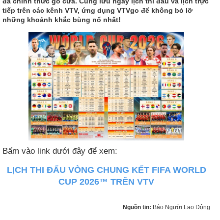
đã chính thức gõ cửa. Cùng lưu ngay lịch thi đấu và lịch trực
tiếp trên các kênh VTV, ứng dụng VTVgo để không bỏ lỡ
những khoảnh khắc bùng nổ nhất!
Bấm vào link dưới đây để xem:
LỊCH THI ĐẤU VÒNG CHUNG KẾT FIFA WORLD
CUP 2026™ TRÊN VTV
Nguồn tin:
Báo Người Lao Động