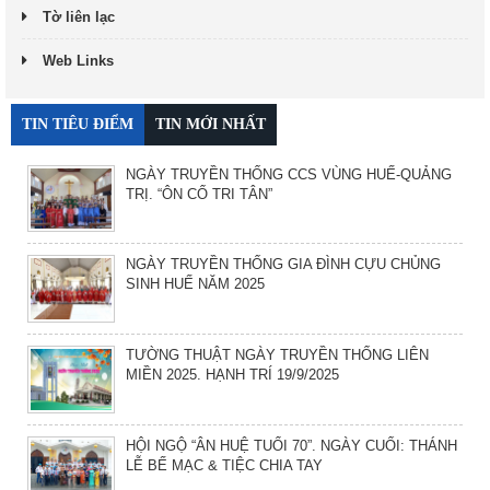
Tờ liên lạc
Web Links
TIN TIÊU ĐIỂM
TIN MỚI NHẤT
NGÀY TRUYỀN THỐNG CCS VÙNG HUẾ-QUẢNG
TRỊ. “ÔN CỐ TRI TÂN”
NGÀY TRUYỀN THỐNG GIA ĐÌNH CỰU CHỦNG
SINH HUẾ NĂM 2025
TƯỜNG THUẬT NGÀY TRUYỀN THỐNG LIÊN
MIỀN 2025. HẠNH TRÍ 19/9/2025
HỘI NGỘ “ÂN HUỆ TUỔI 70”. NGÀY CUỐI: THÁNH
LỄ BẾ MẠC & TIỆC CHIA TAY