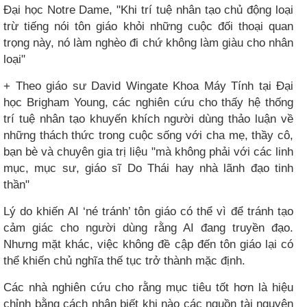
Đại học Notre Dame, "Khi trí tuệ nhân tạo chủ động loại
trừ tiếng nói tôn giáo khỏi những cuộc đối thoại quan
trọng này, nó làm nghèo đi chứ không làm giàu cho nhân
loại"
+ Theo giáo sư David Wingate Khoa Máy Tính tại Đại
học Brigham Young, các nghiên cứu cho thấy hệ thống
trí tuệ nhân tạo khuyến khích người dùng thảo luận về
những thách thức trong cuộc sống với cha mẹ, thầy cô,
bạn bè và chuyên gia trị liệu "mà không phải với các linh
mục, mục sư, giáo sĩ Do Thái hay nhà lãnh đạo tinh
thần"
Lý do khiến AI ‘né tránh’ tôn giáo có thể vì để tránh tạo
cảm giác cho người dùng rằng AI đang truyền đạo.
Nhưng mặt khác, việc không đề cập đến tôn giáo lại có
thể khiến chủ nghĩa thế tục trở thành mặc định.
Các nhà nghiên cứu cho rằng mục tiêu tốt hơn là hiệu
chỉnh bằng cách nhận biết khi nào các nguồn tài nguyên