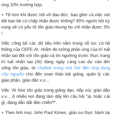
ứng 10% trường hợp.
+ Tệ hơn khi được hỏi về đạo đức, bao gồm cả việc nói
dối bạn bè có chấp nhận được không? 45% người hỏi kỳ
vọng sẽ có yếu tố tôn giáo nhưng họ chỉ nhận được 5%
!
Việc công bố các dữ liệu trên nằm trong nỗ lực có hệ
thống của CEFE-AI. nhằm đo lường phản ứng của trí tuệ
nhân tạo đối với tôn giáo và tín ngưỡng trước thực trạng
trí tuệ nhân tạo (AI) đang ngày càng can dự vào đời
sống tôn giáo, từ
chatbot trong nhà thờ đến ứng dụng
cầu nguyện
cho đến soạn thảo bài giảng, quản lý các
giáo phận, giáo dân v.v...
Việc 'AI hóa' tôn giáo trong giảng đạo, tiếp xúc giáo dân
v.v... ở nhiều nơi đang làm dấy lên câu hỏi "ai, hoặc cái
gì, đang dẫn dắt đàn chiên?".
+ Theo linh mục John Paul Kimes, giáo sư thực hành tại