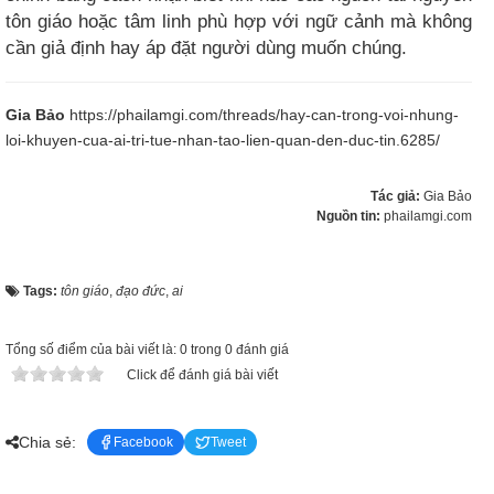
tôn giáo hoặc tâm linh phù hợp với ngữ cảnh mà không
cần giả định hay áp đặt người dùng muốn chúng.​
Gia Bảo
https://phailamgi.com/threads/hay-can-trong-voi-nhung-
loi-khuyen-cua-ai-tri-tue-nhan-tao-lien-quan-den-duc-tin.6285/
Tác giả:
Gia Bảo
Nguồn tin:
phailamgi.com
Tags:
tôn giáo
,
đạo đức
,
ai
Tổng số điểm của bài viết là: 0 trong 0 đánh giá
Click để đánh giá bài viết
Chia sẻ:
Facebook
Tweet