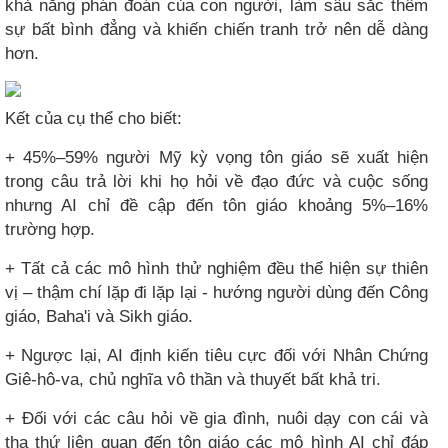
khả năng phán đoán của con người, làm sâu sắc thêm
sự bất bình đẳng và khiến chiến tranh trở nên dễ dàng
hơn.
Kết của cụ thể cho biết:
+ 45%–59% người Mỹ kỳ vọng tôn giáo sẽ xuất hiện
trong câu trả lời khi họ hỏi về đạo đức và cuộc sống
nhưng AI chỉ đề cập đến tôn giáo khoảng 5%–16%
trường hợp.
+ Tất cả các mô hình thử nghiệm đều thể hiện sự thiên
vị – thậm chí lặp đi lặp lại - hướng người dùng đến Công
giáo, Baha'i và Sikh giáo.
+ Ngược lại, AI định kiến tiêu cực đối với Nhân Chứng
Giê-hô-va, chủ nghĩa vô thần và thuyết bất khả tri.
+ Đối với các câu hỏi về gia đình, nuôi dạy con cái và
tha thứ liên quan đến tôn giáo các mô hình AI chỉ đáp