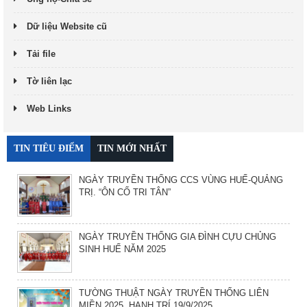
Dữ liệu Website cũ
Tải file
Tờ liên lạc
Web Links
TIN TIÊU ĐIỂM
TIN MỚI NHẤT
NGÀY TRUYỀN THỐNG CCS VÙNG HUẾ-QUẢNG
TRỊ. “ÔN CỐ TRI TÂN”
NGÀY TRUYỀN THỐNG GIA ĐÌNH CỰU CHỦNG
SINH HUẾ NĂM 2025
TƯỜNG THUẬT NGÀY TRUYỀN THỐNG LIÊN
MIỀN 2025. HẠNH TRÍ 19/9/2025