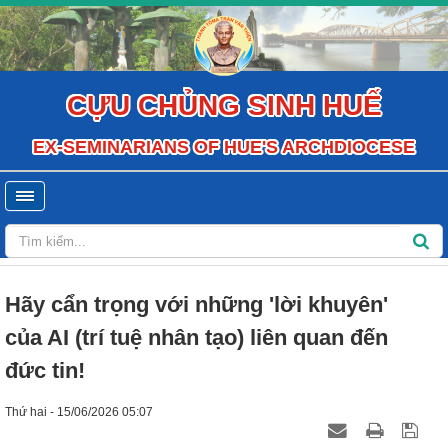
CỰU CHỦNG SINH HUẾ
EX-SEMINARIANS OF HUE'S ARCHDIOCESE
Hãy cẩn trọng với những 'lời khuyên'
của AI (trí tuệ nhân tạo) liên quan đến
đức tin!
Thứ hai - 15/06/2026 05:07