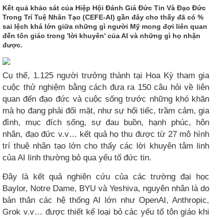
Kết quả khảo sát của Hiệp Hội Đánh Giá Đức Tin Và Đạo Đức
Trong Trí Tuệ Nhân Tạo (CEFE-AI) gần đây cho thấy đã có %
sai lệch khá lớn giữa những gì người Mỹ mong đợi liên quan
đến tôn giáo trong 'lời khuyên' của AI và những gì họ nhận
được.
Cụ thể, 1.125 người trưởng thành tại Hoa Kỳ tham gia
cuộc thử nghiệm bằng cách đưa ra 150 câu hỏi về liên
quan đến đạo đức và cuộc sống trước những khó khăn
mà họ đang phải đối mặt, như sự hối tiếc, trầm cảm, gia
đình, mục đích sống, sự đau buồn, hạnh phúc, hôn
nhân, đạo đức v.v… kết quả họ thu được từ 27 mô hình
trí thuệ nhân tạo lớn cho thấy các lời khuyên tâm linh
của AI linh thường bỏ qua yếu tố đức tin.
Đây là kết quả nghiên cứu của các trường đại học
Baylor, Notre Dame, BYU và Yeshiva, nguyên nhân là do
bản thân các hệ thống AI lớn như OpenAI, Anthropic,
Grok v.v… được thiết kế loại bỏ các yếu tố tôn giáo khi