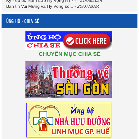
Kỷ Yếu 50 Năm Lớp Hy Vọng HT74
-
31/08/2024
Bản tin Vui Mừng và Hy Vọng số...
-
20/07/2024
ỦNG HỘ - CHIA SẺ
CHUYÊN MỤC CHIA SẺ