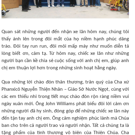
Quan sát những người đến nhận xe lăn hôm nay, chúng tôi
thấy ánh lên trong đôi mắt của họ niềm hạnh phúc dâng
trào. Đôi tay run run, đôi môi mấp máy như muốn diễn tả
lòng biết ơn, cảm tạ. Từ hôm nay, chiếc xe lăn như những
người bạn cần kề chia sẻ cuộc sống với anh chị em, giúp anh
chị em thuận lợi hơn trong những sinh hoạt hằng ngày.
Qua những lời chào đón thân thương, trân quý của Cha xứ
Phanxicô Nguyễn Thiện Nhân – Giáo Sở Nước Ngọt, cùng với
các em thiếu nhi trong tiết mục chào đón rộn ràng niềm vui
ngày xuân mới. Ông John Williams phát biểu đôi lời cảm ơn
những người đã hy sinh, đóng góp để những chiếc xe lăn này
đến tận tay anh chị em. Ông cảm nghiệm phúc lành mà Chúa
ban cho trên cả người trao và người nhận. Tất cả chúng ta là
tặng phẩm của tình thương vô biên của Thiên Chúa. Cha