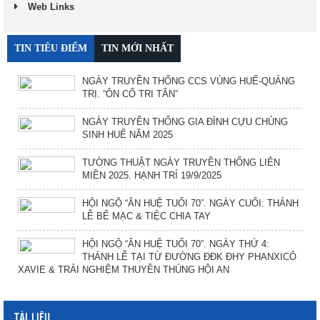
Web Links
TIN TIÊU ĐIỂM
TIN MỚI NHẤT
NGÀY TRUYỀN THỐNG CCS VÙNG HUẾ-QUẢNG
TRỊ. “ÔN CỐ TRI TÂN”
NGÀY TRUYỀN THỐNG GIA ĐÌNH CỰU CHỦNG
SINH HUẾ NĂM 2025
TƯỜNG THUẬT NGÀY TRUYỀN THỐNG LIÊN
MIỀN 2025. HẠNH TRÍ 19/9/2025
HỘI NGỘ “ÂN HUỆ TUỔI 70”. NGÀY CUỐI: THÁNH
LỄ BẾ MẠC & TIỆC CHIA TAY
HỘI NGỘ “ÂN HUỆ TUỔI 70”. NGÀY THỨ 4:
THÁNH LỄ TẠI TỪ ĐƯỜNG ĐĐK ĐHY PHANXICÔ
XAVIE & TRẢI NGHIỆM THUYỀN THÚNG HỘI AN
TÀI LIỆU