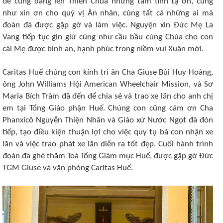
để cùng dâng lên Thiên Chúa những tâm tình tạ ơn, cũng
như xin ơn cho quý vị Ân nhân, cùng tất cả những ai mà
đoàn đã được gặp gỡ và làm việc. Nguyện xin Đức Mẹ La
Vang tiếp tục gìn giữ cũng như cầu bầu cùng Chúa cho con
cái Mẹ được bình an, hạnh phúc trong niềm vui Xuân mới.
Caritas Huế chúng con kính tri ân Cha Giuse Bùi Huy Hoàng,
ông John Williams Hội American Wheelchair Mission, và Sơ
Maria Bích Trâm đã đến để chia sẻ và trao xe lăn cho anh chị
em tại Tổng Giáo phận Huế. Chúng con cũng cám ơn Cha
Phanxicô Nguyễn Thiện Nhân và Giáo xứ Nước Ngọt đã đón
tiếp, tạo điều kiện thuận lợi cho việc quy tụ bà con nhận xe
lăn và việc trao phát xe lăn diễn ra tốt đẹp. Cuối hành trình
đoàn đã ghé thăm Toà Tổng Giám mục Huế, được gặp gỡ Đức
TGM Giuse và văn phòng Caritas Huế.