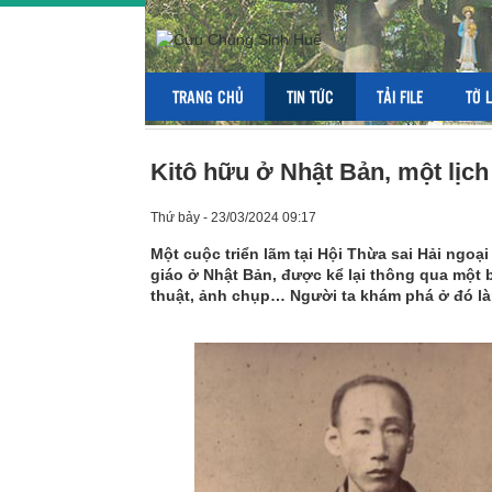
TRANG CHỦ
TIN TỨC
TẢI FILE
TỜ 
Kitô hữu ở Nhật Bản, một lịch
Thứ bảy - 23/03/2024 09:17
Một cuộc triển lãm tại Hội Thừa sai Hải ngoại
giáo ở Nhật Bản, được kể lại thông qua một
thuật, ảnh chụp… Người ta khám phá ở đó làm 