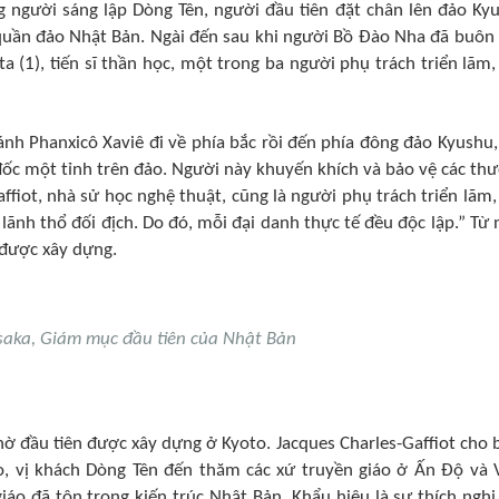
g người sáng lập Dòng Tên, người đầu tiên đặt chân lên đảo Ky
uần đảo Nhật Bản. Ngài đến sau khi người Bồ Đào Nha đã buôn
 (1), tiến sĩ thần học, một trong ba người phụ trách triển lãm, 
nh Phanxicô Xaviê đi về phía bắc rồi đến phía đông đảo Kyushu,
đốc một tỉnh trên đảo. Người này khuyến khích và bảo vệ các th
affiot, nhà sử học nghệ thuật, cũng là người phụ trách triển lãm, 
c lãnh thổ đối địch. Do đó, mỗi đại danh thực tế đều độc lập.” Từ
 được xây dựng.
aka, Giám mục đầu tiên của Nhật Bản
hờ đầu tiên được xây dựng ở Kyoto. Jacques Charles-Gaffiot cho b
o, vị khách Dòng Tên đến thăm các xứ truyền giáo ở Ấn Độ và 
áo đã tôn trọng kiến ​​trúc Nhật Bản. Khẩu hiệu là sự thích nghi