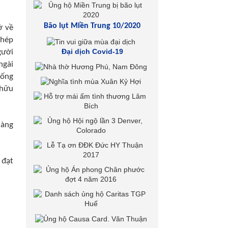
Bão lụt Miền Trung 10/2020
ở về
phép
Đại dịch Covid-19
gười
ngài
iống
 hữu
làng
 đạt