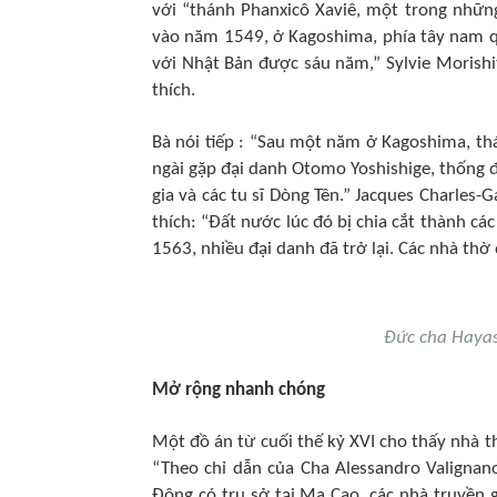
với “thánh Phanxicô Xaviê, một trong nhữn
vào năm 1549, ở Kagoshima, phía tây nam q
với Nhật Bản được sáu năm,” Sylvie Morishita
thích.
Bà nói tiếp : “Sau một năm ở Kagoshima, thá
ngài gặp đại danh Otomo Yoshishige, thống 
gia và các tu sĩ Dòng Tên.” Jacques Charles-G
thích: “Đất nước lúc đó bị chia cắt thành cá
1563, nhiều đại danh đã trở lại. Các nhà thờ
Đức cha Hayas
Mở rộng nhanh chóng
Một đồ án từ cuối thế kỷ XVI cho thấy nhà t
“Theo chỉ dẫn của Cha Alessandro Valignan
Đông có trụ sở tại Ma Cao, các nhà truyền gi