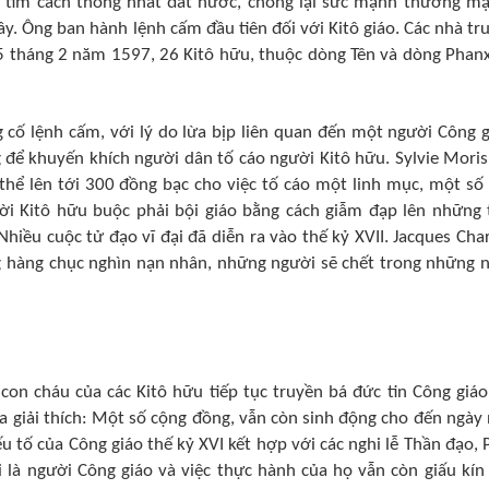
tìm cách thống nhất đất nước, chống lại sức mạnh thương mạ
y. Ông ban hành lệnh cấm đầu tiên đối với Kitô giáo. Các nhà tr
 5 tháng 2 năm 1597, 26 Kitô hữu, thuộc dòng Tên và dòng Phanx
cố lệnh cấm, với lý do lừa bịp liên quan đến một người Công g
ng để khuyến khích người dân tố cáo người Kitô hữu. Sylvie Moris
ó thể lên tới 300 đồng bạc cho việc tố cáo một linh mục, một số 
ời Kitô hữu buộc phải bội giáo bằng cách giẫm đạp lên những
hiều cuộc tử đạo vĩ đại đã diễn ra vào thế kỷ XVII. Jacques Char
ng hàng chục nghìn nạn nhân, những người sẽ chết trong những 
 con cháu của các Kitô hữu tiếp tục truyền bá đức tin Công giá
ta giải thích: Một số cộng đồng, vẫn còn sinh động cho đến ngày 
yếu tố của Công giáo thế kỷ XVI kết hợp với các nghi lễ Thần đạo, 
là người Công giáo và việc thực hành của họ vẫn còn giấu kín