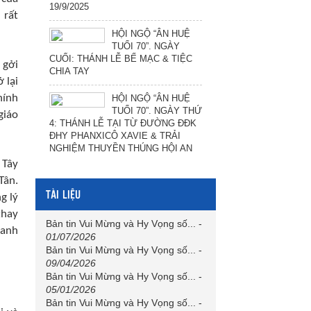
19/9/2025
 rất
HỘI NGỘ “ÂN HUỆ
TUỔI 70”. NGÀY
CUỐI: THÁNH LỄ BẾ MẠC & TIỆC
 gởi
CHIA TAY
 lại
hính
HỘI NGỘ “ÂN HUỆ
TUỔI 70”. NGÀY THỨ
giáo
4: THÁNH LỄ TẠI TỪ ĐƯỜNG ĐĐK
ĐHY PHANXICÔ XAVIE & TRẢI
NGHIỆM THUYỀN THÚNG HỘI AN
 Tây
Tân.
TÀI LIỆU
g lý
thay
Bản tin Vui Mừng và Hy Vọng số...
-
ranh
01/07/2026
Bản tin Vui Mừng và Hy Vọng số...
-
09/04/2026
Bản tin Vui Mừng và Hy Vọng số...
-
05/01/2026
Bản tin Vui Mừng và Hy Vọng số...
-