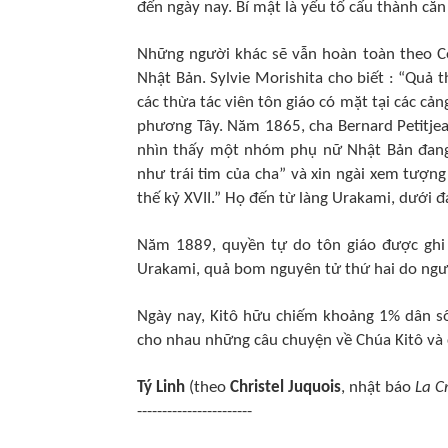
đến ngày nay. Bí mật là yếu tố cấu thành căn 
Những người khác sẽ vẫn hoàn toàn theo Côn
Nhật Bản. Sylvie Morishita cho biết : “Quả
các thừa tác viên tôn giáo có mặt tại các c
phương Tây. Năm 1865, cha Bernard Petitjea
nhìn thấy một nhóm phụ nữ Nhật Bản đang t
như trái tim của cha” và xin ngài xem tượng
thế kỷ XVII.” Họ đến từ làng Urakami, dưới đ
Năm 1889, quyền tự do tôn giáo được ghi 
Urakami, quả bom nguyên tử thứ hai do ngư
Ngày nay, Kitô hữu chiếm khoảng 1% dân số
cho nhau những câu chuyện về Chúa Kitô và 
Tý Linh
(theo
Christel Juquois
, nhật báo
La C
-----------------------