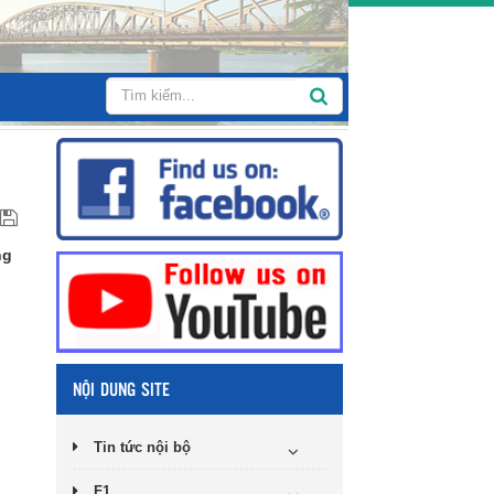
ng
NỘI DUNG SITE
Tin tức nội bộ
F1