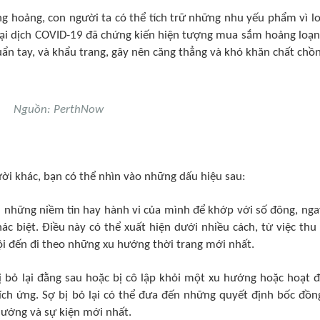
g hoảng, con người ta có thể tích trữ những nhu yếu phẩm vì lo
 Đại dịch COVID-19 đã chứng kiến hiện tượng mua sắm hoảng loạn
uẩn tay, và khẩu trang, gây nên căng thẳng và khó khăn chất chồn
Nguồn: PerthNow
ời khác, bạn có thể nhìn vào những dấu hiệu sau:
i những niềm tin hay hành vi của mình để khớp với số đông, nga
c biệt. Điều này có thể xuất hiện dưới nhiều cách, từ việc thu
ội đến đi theo những xu hướng thời trang mới nhất.
ị bỏ lại đằng sau hoặc bị cô lập khỏi một xu hướng hoặc hoạt 
ích ứng. Sợ bị bỏ lại có thể đưa đến những quyết định bốc đồn
 hướng và sự kiện mới nhất.