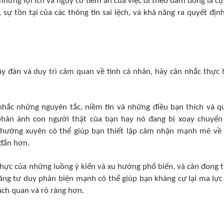
những lợi ích và nguy cơ tiềm ẩn của việc đi theo đám đông là cự
sự tồn tại của các thông tin sai lệch, và khả năng ra quyết định
y đàn và duy trì cảm quan về tính cá nhân, hãy cân nhắc thực 
hắc những nguyên tắc, niềm tin và những điều bạn thích và q
phản ánh con người thật của bạn hay nó đang bị xoay chuyển
thường xuyên có thể giúp bạn thiết lập cảm nhận mạnh mẽ về
đắn hơn.
thực của những luồng ý kiến và xu hướng phổ biến, và cân đong t
năng tư duy phản biện mạnh có thể giúp bạn kháng cự lại ma lực
ách quan và rõ ràng hơn.