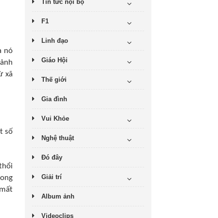
Tin tức nội bộ
F1
Linh đạo
a nó
Giáo Hội
 ảnh
ừ xã
Thế giới
Gia đình
Vui Khỏe
t số
Nghệ thuật
Đó đây
thổi
Giải trí
bong
 mất
Album ảnh
Videoclips