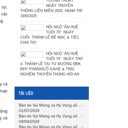
TƯỜNG THUẬT
NGÀY TRUYỀN
 sợ,
THỐNG LIÊN MIỀN 2025. HẠNH TRÍ
 các
19/9/2025
g.
HỘI NGỘ “ÂN HUỆ
TUỔI 70”. NGÀY
CUỐI: THÁNH LỄ BẾ MẠC & TIỆC
CHIA TAY
HỘI NGỘ “ÂN HUỆ
TUỔI 70”. NGÀY THỨ
4: THÁNH LỄ TẠI TỪ ĐƯỜNG ĐĐK
ĐHY PHANXICÔ XAVIE & TRẢI
NGHIỆM THUYỀN THÚNG HỘI AN
y cả
 nạp
TÀI LIỆU
Bản tin Vui Mừng và Hy Vọng số...
-
01/07/2026
động
Bản tin Vui Mừng và Hy Vọng số...
-
g và
09/04/2026
Bản tin Vui Mừng và Hy Vọng số...
-