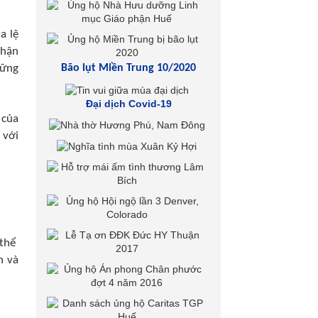
a lệ
nhận
hững
Bão lụt Miền Trung 10/2020
Đại dịch Covid-19
 của
 với
 thể
n và