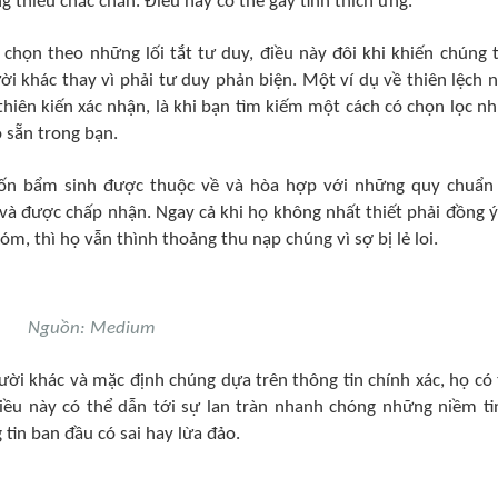
g thiếu chắc chắn. Điều này có thể gây tính thích ứng.
chọn theo những lối tắt tư duy, điều này đôi khi khiến chúng t
i khác thay vì phải tư duy phản biện. Một ví dụ về thiên lệch 
thiên kiến xác nhận, là khi bạn tìm kiếm một cách có chọn lọc n
 sẵn trong bạn.
n bẩm sinh được thuộc về và hòa hợp với những quy chuẩn
à được chấp nhận. Ngay cả khi họ không nhất thiết phải đồng ý
, thì họ vẫn thình thoảng thu nạp chúng vì sợ bị lẻ loi.
Nguồn: Medium
ười khác và mặc định chúng dựa trên thông tin chính xác, họ có
ều này có thể dẫn tới sự lan tràn nhanh chóng những niềm ti
tin ban đầu có sai hay lừa đảo.