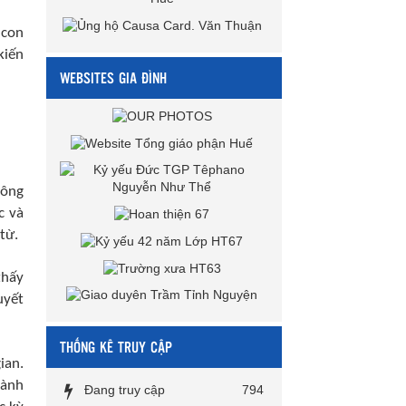
 con
kiến
WEBSITES GIA ĐÌNH
công
c và
từ.
thấy
uyết
THỐNG KÊ TRUY CẬP
ian.
hành
Đang truy cập
794