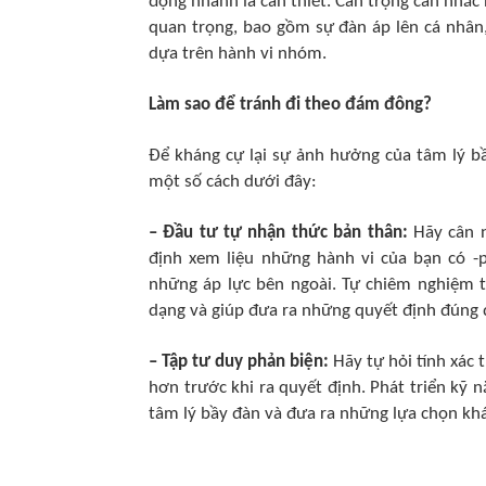
động nhanh là cần thiết. Cẩn trọng cân nhắc 
quan trọng, bao gồm sự đàn áp lên cá nhân, 
dựa trên hành vi nhóm.
Làm sao để tránh đi theo đám đông?
Để kháng cự lại sự ảnh hưởng của tâm lý bầ
một số cách dưới đây:
– Đầu tư tự nhận thức bản thân:
Hãy cân n
định xem liệu những hành vi của bạn có -
những áp lực bên ngoài. Tự chiêm nghiệm 
dạng và giúp đưa ra những quyết định đúng 
– Tập tư duy phản biện:
Hãy tự hỏi tính xác 
hơn trước khi ra quyết định. Phát triển kỹ 
tâm lý bầy đàn và đưa ra những lựa chọn kh