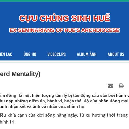
CỰU CHỦNG SINH HUẾ
EX-SEMINARIANS OF HUE'S ARCHDIOCESE
LIÊN LẠC
ỦNG HỘ
VIDEOCLIPS
ALBUM ẢNH
ABOUT US
erd Mentality)
ám đông, là một hiện tượng tâm lý bị tác động sâu sắc bởi hành v
hu nạp những niềm tin, hành vi, hoặc thái độ của phần đông mọi
inh nhận xét và tính cá nhân của chính họ.
iều khía cạnh của đời sống hằng ngày, từ xu hướng thời trang
ính trị.