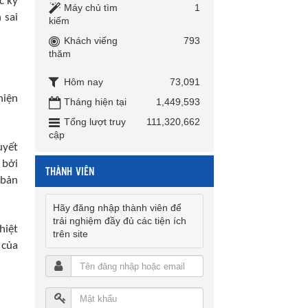
c kỳ
Máy chủ tìm
1
 sai
kiếm
Khách viếng
793
thăm
Hôm nay
73,091
hiện
Tháng hiện tại
1,449,593
Tổng lượt truy
111,320,662
cập
uyết
 bởi
THÀNH VIÊN
 bản
Hãy đăng nhập thành viên để
trải nghiệm đầy đủ các tiện ích
hiệt
trên site
 của