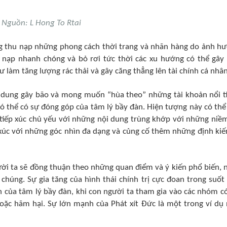
Nguồn: L Hong To Rtai
 thu nạp những phong cách thời trang và nhãn hàng do ảnh h
 nạp nhanh chóng và bỏ rơi tức thời các xu hướng có thể gây
 làm tăng lượng rác thải và gây căng thẳng lên tài chính cá nhân
 dung gây bão và mong muốn “hùa theo” những tài khoản nổi t
ó thể có sự đóng góp của tâm lý bầy đàn. Hiện tượng này có thể
 tiếp xúc chủ yếu với những nội dung trùng khớp với những niềm
p xúc với những góc nhìn đa dạng và củng cố thêm những định kiế
ời ta sẽ đồng thuận theo những quan điểm và ý kiến phổ biến, 
húng. Sự gia tăng của hình thái chính trị cực đoan trong suốt 
n của tâm lý bầy đàn, khi con người ta tham gia vào các nhóm c
 hoặc hãm hại. Sự lớn mạnh của Phát xít Đức là một trong ví dụ