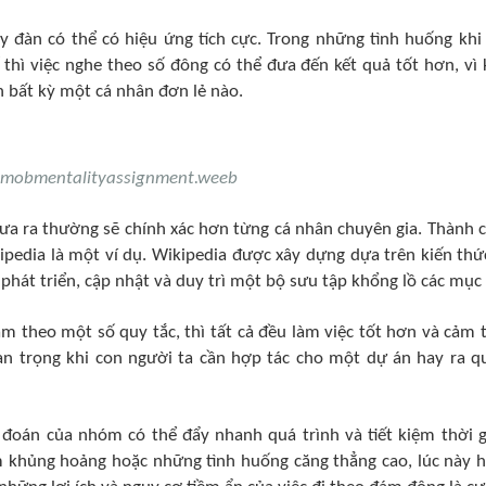
y đàn có thể có hiệu ứng tích cực. Trong những tình huống khi
 thì việc nghe theo số đông có thể đưa đến kết quả tốt hơn, vì 
 bất kỳ một cá nhân đơn lẻ nào.
 mobmentalityassignment.weeb
ưa ra thường sẽ chính xác hơn từng cá nhân chuyên gia. Thành 
ipedia là một ví dụ. Wikipedia được xây dựng dựa trên kiến thứ
phát triển, cập nhật và duy trì một bộ sưu tập khổng lồ các mục 
m theo một số quy tắc, thì tất cả đều làm việc tốt hơn và cảm 
uan trọng khi con người ta cần hợp tác cho một dự án hay ra q
 đoán của nhóm có thể đẩy nhanh quá trình và tiết kiệm thời g
m khủng hoảng hoặc những tình huống căng thẳng cao, lúc này 