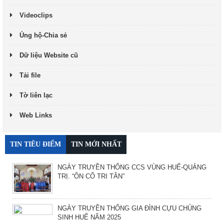
Videoclips
Ủng hộ-Chia sẻ
Dữ liệu Website cũ
Tải file
Tờ liên lạc
Web Links
TIN TIÊU ĐIỂM
TIN MỚI NHẤT
NGÀY TRUYỀN THỐNG CCS VÙNG HUẾ-QUẢNG
TRỊ. “ÔN CỐ TRI TÂN”
NGÀY TRUYỀN THỐNG GIA ĐÌNH CỰU CHỦNG
SINH HUẾ NĂM 2025