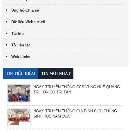
Ủng hộ-Chia sẻ
Dữ liệu Website cũ
Tải file
Tờ liên lạc
Web Links
TIN TIÊU ĐIỂM
TIN MỚI NHẤT
NGÀY TRUYỀN THỐNG CCS VÙNG HUẾ-QUẢNG
TRỊ. “ÔN CỐ TRI TÂN”
NGÀY TRUYỀN THỐNG GIA ĐÌNH CỰU CHỦNG
SINH HUẾ NĂM 2025