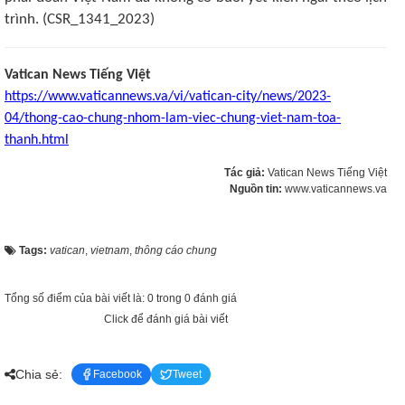
trình. (CSR_1341_2023)
Vatican News Tiếng Việt
https://www.vaticannews.va/vi/vatican-city/news/2023-
04/thong-cao-chung-nhom-lam-viec-chung-viet-nam-toa-
thanh.html
Tác giả:
Vatican News Tiếng Việt
Nguồn tin:
www.vaticannews.va
Tags:
vatican
,
vietnam
,
thông cáo chung
Tổng số điểm của bài viết là: 0 trong 0 đánh giá
Click để đánh giá bài viết
Chia sẻ:
Facebook
Tweet