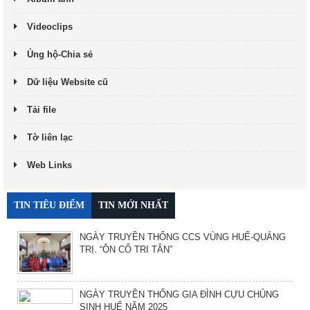
Videoclips
Ủng hộ-Chia sẻ
Dữ liệu Website cũ
Tải file
Tờ liên lạc
Web Links
TIN TIÊU ĐIỂM
TIN MỚI NHẤT
NGÀY TRUYỀN THỐNG CCS VÙNG HUẾ-QUẢNG
TRỊ. “ÔN CỐ TRI TÂN”
NGÀY TRUYỀN THỐNG GIA ĐÌNH CỰU CHỦNG
SINH HUẾ NĂM 2025