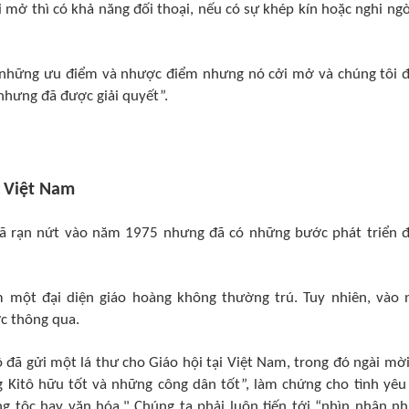
i mở thì có khả năng đối thoại, nếu có sự khép kín hoặc nghi ngờ
có những ưu điểm và nhược điểm nhưng nó cởi mở và chúng tôi 
 nhưng đã được giải quyết”.
 Việt Nam
ã rạn nứt vào năm 1975 nhưng đã có những bước phát triển 
 một đại diện giáo hoàng không thường trú. Tuy nhiên, vào
ợc thông qua.
đã gửi một lá thư cho Giáo hội tại Việt Nam, trong đó ngài mời
 Kitô hữu tốt và những công dân tốt”, làm chứng cho tình yêu
ng tộc hay văn hóa." Chúng ta phải luôn tiến tới “nhìn nhận n