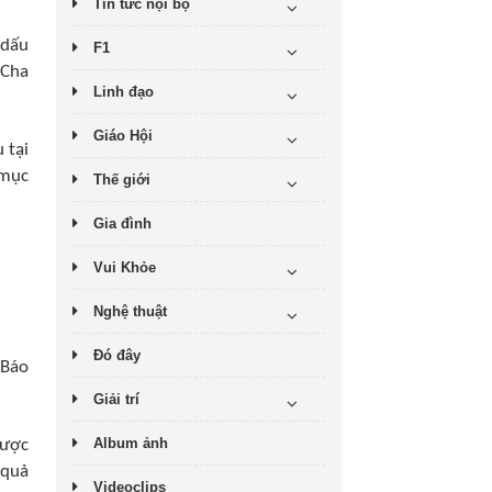
Tin tức nội bộ
 dấu
F1
 Cha
Linh đạo
Giáo Hội
 tại
 mục
Thế giới
Gia đình
Vui Khỏe
Nghệ thuật
Đó đây
 Báo
Giải trí
Album ảnh
được
 quả
Videoclips