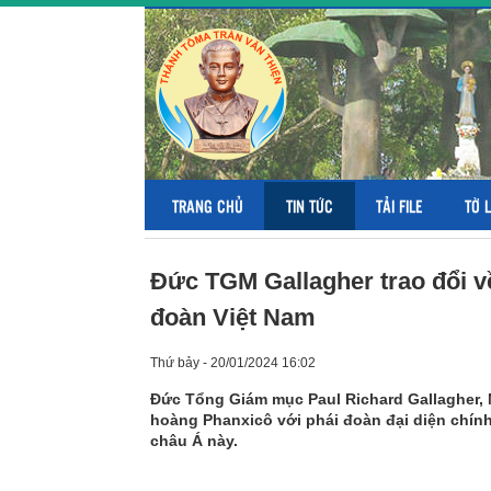
TRANG CHỦ
TIN TỨC
TẢI FILE
TỜ 
Đức TGM Gallagher trao đổi v
đoàn Việt Nam
Thứ bảy - 20/01/2024 16:02
Đức Tổng Giám mục Paul Richard Gallagher, N
hoàng Phanxicô với phái đoàn đại diện chính
châu Á này.