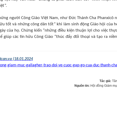
ệt”.
 những người Công Giáo Việt Nam, như Đức Thánh Cha Phanxicô 
 hữu tốt và những công dân tốt” khi làm sinh động Giáo hội của h
ày của họ. Chứng kiến “những điều kiện thuận lợi cho việc thực
ể giúp các tín hữu Công Giáo “thúc đẩy đối thoại và tạo ra niề
ican.va (18.01.2024
tong-giam-muc-gallagher-trao-doi-ve-cuoc-gap-go-cua-duc-thanh-ch
Tác giả:
Tâ
Nguồn tin:
Hội đồng Giám m