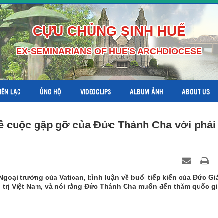
CỰU CHỦNG SINH HUẾ
EX-SEMINARIANS OF HUE'S ARCHDIOCESE
LIÊN LẠC
ỦNG HỘ
VIDEOCLIPS
ALBUM ẢNH
ABOUT US
ề cuộc gặp gỡ của Đức Thánh Cha với phái
goại trưởng của Vatican, bình luận về buổi tiếp kiến của Đức Gi
 trị Việt Nam, và nói rằng Đức Thánh Cha muốn đến thăm quốc gi