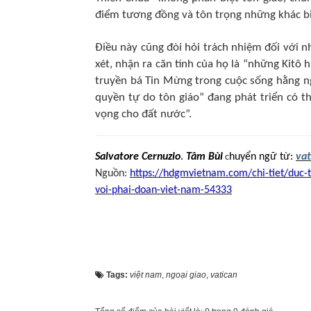
điểm tương đồng và tôn trọng những khác bi
Điều này cũng đòi hỏi trách nhiệm đối với
xét, nhận ra căn tính của họ là “những Kitô
truyền bá Tin Mừng trong cuộc sống hằng ng
quyền tự do tôn giáo” đang phát triển có th
vọng cho đất nước”.
Salvatore Cernuzio
.
Tâm Bùi
huyển ngữ từ:
vat
c
Nguồn:
https://hdgmvietnam.com/chi-tiet/duc-
voi-phai-doan-viet-nam-54333
Tags:
việt nam
,
ngoại giao
,
vatican