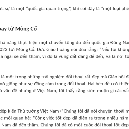
sự là một “quốc gia quan trọng”, khi coi đây là “một loại phé
bay từ Mông Cổ
khả năng thực hiện một chuyến tông du đến quốc gia Đông N
.2023 tới Mông Cổ. Đức Giáo hoàng nói đùa rằng: “Nếu tôi không
à ngài sẽ đến thăm, vì đó là vùng đất đáng để đến, và là nơi tô
 là một trong những trải nghiệm đối thoại rất đẹp mà Giáo hội đ
i nó giống như sự đồng cảm trong đối thoại. Hai bên đều có thiện
 có vấn đề nhưng ở Việt Nam, tôi thấy rằng sớm muộn gì các vấ
tiếp kiến Thủ tướng Việt Nam (“Chúng tôi đã nói chuyện thoải m
 các mối quan hệ: “Công việc tốt đẹp đã diễn ra trong nhiều năm.
 Nam đã đến thăm. Chúng tôi đã có một cuộc đối thoại tốt đẹp