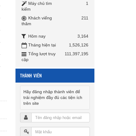
Máy chủ tìm
1
kiếm
Khách viếng
211
thăm
Hôm nay
3,164
Tháng hiện tại
1,526,126
Tổng lượt truy
111,397,195
cập
THÀNH VIÊN
Hãy đăng nhập thành viên để
trải nghiệm đầy đủ các tiện ích
trên site