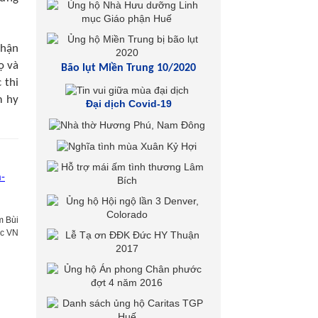
nhận
ọ và
Bão lụt Miền Trung 10/2020
 thi
m hy
Đại dịch Covid-19
a-
m Bùi
ục VN