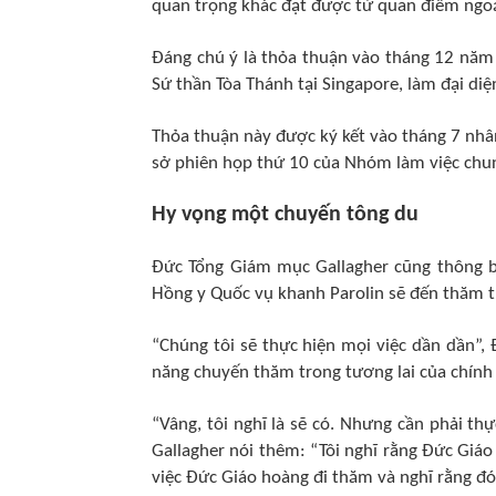
quan trọng khác đạt được từ quan điểm ngoạ
Đáng chú ý là thỏa thuận vào tháng 12 năm
Sứ thần Tòa Thánh tại Singapore, làm đại di
Thỏa thuận này được ký kết vào tháng 7 nhâ
sở phiên họp thứ 10 của Nhóm làm việc chu
Hy vọng một chuyến tông du
Đức Tổng Giám mục Gallagher cũng thông b
Hồng y Quốc vụ khanh Parolin sẽ đến thăm 
“Chúng tôi sẽ thực hiện mọi việc dần dần”, 
năng chuyến thăm trong tương lai của chính
“Vâng, tôi nghĩ là sẽ có. Nhưng cần phải t
Gallagher nói thêm: “Tôi nghĩ rằng Đức Gi
việc Đức Giáo hoàng đi thăm và nghĩ rằng đó 