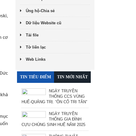
Ủng hộ-Chia sẻ
ski,
Dữ liệu Website cũ
Tải file
n cơ
Tờ liên lạc
Web Links
 Đức
TIN TIÊU ĐIỂM
TIN MỚI NHẤT
NGÀY TRUYỀN
 khả
THỐNG CCS VÙNG
HUẾ-QUẢNG TRỊ. “ÔN CỐ TRI TÂN”
NGÀY TRUYỀN
 mục
THỐNG GIA ĐÌNH
muốn
CỰU CHỦNG SINH HUẾ NĂM 2025