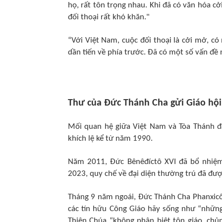
họ, rất tôn trọng nhau. Khi đã có văn hóa cở
đối thoại rất khó khăn."
“Với Việt Nam, cuộc đối thoại là cởi mở, 
dần tiến về phía trước. Đã có một số vấn đề
Thư của Đức Thánh Cha gửi Giáo hội
Mối quan hệ giữa Việt Nam và Tòa Thánh đ
khích lệ kể từ năm 1990.
Năm 2011, Đức Bênêđíctô XVI đã bổ nhiệm
2023, quy chế về đại diện thường trú đã đư
Tháng 9 năm ngoái, Đức Thánh Cha Phanxicô 
các tín hữu Công Giáo hãy sống như “những
Thiên Chúa “không phân biệt tôn giáo, chủ