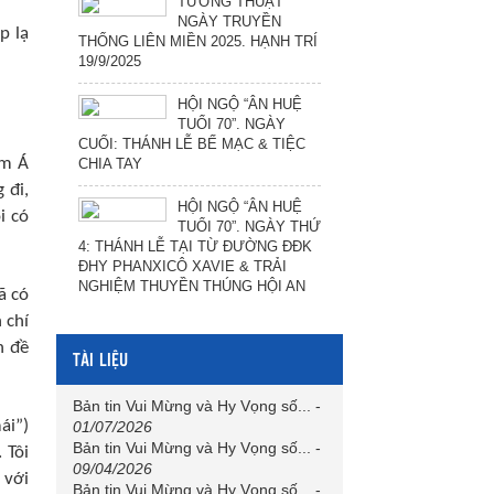
TƯỜNG THUẬT
NGÀY TRUYỀN
p lạ
THỐNG LIÊN MIỀN 2025. HẠNH TRÍ
19/9/2025
HỘI NGỘ “ÂN HUỆ
TUỔI 70”. NGÀY
CUỐI: THÁNH LỄ BẾ MẠC & TIỆC
am Á
CHIA TAY
 đi,
HỘI NGỘ “ÂN HUỆ
i có
TUỔI 70”. NGÀY THỨ
4: THÁNH LỄ TẠI TỪ ĐƯỜNG ĐĐK
ĐHY PHANXICÔ XAVIE & TRẢI
NGHIỆM THUYỀN THÚNG HỘI AN
ã có
 chí
n đề
TÀI LIỆU
Bản tin Vui Mừng và Hy Vọng số...
-
ái”)
01/07/2026
Bản tin Vui Mừng và Hy Vọng số...
-
 Tôi
09/04/2026
 với
Bản tin Vui Mừng và Hy Vọng số...
-