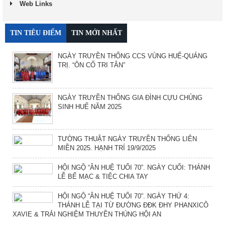
Web Links
TIN TIÊU ĐIỂM
TIN MỚI NHẤT
NGÀY TRUYỀN THỐNG CCS VÙNG HUẾ-QUẢNG
TRỊ. “ÔN CỐ TRI TÂN”
NGÀY TRUYỀN THỐNG GIA ĐÌNH CỰU CHỦNG
SINH HUẾ NĂM 2025
TƯỜNG THUẬT NGÀY TRUYỀN THỐNG LIÊN
MIỀN 2025. HẠNH TRÍ 19/9/2025
HỘI NGỘ “ÂN HUỆ TUỔI 70”. NGÀY CUỐI: THÁNH
LỄ BẾ MẠC & TIỆC CHIA TAY
HỘI NGỘ “ÂN HUỆ TUỔI 70”. NGÀY THỨ 4:
THÁNH LỄ TẠI TỪ ĐƯỜNG ĐĐK ĐHY PHANXICÔ
XAVIE & TRẢI NGHIỆM THUYỀN THÚNG HỘI AN