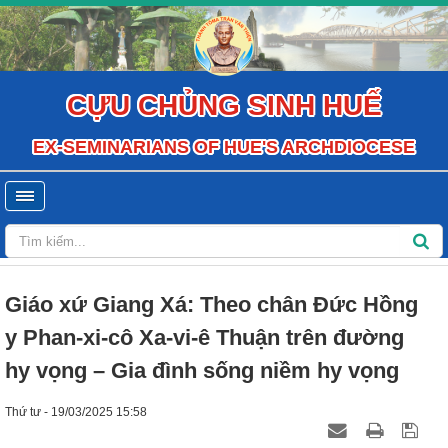
CỰU CHỦNG SINH HUẾ
EX-SEMINARIANS OF HUE'S ARCHDIOCESE
Giáo xứ Giang Xá: Theo chân Đức Hồng
y Phan-xi-cô Xa-vi-ê Thuận trên đường
hy vọng – Gia đình sống niềm hy vọng
Thứ tư - 19/03/2025 15:58