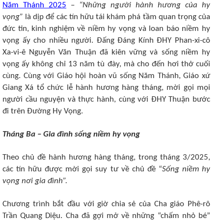
Năm Thánh 2025
–
“Những người hành hương của hy
vọng”
là dịp để các tín hữu tái khám phá tầm quan trọng của
đức tin, kinh nghiệm về niềm hy vọng và loan báo niềm hy
vọng ấy cho nhiều người. Đấng Đáng Kính ĐHY Phan-xi-cô
Xa-vi-ê Nguyễn Văn Thuận đã kiên vững và sống niềm hy
vọng ấy không chỉ 13 năm tù đày, mà cho đến hơi thở cuối
cùng. Cùng với Giáo hội hoàn vũ sống Năm Thánh, Giáo xứ
Giang Xá tổ chức lễ hành hương hàng tháng, mời gọi mọi
người cầu nguyện và thực hành, cùng với ĐHY Thuận bước
đi trên Đường Hy Vọng.
Tháng Ba – Gia đình sống niềm hy vọng
Theo chủ đề hành hương hàng tháng, trong tháng 3/2025,
các tín hữu được mời gọi suy tư về chủ đề “
Sống niềm hy
vọng nơi gia đình”.
Chương trình bắt đầu với giờ chia sẻ của Cha giáo Phê-rô
Trần Quang Diệu. Cha đã gợi mở về những “chấm nhỏ bé”