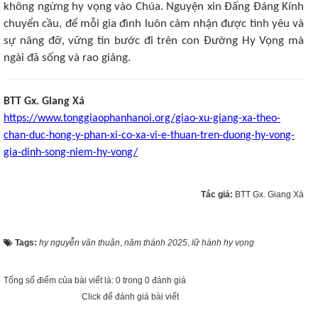
không ngừng hy vọng vào Chúa. Nguyện xin Đấng Đáng Kính
chuyển cầu, để mỗi gia đình luôn cảm nhận được tình yêu và
sự nâng đỡ, vững tin bước đi trên con Đường Hy Vọng mà
ngài đã sống và rao giảng.
BTT Gx. Giang Xá
https://www.tonggiaophanhanoi.org/giao-xu-giang-xa-theo-
chan-duc-hong-y-phan-xi-co-xa-vi-e-thuan-tren-duong-hy-vong-
gia-dinh-song-niem-hy-vong/
Tác giả:
BTT Gx. Giang Xá
Tags:
hy nguyễn văn thuận
,
năm thánh 2025
,
lữ hành hy vọng
Tổng số điểm của bài viết là: 0 trong 0 đánh giá
Click để đánh giá bài viết