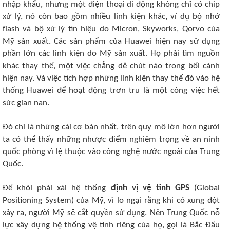
nhập khẩu, nhưng một điện thoại di động không chỉ có chip
xử lý, nó còn bao gồm nhiều linh kiện khác, ví dụ bộ nhớ
flash và bộ xử lý tín hiệu do Micron, Skyworks, Qorvo của
Mỹ sản xuất. Các sản phẩm của Huawei hiện nay sử dụng
phần lớn các linh kiện do Mỹ sản xuất. Họ phải tìm nguồn
khác thay thế, một việc chẳng dễ chút nào trong bối cảnh
hiện nay. Và việc tích hợp những linh kiện thay thế đó vào hệ
thống Huawei để hoạt động trơn tru là một công việc hết
sức gian nan.
Đó chỉ là những cái cơ bản nhất, trên quy mô lớn hơn người
ta có thể thấy những nhược điểm nghiêm trọng về an ninh
quốc phòng vì lệ thuộc vào công nghệ nước ngoài của Trung
Quốc.
Để khỏi phải xài hệ thống
định vị vệ tinh GPS
(Global
Positioning System) của Mỹ, vì lo ngại rằng khi có xung đột
xảy ra, người Mỹ sẽ cắt quyền sử dụng. Nên Trung Quốc nỗ
lực xây dựng hệ thống vệ tinh riêng của họ, gọi là Bắc Đẩu