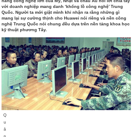
hãng công nghệ lớn của Mỹ, Nhật và châu Âu nói lời chia tay
với doanh nghiệp mang danh ‘khổng lồ công nghệ’ Trung
Quốc. Người ta mới giật mình khi nhận ra rằng những gì
mang lại sự cường thịnh cho Huawei nói riêng và nền công
nghệ Trung Quốc nói chung đều dựa trên nền tảng khoa học
kỹ thuật phương Tây.
Q
u
â
n