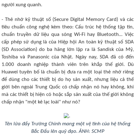
người xung quanh.
- Thẻ nhớ kỹ thuật số (Secure Digital Memory Card) và các
tiêu chuẩn công nghệ kèm theo: Cấu trúc hệ thống tập tin,
chuẩn truyền dữ liệu qua sóng Wi-Fi hay Bluetooth... Việc
cấp phép sử dụng là của Hiệp hội An toàn kỹ thuật số SDA
(SD Association) do ba hãng lớn lập ra là Sandisk của Mỹ,
Toshiba và Panasonic của Nhật. Ngày nay, SDA đã có đến
1.000 doanh nghiệp thành viên trên khắp thế giới. Dù
Huawei tuyên bố là chuẩn bị đưa ra một loại thẻ nhớ riêng
để dùng cho các thiết bị do họ sản xuất, nhưng liệu cả thế
giới bên ngoài Trung Quốc có chấp nhận nó hay không, khi
mà các thiết bị hiện có hoặc sắp sản xuất của thế giới không
chấp nhận "một kẻ lạc loài" như nó?
Tên lửa đẩy Trường Chinh mang một vệ tinh của hệ thống
Bắc Đẩu lên quỹ đạo. ẢNH: SCMP