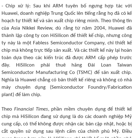
- Chip xử lý: Sau khi ARM tuyên bố ngưng hợp tác với
Huawei, doanh nghiệp Trung Quốc lên tiếng rằng họ đã có kế
hoạch tự thiết kế và sản xuất chip riêng mình. Theo thông tin
của Asia Nikkei Review, dù rằng từ năm 2004, Huawei đã
thành lập công ty con HiSilicon để thiết kế chip, nhưng công
ty này là một Fabless Semiconductor Company, chỉ thiết kế
chip mà không trực tiếp sản xuất. Và các thiết kế này lại hoàn
toàn dựa theo các kiến trúc đã được ARM cấp phép trước
đây. HiSilicon phải thuê hãng Đài Loan Taiwan
Semiconductor Manufacturing Co (TSMC) để sản xuất chip.
Nghĩa là Huawei chẳng có bản thiết kế riêng và không có nhà
máy chuyên dụng (Semiconductor Foundry/Fabrication
plant) để làm chip.
Theo
Financial Times
, phần mềm chuyên dụng để thiết kế
chip mà HiSilicon đang sử dụng là do các doanh nghiệp Mỹ
cung cấp, có thể không được nhận các bản cập nhật, hoặc bị
cắt quyền sử dụng sau lệnh cấm của chính phủ Mỹ. Điều