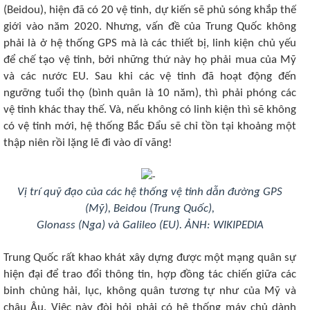
(Beidou), hiện đã có 20 vệ tinh, dự kiến sẽ phủ sóng khắp thế
giới vào năm 2020. Nhưng, vấn đề của Trung Quốc không
phải là ở hệ thống GPS mà là các thiết bị, linh kiện chủ yếu
để chế tạo vệ tinh, bởi những thứ này họ phải mua của Mỹ
và các nước EU. Sau khi các vệ tinh đã hoạt động đến
ngưỡng tuổi thọ (bình quân là 10 năm), thì phải phóng các
vệ tinh khác thay thế. Và, nếu không có linh kiện thì sẽ không
có vệ tinh mới, hệ thống Bắc Đẩu sẽ chỉ tồn tại khoảng một
thập niên rồi lặng lẽ đi vào dĩ vãng!
Vị trí quỹ đạo của các hệ thống vệ tinh dẫn đường GPS
(Mỹ), Beidou (Trung Quốc),
Glonass (Nga) và Galileo (EU). ẢNH: WIKIPEDIA
Trung Quốc rất khao khát xây dựng được một mạng quân sự
hiện đại để trao đổi thông tin, hợp đồng tác chiến giữa các
binh chủng hải, lục, không quân tương tự như của Mỹ và
châu Âu. Việc này đòi hỏi phải có hệ thống máy chủ dành