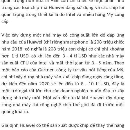
quan trọng hơn nữa là HiSilicon chỉ thiết kế một phần nhỏ
trong các loại chip mà Huawei đang sử dụng và các chip lõi
quan trọng trong thiết kế là do Intel và nhiều hãng Mỹ cung
cấp.
Việc xây dựng một nhà máy có công suất lớn để đáp ứng
nhu cầu của Huawei (chỉ riêng smartphone là 208 triệu chiếc
năm 2018, có nghĩa là 208 triệu con chip) có chi phí khoảng
hơn 1 tỉ USD, có khi lên đến 3 - 4 tỉ USD như các nhà máy
sản xuất CPU của Intel và mất thời gian từ 3 - 5 năm. Theo
một báo cáo của Gartner, công ty tư vấn nổi tiếng của Mỹ,
chi phí xây dựng nhà máy sản xuất chip đang ngày càng tăng,
dự kiến đến năm 2020 sẽ lên đến từ 8 - 10 tỉ USD, đây là
một trở ngại rất lớn cho các doanh nghiệp muốn đầu tư xây
dựng nhà máy mới. Một vấn đề nữa là khi Huawei xây dựng
xong nhà máy thì công nghệ chip thế giới đã đi trước một
quãng khá xa.
Giả định Huawei có thể sản xuất được chip để thay thế hàng