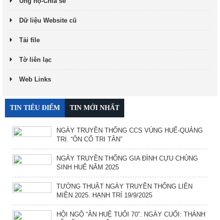
Ủng hộ-Chia sẻ
Dữ liệu Website cũ
Tải file
Tờ liên lạc
Web Links
TIN TIÊU ĐIỂM
TIN MỚI NHẤT
NGÀY TRUYỀN THỐNG CCS VÙNG HUẾ-QUẢNG
TRỊ. “ÔN CỐ TRI TÂN”
NGÀY TRUYỀN THỐNG GIA ĐÌNH CỰU CHỦNG
SINH HUẾ NĂM 2025
TƯỜNG THUẬT NGÀY TRUYỀN THỐNG LIÊN
MIỀN 2025. HẠNH TRÍ 19/9/2025
HỘI NGỘ “ÂN HUỆ TUỔI 70”. NGÀY CUỐI: THÁNH