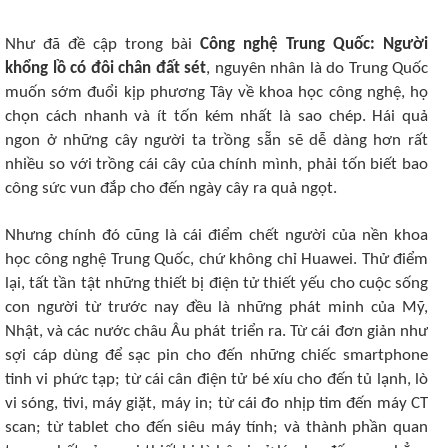
Như đã đề cập trong bài
Công nghệ Trung Quốc: Người
khổng lồ có đôi chân đất sét
, nguyên nhân là do Trung Quốc
muốn sớm đuổi kịp phương Tây về khoa học công nghệ, họ
chọn cách nhanh và ít tốn kém nhất là sao chép. Hái quả
ngon ở những cây người ta trồng sẵn sẽ dễ dàng hơn rất
nhiều so với trồng cái cây của chính mình, phải tốn biết bao
công sức vun đắp cho đến ngày cây ra quả ngọt.
Nhưng chính đó cũng là cái điểm chết người của nền khoa
học công nghệ Trung Quốc, chứ không chỉ Huawei. Thử điểm
lại, tất tần tật những thiết bị điện tử thiết yếu cho cuộc sống
con người từ trước nay đều là những phát minh của Mỹ,
Nhật, và các nước châu Âu phát triển ra. Từ cái đơn giản như
sợi cáp dùng để sạc pin cho đến những chiếc smartphone
tinh vi phức tạp; từ cái cân điện tử bé xíu cho đến tủ lạnh, lò
vi sóng, tivi, máy giặt, máy in; từ cái đo nhịp tim đến máy CT
scan; từ tablet cho đến siêu máy tính; và thành phần quan