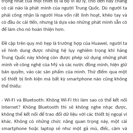
trọng nhất của mọi thiết bị là bộ vi xử lý, cho đến nay chẳng
có cái nào là phát minh của người Trung Quốc. Dù người ta
phải công nhận là người Hoa vốn rất linh hoạt, khéo tay và
có đầu óc cải tiến, nhưng là dựa vào những phát minh sẵn có
để làm cho nó hoàn thiện hơn.
Đề cập trên quy mô hẹp là trường hợp của Huawei, người ta
sẽ hình dung được những hệ lụy nghiêm trọng khi hãng
Trung Quốc này không còn được phép sử dụng những phát
minh về công nghệ của Mỹ và các nước đồng minh, hiện giữ
bản quyền, vào các sản phẩm của mình. Thử điểm qua một
số thiết bị linh kiện mà bất kỳ smartphone nào cũng không
thể thiếu:
- Wi-Fi và Bluetooth: Không Wi-Fi thì làm sao có thể kết nối
internet? Không Bluetooth thì sẽ không nghe nhạc được,
không thể kết nối để trao đổi dữ liệu với các thiết bị ngoại vi
khác. Không có những chức năng quan trọng này, một cái
smartphone hoặc laptop sẽ như một gã mù, điếc, câm và