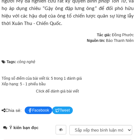
người Mỹ đã nghiên cứu rất kỹ quyển
Binh pháp Tôn Tử
, và
họ áp dụng chiêu “Gậy ông đập lưng ông” để đối phó hữu
hiệu với các hậu duệ của ông tổ chiến lược quân sự lừng lẫy
thời Xuân Thu - Chiến Quốc.
Tác giả:
Đồng Phước
Nguồn tin:
Báo Thanh Niên
Tags:
công nghệ
Tổng số điểm của bài viết là: 5 trong 1 đánh giá
Xếp hạng:
5
-
1
phiếu bầu
Click để đánh giá bài viết
Chia sẻ:
Facebook
Tweet
Ý kiến bạn đọc