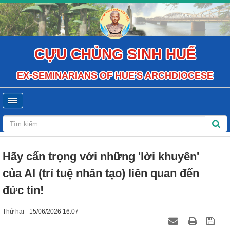
CỰU CHỦNG SINH HUẾ
EX-SEMINARIANS OF HUE'S ARCHDIOCESE
Hãy cẩn trọng với những 'lời khuyên'
của AI (trí tuệ nhân tạo) liên quan đến
đức tin!
Thứ hai - 15/06/2026 16:07