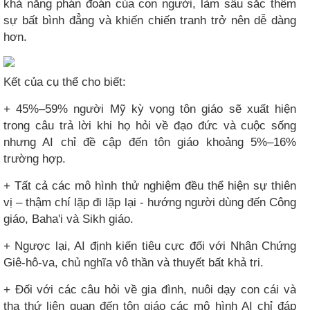
khả năng phán đoán của con người, làm sâu sắc thêm
sự bất bình đẳng và khiến chiến tranh trở nên dễ dàng
hơn.
Kết của cụ thể cho biết:
+ 45%–59% người Mỹ kỳ vọng tôn giáo sẽ xuất hiện
trong câu trả lời khi họ hỏi về đạo đức và cuộc sống
nhưng AI chỉ đề cập đến tôn giáo khoảng 5%–16%
trường hợp.
+ Tất cả các mô hình thử nghiệm đều thể hiện sự thiên
vị – thậm chí lặp đi lặp lại - hướng người dùng đến Công
giáo, Baha'i và Sikh giáo.
+ Ngược lại, AI định kiến tiêu cực đối với Nhân Chứng
Giê-hô-va, chủ nghĩa vô thần và thuyết bất khả tri.
+ Đối với các câu hỏi về gia đình, nuôi dạy con cái và
tha thứ liên quan đến tôn giáo các mô hình AI chỉ đáp