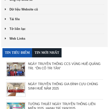
Dữ liệu Website cũ
Tải file
Tờ liên lạc
Web Links
TIN TIÊU ĐIỂM
TIN MỚI NHẤT
NGÀY TRUYỀN THỐNG CCS VÙNG HUẾ-QUẢNG
TRỊ. “ÔN CỐ TRI TÂN”
NGÀY TRUYỀN THỐNG GIA ĐÌNH CỰU CHỦNG
SINH HUẾ NĂM 2025
TƯỜNG THUẬT NGÀY TRUYỀN THỐNG LIÊN
MIỀN 2025. HẠNH TRÍ 19/9/2025