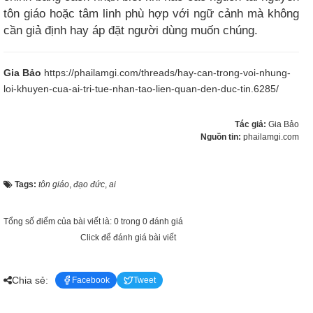
tôn giáo hoặc tâm linh phù hợp với ngữ cảnh mà không
cần giả định hay áp đặt người dùng muốn chúng.​
Gia Bảo
https://phailamgi.com/threads/hay-can-trong-voi-nhung-
loi-khuyen-cua-ai-tri-tue-nhan-tao-lien-quan-den-duc-tin.6285/
Tác giả:
Gia Bảo
Nguồn tin:
phailamgi.com
Tags:
tôn giáo
,
đạo đức
,
ai
Tổng số điểm của bài viết là: 0 trong 0 đánh giá
Click để đánh giá bài viết
Chia sẻ:
Facebook
Tweet