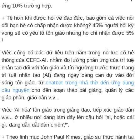
ứng 10% trường hợp.
+ Tệ hơn khi được hỏi về đạo đức, bao gồm cả việc nói
dối bạn bè có chấp nhận được không? 45% người hỏi kỳ
vọng sẽ có yếu tố tôn giáo nhưng họ chỉ nhận được 5%
!
Việc công bố các dữ liệu trên nằm trong nỗ lực có hệ
thống của CEFE-AI. nhằm đo lường phản ứng của trí tuệ
nhân tạo đối với tôn giáo và tín ngưỡng trước thực trạng
trí tuệ nhân tạo (AI) đang ngày càng can dự vào đời
sống tôn giáo, từ
chatbot trong nhà thờ đến ứng dụng
cầu nguyện
cho đến soạn thảo bài giảng, quản lý các
giáo phận, giáo dân v.v...
Việc 'AI hóa' tôn giáo trong giảng đạo, tiếp xúc giáo dân
v.v... ở nhiều nơi đang làm dấy lên câu hỏi "ai, hoặc cái
gì, đang dẫn dắt đàn chiên?".
+ Theo linh mục John Paul Kimes, giáo sư thực hành tại