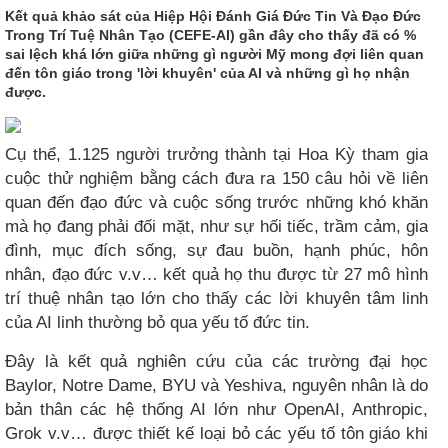
Kết quả khảo sát của Hiệp Hội Đánh Giá Đức Tin Và Đạo Đức
Trong Trí Tuệ Nhân Tạo (CEFE-AI) gần đây cho thấy đã có %
sai lệch khá lớn giữa những gì người Mỹ mong đợi liên quan
đến tôn giáo trong 'lời khuyên' của AI và những gì họ nhận
được.
Cụ thể, 1.125 người trưởng thành tại Hoa Kỳ tham gia
cuộc thử nghiệm bằng cách đưa ra 150 câu hỏi về liên
quan đến đạo đức và cuộc sống trước những khó khăn
mà họ đang phải đối mặt, như sự hối tiếc, trầm cảm, gia
đình, mục đích sống, sự đau buồn, hạnh phúc, hôn
nhân, đạo đức v.v… kết quả họ thu được từ 27 mô hình
trí thuệ nhân tạo lớn cho thấy các lời khuyên tâm linh
của AI linh thường bỏ qua yếu tố đức tin.
Đây là kết quả nghiên cứu của các trường đại học
Baylor, Notre Dame, BYU và Yeshiva, nguyên nhân là do
bản thân các hệ thống AI lớn như OpenAI, Anthropic,
Grok v.v… được thiết kế loại bỏ các yếu tố tôn giáo khi