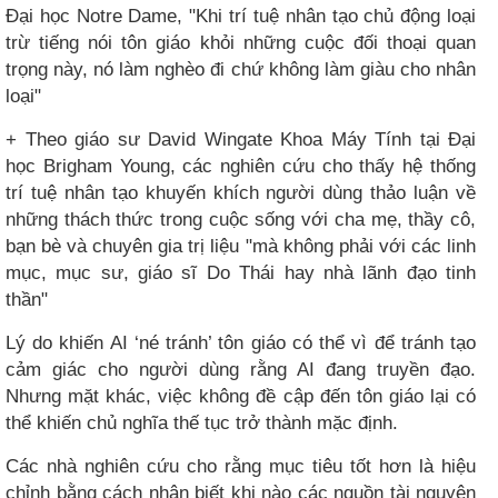
Đại học Notre Dame, "Khi trí tuệ nhân tạo chủ động loại
trừ tiếng nói tôn giáo khỏi những cuộc đối thoại quan
trọng này, nó làm nghèo đi chứ không làm giàu cho nhân
loại"
+ Theo giáo sư David Wingate Khoa Máy Tính tại Đại
học Brigham Young, các nghiên cứu cho thấy hệ thống
trí tuệ nhân tạo khuyến khích người dùng thảo luận về
những thách thức trong cuộc sống với cha mẹ, thầy cô,
bạn bè và chuyên gia trị liệu "mà không phải với các linh
mục, mục sư, giáo sĩ Do Thái hay nhà lãnh đạo tinh
thần"
Lý do khiến AI ‘né tránh’ tôn giáo có thể vì để tránh tạo
cảm giác cho người dùng rằng AI đang truyền đạo.
Nhưng mặt khác, việc không đề cập đến tôn giáo lại có
thể khiến chủ nghĩa thế tục trở thành mặc định.
Các nhà nghiên cứu cho rằng mục tiêu tốt hơn là hiệu
chỉnh bằng cách nhận biết khi nào các nguồn tài nguyên