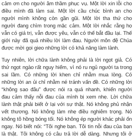
cảm ơn cho người âm thầm phục vụ. Một lời xin lỗi cho
điều mình đã làm sai. Một lời cầu chúc bình an cho
người mình không còn gần gũi. Một lời tha thứ cho
người đang chìm trong mặc cảm. Một lời nhắc rằng họ
vẫn có giá trị, vẫn được yêu, vẫn có thể bắt đầu lại. Thế
giới này đã quá nhiều lời làm đau. Người môn đệ Chúa
được mời gọi gieo những lời có khả năng làm lành.
Tuy nhiên, lời chữa lành không phải là lời ngọt giả. Có
thứ ngọt ngào rất nguy hiểm, vì nó ru ngủ người ta trong
sai lầm. Có những lời khen chỉ nhằm mua lòng. Có
những lời an ủi chỉ nhằm né tránh vấn đề. Có những lời
“không sao đâu” được nói ra quá nhanh, khiến người
đau cảm thấy nỗi đau của mình bị xem nhẹ. Lời chữa
lành thật phải biết ở lại với sự thật. Nó không phủ nhận
vết thương. Nó không làm nhẹ điều nghiêm trọng. Nó
không tô hồng bóng tối. Nó không ép người khác phải ổn
ngay. Nó biết nói: “Tôi nghe bạn. Tôi tin nỗi đau của bạn
là thật. Tôi không có câu trả lời dễ dàng. Nhưng tôi ở