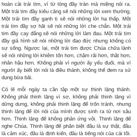
hoán cải trái tim, vì từ lòng đầy tràn mà miệng nói ra.
Một trái tim đầy kiêu căng sẽ nói những lời xem thường.
Một trái tim đầy ganh tị sẽ nói những lời hạ thấp. Một
trái tim đầy sợ hãi sẽ nói những lời che chắn. Một trái
tim đầy cay đắng sẽ nói những lời làm đau. Một trái tim
đầy giả hình sẽ nói những lời đạo đức nhưng không có
sự sống. Ngược lại, một trái tim được Chúa chữa lành
sẽ nói những lời khiêm tốn hơn, chậm rãi hơn, thật hơn,
nhân hậu hơn. Không phải vì người ấy yếu đuối, mà vì
người ấy biết lời nói là điều thánh, không thể đem ra sử
dụng bừa bãi.
Có lẽ mỗi ngày ta cần tập một sự thinh lặng thánh.
Không phải thinh lặng vì sợ, không phải thinh lặng vì
dửng dưng, không phải thinh lặng để trốn tránh, nhưng
thinh lặng để lời nói của mình được sinh ra từ nơi sâu
hơn. Thinh lặng để không phản ứng vội. Thinh lặng để
nghe Chúa. Thinh lặng để phân biệt đâu là sự thật, đâu
là cảm xúc, đâu là định kiến, đâu là tiếng nói của cái tôi.