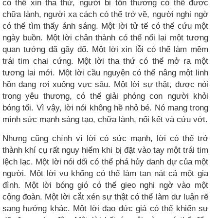
có thể xin tha thứ, người bị tổn thương có thể được
chữa lành, người xa cách có thể trở về, người nghi ngờ
có thể tìm thấy ánh sáng. Một lời tử tế có thể cứu một
ngày buồn. Một lời chân thành có thể nối lại một tương
quan tưởng đã gãy đổ. Một lời xin lỗi có thể làm mềm
trái tim chai cứng. Một lời tha thứ có thể mở ra một
tương lai mới. Một lời cầu nguyện có thể nâng một linh
hồn đang rơi xuống vực sâu. Một lời sự thật, được nói
trong yêu thương, có thể giải phóng con người khỏi
bóng tối. Vì vậy, lời nói không hề nhỏ bé. Nó mang trong
mình sức mạnh sáng tạo, chữa lành, nối kết và cứu vớt.
Nhưng cũng chính vì lời có sức mạnh, lời có thể trở
thành khí cụ rất nguy hiểm khi bị đặt vào tay một trái tim
lệch lạc. Một lời nói dối có thể phá hủy danh dự của một
người. Một lời vu khống có thể làm tan nát cả một gia
đình. Một lời bóng gió có thể gieo nghi ngờ vào một
cộng đoàn. Một lời cắt xén sự thật có thể làm dư luận rẽ
sang hướng khác. Một lời đạo đức giả có thể khiến sự