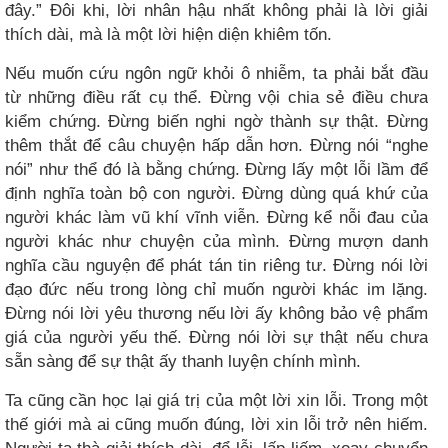
đây.” Đôi khi, lời nhân hậu nhất không phải là lời giải
thích dài, mà là một lời hiện diện khiêm tốn.
Nếu muốn cứu ngôn ngữ khỏi ô nhiễm, ta phải bắt đầu
từ những điều rất cụ thể. Đừng vội chia sẻ điều chưa
kiểm chứng. Đừng biến nghi ngờ thành sự thật. Đừng
thêm thắt để câu chuyện hấp dẫn hơn. Đừng nói “nghe
nói” như thể đó là bằng chứng. Đừng lấy một lỗi lầm để
định nghĩa toàn bộ con người. Đừng dùng quá khứ của
người khác làm vũ khí vĩnh viễn. Đừng kể nỗi đau của
người khác như chuyện của mình. Đừng mượn danh
nghĩa cầu nguyện để phát tán tin riêng tư. Đừng nói lời
đạo đức nếu trong lòng chỉ muốn người khác im lặng.
Đừng nói lời yêu thương nếu lời ấy không bảo vệ phẩm
giá của người yếu thế. Đừng nói lời sự thật nếu chưa
sẵn sàng để sự thật ấy thanh luyện chính mình.
Ta cũng cần học lại giá trị của một lời xin lỗi. Trong một
thế giới mà ai cũng muốn đúng, lời xin lỗi trở nên hiếm.