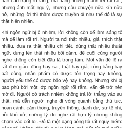
bản cáo trạng rõ ràng, mà bằng những mảnh lời rải rác,
những ánh mắt ngụ ý, những câu chuyện nửa kín nửa
hở, những lời thì thầm được truyền đi như thể đó là sự
thật hiển nhiên.
Khi ngôn ngữ bị ô nhiễm, lời không còn để làm sáng tỏ
mà để làm rối trí. Người ta nói thật nhiều, giải thích thật
nhiều, đưa ra thật nhiều chi tiết, dùng thật nhiều thuật
ngữ, dựng lên thật nhiều bối cảnh, để cuối cùng người
nghe không còn biết đâu là trọng tâm. Một vấn đề lẽ ra
rất đơn giản: đúng hay sai, thật hay giả, công bằng hay
bất công, nhân phẩm có được tôn trọng hay không,
người yếu thế có được bảo vệ hay không. Nhưng khi bị
bao phủ bởi một lớp ngôn ngữ rối rắm, vấn đề trở nên
mờ đi. Người có trách nhiệm không trả lời thẳng vào sự
thật, mà dẫn người nghe đi vòng quanh bằng thủ tục,
hoàn cảnh, cảm thông, truyền thống, danh dự, sự tế nhị,
nỗi khó xử, những lý do nghe rất hợp lý nhưng không
chạm vào cốt lõi. Đó là một dạng bóng tối rất nguy hiểm: