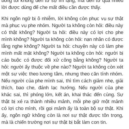
bóng tối không đến từ sự im lặng, mà đến từ quá nhiều
lời được dùng để che mất điều cần được thấy.
Khi ngôn ngữ bị ô nhiễm, lời không còn phục vụ sự thật
mà phục vụ phe nhóm. Người ta không còn hỏi: điều này
có thật không? Người ta hỏi: điều này có lợi cho phe
mình không? Người ta không còn hỏi: nạn nhân có được
lắng nghe không? Người ta hỏi: chuyện này có làm phe
mình mất mặt không? Người ta không còn hỏi: người bị
cáo buộc có được đối xử công bằng không? Người ta
hỏi: người ấy thuộc về phe nào? Người ta không còn xét
một sự việc theo lương tâm, nhưng theo căn tính nhóm.
Nếu người của phe mình sai, thì tìm cách giảm nhẹ, giải
thích, bao che, đánh lạc hướng. Nếu người của phe
khác sai, thì phóng lớn, kết án, khai thác đến cùng. Sự
thật bị xé ra thành nhiều mảnh, mỗi phe giữ một mảnh
có lợi cho mình, rồi gọi mảnh ấy là toàn bộ sự thật. Khi
ấy, ngôn ngữ không còn là nơi sự thật được tôn trọng,
mà là chiến trường nơi sự thật bị bắt làm con tin.