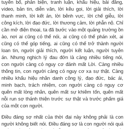
tuyên bố, phản biện, tranh luận, khẩu hiệu, bài đăng,
video, bản tin, diễn văn, lời kêu gọi, lời giải thích, lời
thanh minh, lời kết án, lời bênh vực, lời chế giễu, lời
công kích, lời đạo đức, lời thương cảm, lời phẫn nộ. Chỉ
cần mở điện thoại, ta đã bước vào một quảng trường ồn
ào, nơi ai cũng có thể nói, ai cũng có thể phán xét, ai
cũng có thể góp tiếng, ai cũng có thể trở thành người
loan tin, người giải thích, người kết luận, người tuyên
án. Nhưng nghịch lý đau đớn là càng nhiều tiếng nói,
con người càng có nguy cơ đánh mất Lời. Càng nhiều
thông tin, con người càng có nguy cơ xa sự thật. Càng
nhiều khẩu hiệu nhân danh công lý, đạo đức, bác ái,
minh bạch, trách nhiệm, con người càng có nguy cơ
quên mất lòng nhân, quên mất sự khiêm tốn, quên mất
nỗi run sợ thánh thiện trước sự thật và trước phẩm giá
của một con người.
Điều đáng sợ nhất của thời đại này không phải là con
người không biết nói. Điều đáng sợ là con người nói quá