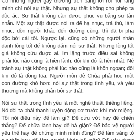
Có những người gây thương tích bằng lời rồi nói rằng
mình chỉ nói sự thật. Nhưng sự thật không cho phép ta
độc ác. Sự thật không cần được phục vụ bằng sự tàn
nhẫn. Một sự thật được nói ra để hạ nhục, trả thù, làm
nhục, dồn người khác đến đường cùng, thì đã bị pha
độc bởi cái tôi. Ngược lại, cũng có những người nhân
danh lòng tốt để không dám nói sự thật. Nhưng lòng tốt
giả không cứu được ai. Im lặng trước điều sai không
phải lúc nào cũng là hiền lành; đôi khi đó là hèn nhát. Né
tránh sự thật không phải lúc nào cũng là khôn ngoan; đôi
khi đó là đồng lõa. Người môn đệ Chúa phải học một
con đường khó hơn: nói sự thật trong tình yêu, và yêu
thương mà không phản bội sự thật.
Nói sự thật trong tình yêu là một nghệ thuật thiêng liêng.
Nó đòi ta phải thanh luyện động cơ trước khi mở miệng.
Tôi nói điều này để làm gì? Để cứu vớt hay để chiến
thắng? Để chữa lành hay để hả giận? Để bảo vệ người
yếu thế hay để chứng minh mình đúng? Để làm sáng tỏ