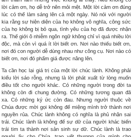
lời cảm ơn, họ dễ trở nên mỏi mệt. Một lời cảm ơn đúng
lúc có thể làm sáng lên cả một ngày. Nó nói với người
kia rằng sự hiện diện của họ không vô nghĩa, công sức
của họ không bị bỏ qua, tình yêu của họ đã được nhận
ra. Thế giới ô nhiễm ngôn ngữ không chỉ vì quá nhiều lời
độc, mà còn vì quá ít lời biết ơn. Nơi nào thiếu biết ơn,
nơi đó con người dễ dùng nhau như công cụ. Nơi nào có
biết ơn, nơi đó phẩm giá được nâng lên.
Ta cần học lại giá trị của một lời chúc lành. Không phải
kiểu lời sáo rỗng, nhưng là lời phát xuất từ lòng muốn
điều tốt cho người khác. Có những người trong đời ta
không còn đi chung đường. Có những tương quan đã
xa. Có những ký ức còn đau. Nhưng người thuộc về
Chúa được mời gọi không để miệng mình trở thành nơi
nguyền rủa. Chúc lành không có nghĩa là phủ nhận sai
trái. Chúc lành là không để sự dữ của người khác biến
trái tim ta thành nơi sản sinh sự dữ. Chúc lành là trao
người ấy cho Chúa, trao vết thương của mình cho