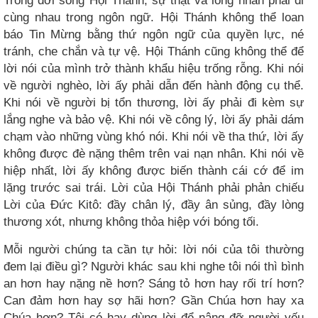
Trong đời sống Hội Thánh, sự thật và lòng nhân phải đi
cùng nhau trong ngôn ngữ. Hội Thánh không thể loan
báo Tin Mừng bằng thứ ngôn ngữ của quyền lực, né
tránh, che chắn và tự vệ. Hội Thánh cũng không thể để
lời nói của mình trở thành khẩu hiệu trống rỗng. Khi nói
về người nghèo, lời ấy phải dẫn đến hành động cụ thể.
Khi nói về người bị tổn thương, lời ấy phải đi kèm sự
lắng nghe và bảo vệ. Khi nói về công lý, lời ấy phải dám
chạm vào những vùng khó nói. Khi nói về tha thứ, lời ấy
không được đè nặng thêm trên vai nạn nhân. Khi nói về
hiệp nhất, lời ấy không được biến thành cái cớ để im
lặng trước sai trái. Lời của Hội Thánh phải phản chiếu
Lời của Đức Kitô: đầy chân lý, đầy ân sủng, đầy lòng
thương xót, nhưng không thỏa hiệp với bóng tối.
Mỗi người chúng ta cần tự hỏi: lời nói của tôi thường
đem lại điều gì? Người khác sau khi nghe tôi nói thì bình
an hơn hay nặng nề hơn? Sáng tỏ hơn hay rối trí hơn?
Can đảm hơn hay sợ hãi hơn? Gần Chúa hơn hay xa
Chúa hơn? Tôi có hay dùng lời để nâng đỡ người yếu