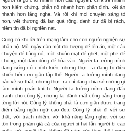
Người ta gõ chữ nhanh hơn cầu nguyện, chia sẻ nhanh
hơn kiểm chứng, phẫn nộ nhanh hơn phân định, kết án
nhanh hơn lắng nghe. Và rồi khi mọi chuyện sáng tỏ
hơn, vết thương đã lan quá rộng, danh dự đã bị rách,
niềm tin đã bị nghiền nát.
Cũng có khi lời trên mạng làm cho con người nghiện sự
phẫn nộ. Mỗi ngày cần một đối tượng để lên án, một câu
chuyện để bùng nổ, một khuôn mặt để ghét, một phe để
chống, một đám đông để hòa vào. Người ta tưởng mình
đang sống có chính kiến, nhưng thực ra đang bị điều
khiển bởi cơn giận tập thể. Người ta tưởng mình đang
bảo vệ sự thật, nhưng thực ra chỉ đang chia sẻ những gì
làm mình phấn khích. Người ta tưởng mình đang đấu
tranh cho công lý, nhưng lại đánh mất công bằng trong
từng lời nói. Công lý không phải là cơn giận được trang
điểm bằng ngôn ngữ cao đẹp. Công lý phải đi với sự
thật, với trách nhiệm, với khả năng lắng nghe, với sự
tôn trọng phẩm giá cả của người bị hại lẫn người bị cáo
buộc, với quyết tâm không để cảm xúc thay thế lương