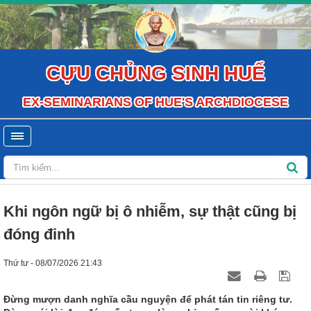
CỰU CHỦNG SINH HUẾ
EX-SEMINARIANS OF HUE'S ARCHDIOCESE
Khi ngôn ngữ bị ô nhiễm, sự thật cũng bị
đóng đinh
Thứ tư - 08/07/2026 21:43
Đừng mượn danh nghĩa cầu nguyện để phát tán tin riêng tư.