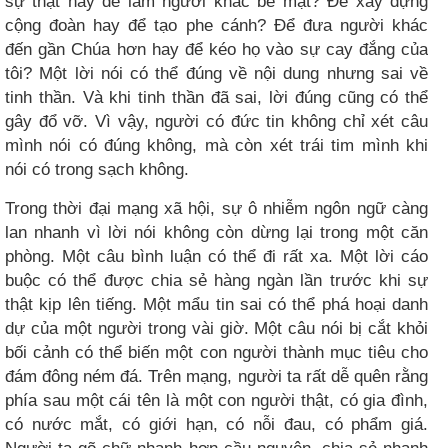
sự thật hay để làm người khác bẽ mặt? Để xây dựng
cộng đoàn hay để tạo phe cánh? Để đưa người khác
đến gần Chúa hơn hay để kéo họ vào sự cay đắng của
tôi? Một lời nói có thể đúng về nội dung nhưng sai về
tinh thần. Và khi tinh thần đã sai, lời đúng cũng có thể
gây đổ vỡ. Vì vậy, người có đức tin không chỉ xét câu
mình nói có đúng không, mà còn xét trái tim mình khi
nói có trong sạch không.
Trong thời đại mạng xã hội, sự ô nhiễm ngôn ngữ càng
lan nhanh vì lời nói không còn dừng lại trong một căn
phòng. Một câu bình luận có thể đi rất xa. Một lời cáo
buộc có thể được chia sẻ hàng ngàn lần trước khi sự
thật kịp lên tiếng. Một mẩu tin sai có thể phá hoại danh
dự của một người trong vài giờ. Một câu nói bị cắt khỏi
bối cảnh có thể biến một con người thành mục tiêu cho
đám đông ném đá. Trên mạng, người ta rất dễ quên rằng
phía sau một cái tên là một con người thật, có gia đình,
có nước mắt, có giới hạn, có nỗi đau, có phẩm giá.