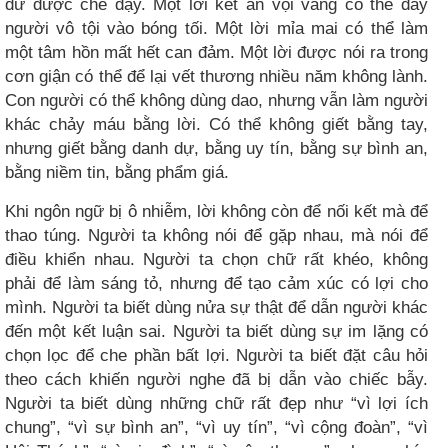
dữ được che đậy. Một lời kết án vội vàng có thể đẩy
người vô tội vào bóng tối. Một lời mỉa mai có thể làm
một tâm hồn mất hết can đảm. Một lời được nói ra trong
cơn giận có thể để lại vết thương nhiều năm không lành.
Con người có thể không dùng dao, nhưng vẫn làm người
khác chảy máu bằng lời. Có thể không giết bằng tay,
nhưng giết bằng danh dự, bằng uy tín, bằng sự bình an,
bằng niềm tin, bằng phẩm giá.
Khi ngôn ngữ bị ô nhiễm, lời không còn để nối kết mà để
thao túng. Người ta không nói để gặp nhau, mà nói để
điều khiển nhau. Người ta chọn chữ rất khéo, không
phải để làm sáng tỏ, nhưng để tạo cảm xúc có lợi cho
mình. Người ta biết dùng nửa sự thật để dẫn người khác
đến một kết luận sai. Người ta biết dùng sự im lặng có
chọn lọc để che phần bất lợi. Người ta biết đặt câu hỏi
theo cách khiến người nghe đã bị dẫn vào chiếc bẫy.
Người ta biết dùng những chữ rất đẹp như “vì lợi ích
chung”, “vì sự bình an”, “vì uy tín”, “vì cộng đoàn”, “vì