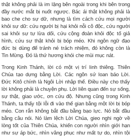
thật không phải là im lặng bên ngoài trong khi bên trong
đầy nước mắt bị nuốt ngược. Bác ái thật không phải là
bao che cho sự dữ, nhưng là tìm cách cứu mọi người
khỏi sự dữ: cứu người bị hại khỏi nỗi cô độc, cứu người
sai khỏi sự tự lừa dối, cứu cộng đoàn khỏi độc tố giả
hình, cứu sự thật khỏi bị bóp méo. Khi ngôn ngữ đạo
đức bị dùng để tránh né trách nhiệm, đó không còn là
Tin Mừng. Đó là thứ hương khói che mùi mục nát.
Trong Kinh Thánh, lời có một vị trí linh thiêng. Thiên
Chúa tạo dựng bằng Lời. Các ngôn sứ loan báo Lời.
Đức Kitô chính là Ngôi Lời nhập thể. Điều này cho thấy
lời không phải là chuyện phụ. Lời liên quan đến sự sống,
sự thật, giao ước, ơn cứu độ. Nhưng cũng trong Kinh
Thánh, ta thấy tội lỗi đi vào thế gian bằng một lời bị bóp
méo. Con rắn không bắt đầu bằng bạo lực. Nó bắt đầu
bằng câu nói. Nó làm lệch Lời Chúa, gieo nghi ngờ về
lòng tốt của Thiên Chúa, khiến con người nhìn giới hạn
như sự áp bức, nhìn vâng phục như mất tự do, nhìn tội