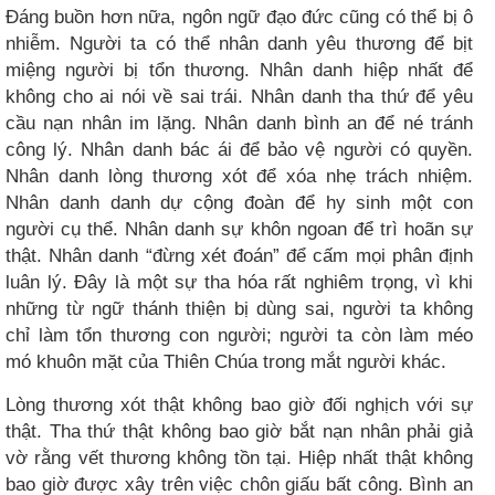
Đáng buồn hơn nữa, ngôn ngữ đạo đức cũng có thể bị ô
nhiễm. Người ta có thể nhân danh yêu thương để bịt
miệng người bị tổn thương. Nhân danh hiệp nhất để
không cho ai nói về sai trái. Nhân danh tha thứ để yêu
cầu nạn nhân im lặng. Nhân danh bình an để né tránh
công lý. Nhân danh bác ái để bảo vệ người có quyền.
Nhân danh lòng thương xót để xóa nhẹ trách nhiệm.
Nhân danh danh dự cộng đoàn để hy sinh một con
người cụ thể. Nhân danh sự khôn ngoan để trì hoãn sự
thật. Nhân danh “đừng xét đoán” để cấm mọi phân định
luân lý. Đây là một sự tha hóa rất nghiêm trọng, vì khi
những từ ngữ thánh thiện bị dùng sai, người ta không
chỉ làm tổn thương con người; người ta còn làm méo
mó khuôn mặt của Thiên Chúa trong mắt người khác.
Lòng thương xót thật không bao giờ đối nghịch với sự
thật. Tha thứ thật không bao giờ bắt nạn nhân phải giả
vờ rằng vết thương không tồn tại. Hiệp nhất thật không
bao giờ được xây trên việc chôn giấu bất công. Bình an