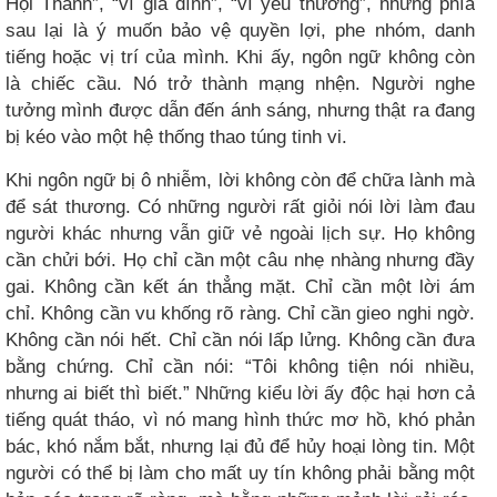
Hội Thánh”, “vì gia đình”, “vì yêu thương”, nhưng phía
sau lại là ý muốn bảo vệ quyền lợi, phe nhóm, danh
tiếng hoặc vị trí của mình. Khi ấy, ngôn ngữ không còn
là chiếc cầu. Nó trở thành mạng nhện. Người nghe
tưởng mình được dẫn đến ánh sáng, nhưng thật ra đang
bị kéo vào một hệ thống thao túng tinh vi.
Khi ngôn ngữ bị ô nhiễm, lời không còn để chữa lành mà
để sát thương. Có những người rất giỏi nói lời làm đau
người khác nhưng vẫn giữ vẻ ngoài lịch sự. Họ không
cần chửi bới. Họ chỉ cần một câu nhẹ nhàng nhưng đầy
gai. Không cần kết án thẳng mặt. Chỉ cần một lời ám
chỉ. Không cần vu khống rõ ràng. Chỉ cần gieo nghi ngờ.
Không cần nói hết. Chỉ cần nói lấp lửng. Không cần đưa
bằng chứng. Chỉ cần nói: “Tôi không tiện nói nhiều,
nhưng ai biết thì biết.” Những kiểu lời ấy độc hại hơn cả
tiếng quát tháo, vì nó mang hình thức mơ hồ, khó phản
bác, khó nắm bắt, nhưng lại đủ để hủy hoại lòng tin. Một
người có thể bị làm cho mất uy tín không phải bằng một