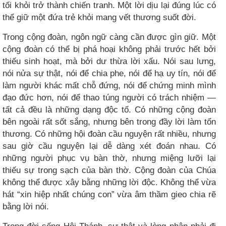
tối khỏi trở thành chiến tranh. Một lời dịu lại đúng lúc có
thể giữ một đứa trẻ khỏi mang vết thương suốt đời.
Trong cộng đoàn, ngôn ngữ càng cần được gìn giữ. Một
cộng đoàn có thể bị phá hoại không phải trước hết bởi
thiếu sinh hoạt, mà bởi dư thừa lời xấu. Nói sau lưng,
nói nửa sự thật, nói để chia phe, nói để hạ uy tín, nói để
làm người khác mất chỗ đứng, nói để chứng minh mình
đạo đức hơn, nói để thao túng người có trách nhiệm —
tất cả đều là những dạng độc tố. Có những cộng đoàn
bên ngoài rất sốt sắng, nhưng bên trong đầy lời làm tổn
thương. Có những hội đoàn cầu nguyện rất nhiều, nhưng
sau giờ cầu nguyện lại dễ dàng xét đoán nhau. Có
những người phục vụ bàn thờ, nhưng miệng lưỡi lại
thiếu sự trong sạch của bàn thờ. Cộng đoàn của Chúa
không thể được xây bằng những lời độc. Không thể vừa
hát “xin hiệp nhất chúng con” vừa âm thầm gieo chia rẽ
bằng lời nói.