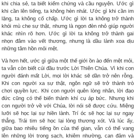
khi chia sẻ, ta biết kiểm chứng và cầu nguyện. Ước gì
khi cần lên tiếng, ta không hèn nhát. Ước gì khi cần im
lặng, ta không cố chấp. Ước gì lời ta không trở thành
khói mù che sự thật, nhưng là ngọn đèn nhỏ giúp người
khác nhìn rõ hơn. Ước gì lời ta không trở thành gai
nhọn đâm vào vết thương, nhưng là dầu lành xoa dịu
những tâm hồn mỏi mệt.
Và hơn hết, ước gì giữa một thế giới ồn ào đến mệt mỏi,
ta vẫn còn biết cúi đầu trước Lời Thiên Chúa. Vì khi con
người đánh mất Lời, mọi lời khác sẽ dần trở nên rỗng.
Khi con người xa sự thật, ngôn ngữ sẽ trở thành trò
chơi quyền lực. Khi con người quên lòng nhân, lời đạo
đức cũng có thể biến thành khí cụ áp bức. Nhưng khi
con người trở về với Chúa, lời nói sẽ được cứu. Miệng
lưỡi sẽ học lại sự hiền lành. Trí óc sẽ học lại sự ngay
thẳng. Trái tim sẽ học lại lòng thương xót. Và lúc ấy,
giữa bao nhiêu tiếng ồn của thế gian, vẫn có thể vang
lên những lời trong sạch, khiêm nhường, can đảm và