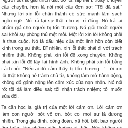
Người ta thà giải thích dài, đổ lỗi, lấp liếm, xoay chuyển
câu chuyện, hơn là nói một câu đơn sơ: “Tôi đã sai.”
Nhưng lời xin lỗi chân thành có sức mạnh làm sạch
ngôn ngữ. Nó trả lại sự thật cho vị trí đúng. Nó trả lại
phẩm giá cho người bị tổn thương. Nó giải thoát người
sai khỏi sự phòng thủ mệt mỏi. Một lời xin lỗi không phải
là thua cuộc. Nó là dấu hiệu của một linh hồn còn biết
kính trọng sự thật. Dĩ nhiên, xin lỗi thật phải đi với trách
nhiệm thật. Không phải xin lỗi để xong chuyện. Không
phải xin lỗi để lấy lại hình ảnh. Không phải xin lỗi bằng
cách nói: “Nếu ai đó cảm thấy bị tổn thương…” Lời xin
lỗi thật không né tránh chủ từ, không làm mờ hành động,
không đổ gánh nặng lên cảm xúc của nạn nhân. Nó nói
rõ: tôi đã làm điều sai; tôi nhận trách nhiệm; tôi muốn
sửa đổi.
Ta cần học lại giá trị của một lời cảm ơn. Lời cảm ơn
làm con người bớt vô ơn, bớt coi mọi sự là đương
nhiên. Trong gia đình, cộng đoàn, xã hội, biết bao người
âm thầm làm những việc không ai thấy. Nếu không có