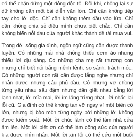
có thể chặn đứng một dòng độc tố. Đôi khi, chống lại sự
dữ không cần một bài diễn văn lớn. Chỉ cần không tiếp
tay cho lời độc. Chỉ cần không thêm dầu vào lửa. Chỉ
cần không chia sẻ điều mình chưa biết chắc. Chỉ cần
không biến nỗi đau của người khác thành đề tài mua vui.
Trong đời sống gia đình, ngôn ngữ cũng cần được thanh
luyện. Có những mái nhà không thiếu cơm áo nhưng
thiếu lời dịu dàng. Có những cha mẹ rất thương con
nhưng chỉ biết nói bằng mệnh lệnh, so sánh, trách móc.
Có những người con rất cần được lắng nghe nhưng chỉ
nhận được những câu phủ đầu. Có những vợ chồng
từng yêu nhau sâu đậm nhưng dần giết nhau bằng lời
lạnh nhạt, lời mỉa mai, lời im lặng trừng phạt, lời nhắc lại
lỗi cũ. Gia đình có thể không tan vỡ ngay vì một biến cố
lớn, nhưng bị bào mòn từng ngày bởi những lời không
được kiểm soát. Một lời chúc lành có thể làm nhà cửa
ấm lên. Một lời biết ơn có thể làm công sức của người
kia được nhìn nhận. Một lời xin lỗi có thể cứu một buổi