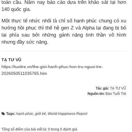
toàn cầu. Năm nay báo cáo dựa trên khảo sát tại hơn
140 quốc gia.
Một thực tế nhức nhối là chỉ số hạnh phúc chung có xu
hướng hồi phục thì thế hệ gen Z và Alpha lại đang bị bỏ
lại phía sau bởi những gánh nặng tinh thần vô hình
nhưng đầy sức nặng.
TẠ TƯ VŨ
https://tuoitre.vn/the-gioi-hanh-phuc-hon-tru-nguoi-tre-
2026050511035765.htm
Tác giả:
TẠ TƯ VŨ
Nguồn tin:
Báo Tuổi Trẻ
Tags:
hạnh phúc
,
giới trẻ
,
World Happiness Report
Tổng số điểm của bài viết là: 0 trong 0 đánh giá