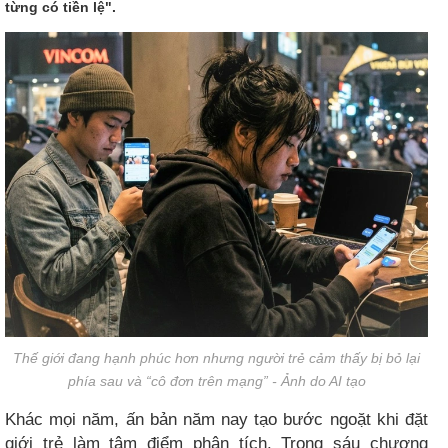
từng có tiền lệ".
Thế giới đang hạnh phúc hơn nhưng người trẻ cảm thấy bị bỏ lại
phía sau và “cô đơn trên mạng” - Ảnh do AI tạo
Khác mọi năm, ấn bản năm nay tạo bước ngoặt khi đặt
giới trẻ làm tâm điểm phân tích. Trong sáu chương