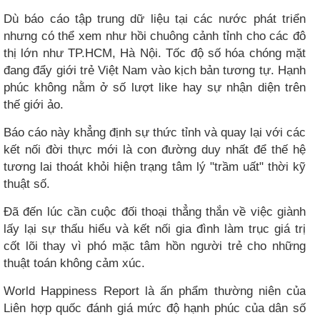
Dù báo cáo tập trung dữ liệu tại các nước phát triển
nhưng có thể xem như hồi chuông cảnh tỉnh cho các đô
thị lớn như TP.HCM, Hà Nội. Tốc độ số hóa chóng mặt
đang đẩy giới trẻ Việt Nam vào kịch bản tương tự. Hạnh
phúc không nằm ở số lượt like hay sự nhận diện trên
thế giới ảo.
Báo cáo này khẳng định sự thức tỉnh và quay lại với các
kết nối đời thực mới là con đường duy nhất để thế hệ
tương lai thoát khỏi hiện trạng tâm lý "trầm uất" thời kỹ
thuật số.
Đã đến lúc cần cuộc đối thoại thẳng thắn về việc giành
lấy lại sự thấu hiểu và kết nối gia đình làm trục giá trị
cốt lõi thay vì phó mặc tâm hồn người trẻ cho những
thuật toán không cảm xúc.
World Happiness Report là ấn phẩm thường niên của
Liên hợp quốc đánh giá mức độ hạnh phúc của dân số