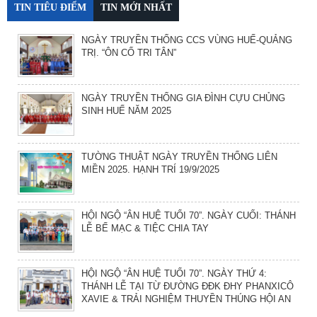
TIN TIÊU ĐIỂM
TIN MỚI NHẤT
NGÀY TRUYỀN THỐNG CCS VÙNG HUẾ-QUẢNG
TRỊ. “ÔN CỐ TRI TÂN”
NGÀY TRUYỀN THỐNG GIA ĐÌNH CỰU CHỦNG
SINH HUẾ NĂM 2025
TƯỜNG THUẬT NGÀY TRUYỀN THỐNG LIÊN
MIỀN 2025. HẠNH TRÍ 19/9/2025
HỘI NGỘ “ÂN HUỆ TUỔI 70”. NGÀY CUỐI: THÁNH
LỄ BẾ MẠC & TIỆC CHIA TAY
HỘI NGỘ “ÂN HUỆ TUỔI 70”. NGÀY THỨ 4:
THÁNH LỄ TẠI TỪ ĐƯỜNG ĐĐK ĐHY PHANXICÔ
XAVIE & TRẢI NGHIỆM THUYỀN THÚNG HỘI AN