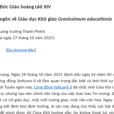
Đức Giáo hoàng Lêô XIV
ngôn về Giáo dục Kitô giáo
Gravissimum educationis
uảng trường Thánh Phêrô
ai ngày 27 tháng 10 năm 2025)
[
Đa phương tiện
]
 vọng. Ngày 28 tháng 10 năm 2025 đánh dấu ngày kỷ niệm 60
ng đồng Vaticano II
về tầm quan trọng đặc biệt và tính thời sự
Với Tuyên ngôn này,
Công đồng Vaticanô II
đã nhắc nhở Giáo hội r
rợ, nhưng tạo nên chính nền tảng của việc loan báo Tin mừng: đ
t cử chỉ giáo dục, một mối tương giao, một nền văn hóa. Ngày 
 bất định khó định hướng, di sản này đang cho thấy sức bật 
 để mình được lời Chúa Kitô hướng dẫn, họ không thoái lui, n