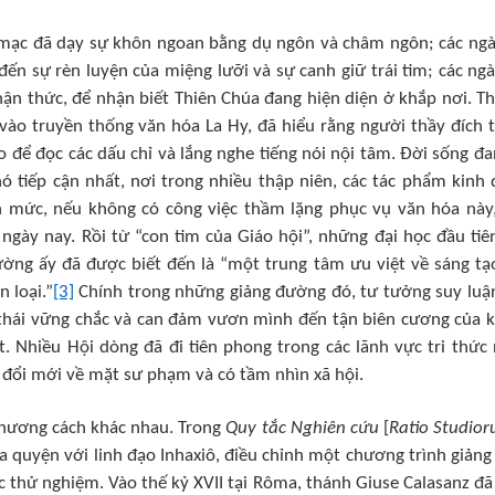
 mạc đã dạy sự khôn ngoan bằng dụ ngôn và châm ngôn; các ngà
đến sự rèn luyện của miệng lưỡi và sự canh giữ trái tim; các ngà
n thức, để nhận biết Thiên Chúa đang hiện diện ở khắp nơi. T
 vào truyền thống văn hóa La Hy, đã hiểu rằng người thầy đích 
o để đọc các dấu chỉ và lắng nghe tiếng nói nội tâm. Đời sống đa
ó tiếp cận nhất, nơi trong nhiều thập niên, các tác phẩm kinh 
ến mức, nếu không có công việc thầm lặng phục vụ văn hóa này,
 ngày nay. Rồi từ “con tim của Giáo hội”, những đại học đầu tiê
rường ấy đã được biết đến là “một trung tâm ưu việt về sáng tạ
n loại.”
[3]
Chính trong những giảng đường đó, tư tưởng suy luậ
thái vững chắc và can đảm vươn mình đến tận biên cương của 
. Nhiều Hội dòng đã đi tiên phong trong các lãnh vực tri thức 
đổi mới về mặt sư phạm và có tầm nhìn xã hội.
phương cách khác nhau. Trong
Quy tắc Nghiên cứu
[
Ratio Studio
 quyện với linh đạo Inhaxiô, điều chỉnh một chương trình giảng
c thử nghiệm. Vào thế kỷ XVII tại Rôma, thánh Giuse Calasanz đ