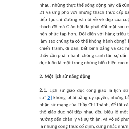
nhau, những thực thể sống động này đã củn
21 và ứng phó với những thách thức cấp bác
tiếp tục chỉ đường và nói về vẻ đẹp của 
thách đố mà Giáo hội đã phải đối mặt sáu 
nên phức tạp hơn. Đối diện với hàng triệu t
làm sao chúng ta có thể không hành động? 
chiến tranh, di dân, bất bình đẳng và các
thấy cần phải nhanh chóng canh tân sự dấn 
dục luôn là một trong những biểu hiện cao nh
2. Một lịch sử năng động
2.1.
Lịch sử giáo dục công giáo là lịch s
sư”
[2]
không phải bằng uy quyền, nhưng bằn
nhận sứ mạng của Thầy Chí Thánh, để tất c
thế giáo dục nối tiếp nhau đều biểu lộ mộ
hướng đến chân lý và sự thiện, và vô số ph
là những công thức cố định, cứng nhắc nhưn