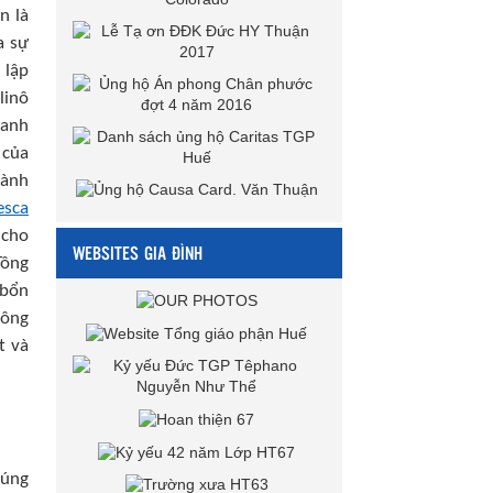
n là
a sự
 lập
linô
hanh
 của
hành
esca
 cho
WEBSITES GIA ĐÌNH
Tông
 bổn
hông
t và
húng