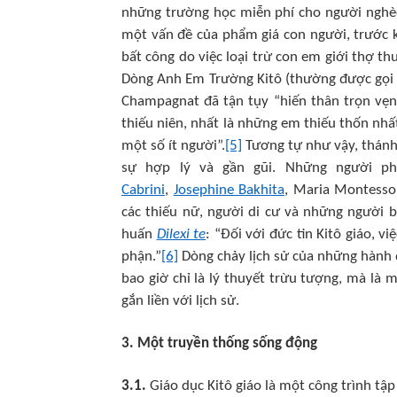
những trường học miễn phí cho người nghèo, 
một vấn đề của phẩm giá con người, trước kh
bất công do việc loại trừ con em giới thợ t
Dòng Anh Em Trường Kitô (thường được gọi là
Champagnat đã tận tụy “hiến thân trọn vẹn
thiếu niên, nhất là những em thiếu thốn nhất
một số ít người”.
[5]
Tương tự như vậy, thánh
sự hợp lý và gần gũi. Những người p
Cabrini
,
Josephine Bakhita
, Maria Montessor
các thiếu nữ, người di cư và những người bị 
huấn
Dilexi te
: “Đối với đức tin Kitô giáo, 
phận.”
[6]
Dòng chảy lịch sử của những hành đ
bao giờ chỉ là lý thuyết trừu tượng, mà là 
gắn liền với lịch sử.
3. Một truyền thống sống động
3.1.
Giáo dục Kitô giáo là một công trình tậ