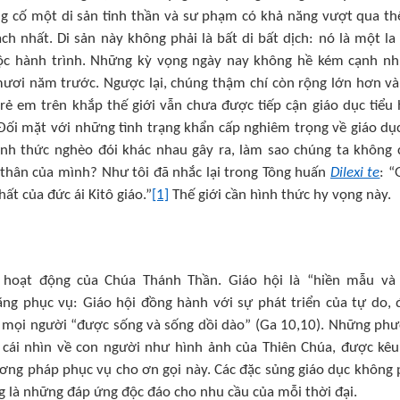
g cố một di sản tinh thần và sư phạm có khả năng vượt qua th
h nhất. Di sản này không phải là bất di bất dịch: nó là một la
cuộc hành trình. Những kỳ vọng ngày nay không hề kém cạnh n
mươi năm trước. Ngược lại, chúng thậm chí còn rộng lớn hơn và
rẻ em trên khắp thế giới vẫn chưa được tiếp cận giáo dục tiểu 
Đối mặt với những tình trạng khẩn cấp nghiêm trọng về giáo dụ
 hình thức nghèo đói khác nhau gây ra, làm sao chúng ta không
thân của mình? Như tôi đã nhắc lại trong Tông huấn
Dilexi te
: “
ất của đức ái Kitô giáo.”
[1]
Thế giới cần hình thức hy vọng này.
ử hoạt động của Chúa Thánh Thần. Giáo hội là “hiền mẫu và
g phục vụ: Giáo hội đồng hành với sự phát triển của tự do,
ả mọi người “được sống và sống dồi dào” (Ga 10,10). Những ph
t cái nhìn về con người như hình ảnh của Thiên Chúa, được kêu
ương pháp phục vụ cho ơn gọi này. Các đặc sủng giáo dục không 
g là những đáp ứng độc đáo cho nhu cầu của mỗi thời đại.