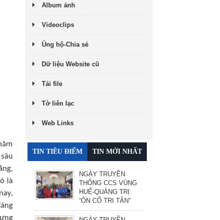
Album ảnh
Videoclips
Ủng hộ-Chia sẻ
Dữ liệu Website cũ
Tải file
Tờ liên lạc
Web Links
 năm
TIN TIÊU ĐIỂM
TIN MỚI NHẤT
 sâu
ằng,
NGÀY TRUYỀN
ó là
THỐNG CCS VÙNG
HUẾ-QUẢNG TRỊ.
nay,
“ÔN CỐ TRI TÂN”
đáng
hưng
NGÀY TRUYỀN