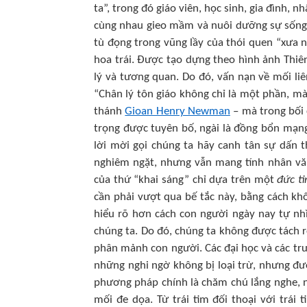
ta”, trong đó giáo viên, học sinh, gia đình, 
cùng nhau gieo mầm và nuôi dưỡng sự sống
tù đọng trong vũng lầy của thói quen “xưa n
hoa trái. Được tạo dựng theo hình ảnh Thiên
lý và tương quan. Do đó, vấn nạn về mối liê
“Chân lý tôn giáo không chỉ là một phần, mà
thánh
Gioan Henry Newman
– mà trong bối
trọng được tuyên bố, ngài là đồng bổn mạng
lời mời gọi chúng ta hãy canh tân sự dấn t
nghiêm ngặt, nhưng vẫn mang tính nhân văn
của thứ “khai sáng” chỉ dựa trên một
đức ti
cần phải vượt qua bế tắc này, bằng cách k
hiểu rõ hơn cách con người ngày nay tự nhì
chúng ta. Do đó, chúng ta không được tách rờ
phân mảnh con người. Các đại học và các trư
những nghi ngờ không bị loại trừ, nhưng đượ
phương pháp chính là chăm chú lắng nghe, n
mối đe dọa. Từ trái tim đối thoại với trái t