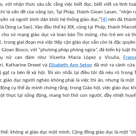
với nhận thức sâu sắc rằng việc biết đọc, biết viết và tính toá
i là vấn đề của năng lực. Tại Pháp, thánh Gioan Lasan, “nhận r
huyền và người bình dân khỏi hệ thống giáo dục,”
[4]
nên đã thành
 Dòng La San). Vào đầu thế kỷ XIX, cũng tại Pháp, thánh Marcel
 cho sứ mạng giáo dục và loan báo Tin mừng, cho trẻ em và t
, trong giai đoạn mà việc tiếp cận giáo dục vẫn còn là đặc quyền
 Gioan Bosco, với “phương pháp phòng ngừa”, đã biến kỷ luật t
hụ nữ can đảm như Vicenta María López y Vicuña,
Franc
i, Katharine Drexel và
Elizabeth Ann Seton
đã mở ra cánh cửa
gạt ra bên lề xã hội. Tôi xin nhắc lại điều tôi đã nêu rõ trong 
việc giáo dục người nghèo không phải là việc thi ân, nhưng là một
ộng cụ thể ấy minh chứng rằng, trong Giáo hội, việc giáo dục k
một thực tại sống động, mang hơi thở con người, đầy nhiệt huyế
p thể: không ai giáo dục một mình. Cộng đồng giáo dục là một “c