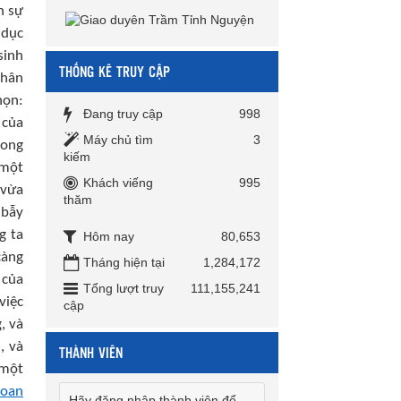
n sự
 dục
sinh
THỐNG KÊ TRUY CẬP
chân
họn:
Đang truy cập
998
 của
Máy chủ tìm
3
long
kiếm
 một
Khách viếng
995
 vừa
thăm
 bẫy
g ta
Hôm nay
80,653
càng
Tháng hiện tại
1,284,172
 của
Tổng lượt truy
111,155,241
việc
cập
, và
, và
THÀNH VIÊN
 một
ioan
Hãy đăng nhập thành viên để