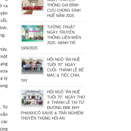
THỐNG GIA ĐÌNH
ở ra
CỰU CHỦNG SINH
uyên
HUẾ NĂM 2025
cỗi,
TƯỜNG THUẬT
inh.
NGÀY TRUYỀN
ng.
THỐNG LIÊN MIỀN
2025. HẠNH TRÍ
19/9/2025
này,
 một
HỘI NGỘ “ÂN HUỆ
dạng
TUỔI 70”. NGÀY
CUỐI: THÁNH LỄ BẾ
 vừa
MẠC & TIỆC CHIA
à lý
TAY
rong
HỘI NGỘ “ÂN HUỆ
TUỔI 70”. NGÀY THỨ
4: THÁNH LỄ TẠI TỪ
. Từ
ĐƯỜNG ĐĐK ĐHY
PHANXICÔ XAVIE & TRẢI NGHIỆM
 vẫn
THUYỀN THÚNG HỘI AN
 các
Cùng