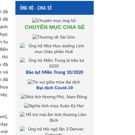
ỦNG HỘ - CHIA SẺ
i đã
i đã
CHUYÊN MỤC CHIA SẺ
hánh
thực
n tu
điển
 thì
n đã
o và
Bão lụt Miền Trung 10/2020
n đã
khoa
Đại dịch Covid-19
này,
rum
],
 dạy
ã mở