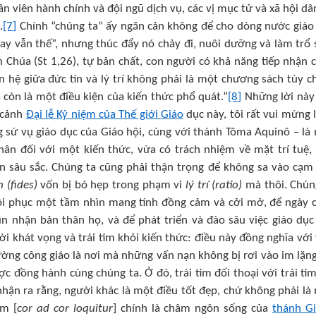
nhân viên hành chính và đội ngũ dịch vụ, các vị mục tử và xã hội dâ
.
[7]
Chính “chúng ta” ấy ngăn cản không để cho dòng nước giáo
ay vẫn thế”, nhưng thúc đẩy nó chảy đi, nuôi dưỡng và làm trổ 
 Chúa (St 1,26), tự bản chất, con người có khả năng tiếp nhận 
n hệ giữa đức tin và lý trí không phải là một chương sách tùy c
 còn là một điều kiện của kiến thức phổ quát.”
[8]
Những lời này
 cảnh
Đại lễ Kỷ niệm của Thế giới Giáo
dục này, tôi rất vui mừng 
 sứ vụ giáo dục của Giáo hội, cùng với thánh Tôma Aquinô – là
hân đối với một kiến thức, vừa có trách nhiệm về mặt trí tuệ,
 sâu sắc. Chúng ta cũng phải thận trọng để không sa vào cạm
n (fides)
vốn bị bó hẹp trong phạm vi
lý trí (ratio)
mà thôi. Chún
hôi phục một tầm nhìn mang tính đồng cảm và cởi mở, để ngày 
n nhận bản thân họ, và để phát triển và đào sâu việc giáo dục
i khát vọng và trái tim khỏi kiến thức: điều này đồng nghĩa với 
ờng công giáo là nơi mà những vấn nạn không bị rơi vào im lặng
c đồng hành cùng chúng ta. Ở đó, trái tim đối thoại với trái tim
hận ra rằng, người khác là một điều tốt đẹp, chứ không phải là
im [
cor ad cor loquitur
] chính là châm ngôn sống của
thánh G