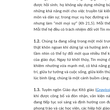
được hồi sinh; họ không xây dựng những bứ
những khả năng mới cho việc truyền tải kiến
môn và dân sự, trong mục vụ học đường và gi
nhưng làm “mới mọi sự” (
Kh
21,5). Mỗi thế
Mỗi thế hệ đều có trách nhiệm đối với Tin 
1.2.
Chúng ta đang sống trong một môi trườn
thật khôn ngoan khi dừng lại và hướng ánh 
tầm nhìn có thể tự đổi mới qua nhiều thế 
của giáo dục. Ngay từ khởi thủy, Tin mừng
khiêm nhường vừa mạnh mẽ, có khả năng giải 
trí, giữa tư tưởng và cuộc sống, giữa kiến th
lúc bình lặng, chúng là một cánh buồm căng
1.3.
Tuyên ngôn Giáo dục Kitô giáo (
Graviss
khi được công bố và đón nhận, văn kiện n
đang tiếp tục soi sáng và định hướng con đ
phong trào và các học viện, các hiệp hội giá