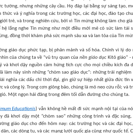
c tường, nhưng những cây cầu. Họ đáp lại bằng sự sáng tạo, m
 thức và ý nghĩa trong các trường học, các đại học, đào tạo ch
ới trẻ, và trong nghiên cứu, bởi vì Tin mừng không làm cho già 
 hệ lắng nghe Tin mừng như một điều mới mẻ có sức làm tái s
mừng, đồng thời khám phá sức mạnh sâu xa và lan tỏa của Tin mừ
g giáo dục phức tạp, bị phân mảnh và số hóa. Chính vì lý do 
nhìn của chúng ta về “vũ trụ quan của
nền giáo dục
Kitô giáo” -
kỷ và khơi dậy nguồn cảm hứng tích cực cho mọi chiều kích đa 
 đã làm nảy sinh những “chòm sao giáo dục”: những trải nghiệm
nghĩa các dấu chỉ thời đại, gìn giữ sự hiệp nhất giữa đức tin v
ức và công lý. Trong cơn giông bão, chúng là mỏ neo cứu rỗi; và t
 gió. Một ngọn hải đăng trong đêm tối dẫn đường cho chúng ta.
imum Educationis
) vẫn không hề mất đi sức mạnh nội tại của nó
ày đã khơi dậy một “chòm sao” những công trình và đặc sủng,
ường giáo dục cho đến hôm nay: các trường học và các đại học,
o dân, các dòng tu, và các mạng lưới quốc gia cũng như quốc tế. 