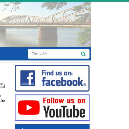
n
của