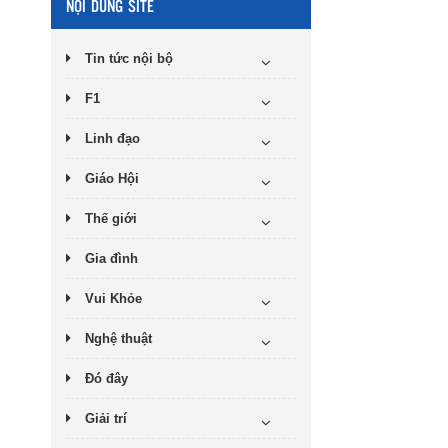
NỘI DUNG SITE
Tin tức nội bộ
F1
Linh đạo
Giáo Hội
Thế giới
Gia đình
Vui Khỏe
Nghệ thuật
Đó đây
Giải trí