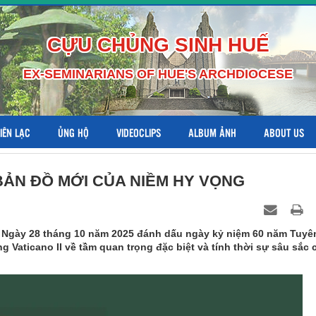
CỰU CHỦNG SINH HUẾ
EX-SEMINARIANS OF HUE'S ARCHDIOCESE
LIÊN LẠC
ỦNG HỘ
VIDEOCLIPS
ALBUM ẢNH
ABOUT US
ẢN ĐỒ MỚI CỦA NIỀM HY VỌNG
 Ngày 28 tháng 10 năm 2025 đánh dấu ngày kỷ niệm 60 năm Tuyê
Vaticano II về tầm quan trọng đặc biệt và tính thời sự sâu sắc 