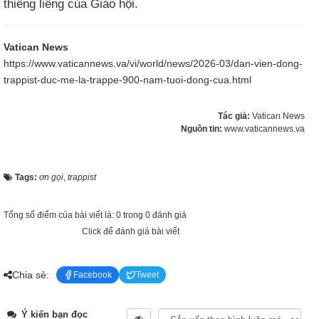
thiêng liêng của Giáo hội.
Vatican News
https://www.vaticannews.va/vi/world/news/2026-03/dan-vien-dong-
trappist-duc-me-la-trappe-900-nam-tuoi-dong-cua.html
Tác giả:
Vatican News
Nguồn tin:
www.vaticannews.va
Tags:
ơn gọi
,
trappist
Tổng số điểm của bài viết là: 0 trong 0 đánh giá
Click để đánh giá bài viết
Chia sẻ:
Facebook
Tweet
Ý kiến bạn đọc