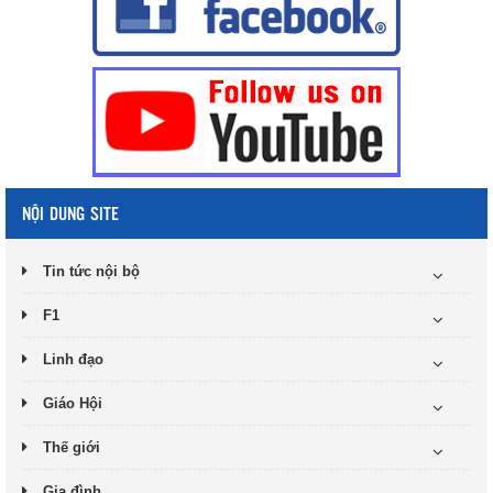
NỘI DUNG SITE
Tin tức nội bộ
F1
Linh đạo
Giáo Hội
Thế giới
Gia đình