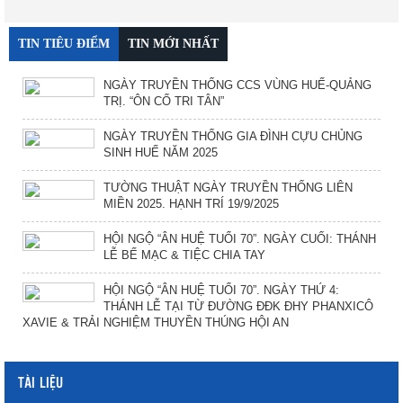
TIN TIÊU ĐIỂM
TIN MỚI NHẤT
NGÀY TRUYỀN THỐNG CCS VÙNG HUẾ-QUẢNG
TRỊ. “ÔN CỐ TRI TÂN”
NGÀY TRUYỀN THỐNG GIA ĐÌNH CỰU CHỦNG
SINH HUẾ NĂM 2025
TƯỜNG THUẬT NGÀY TRUYỀN THỐNG LIÊN
MIỀN 2025. HẠNH TRÍ 19/9/2025
HỘI NGỘ “ÂN HUỆ TUỔI 70”. NGÀY CUỐI: THÁNH
LỄ BẾ MẠC & TIỆC CHIA TAY
HỘI NGỘ “ÂN HUỆ TUỔI 70”. NGÀY THỨ 4:
THÁNH LỄ TẠI TỪ ĐƯỜNG ĐĐK ĐHY PHANXICÔ
XAVIE & TRẢI NGHIỆM THUYỀN THÚNG HỘI AN
TÀI LIỆU