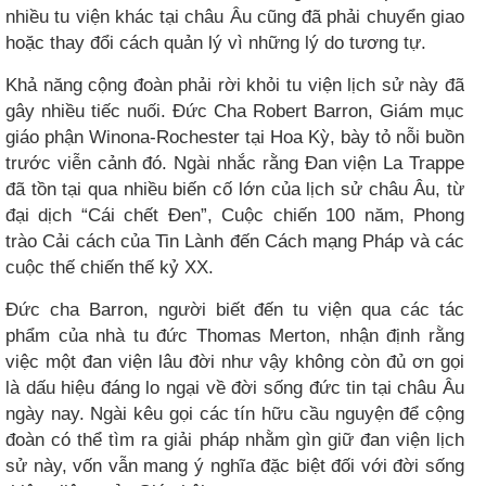
nhiều tu viện khác tại châu Âu cũng đã phải chuyển giao
hoặc thay đổi cách quản lý vì những lý do tương tự.
Khả năng cộng đoàn phải rời khỏi tu viện lịch sử này đã
gây nhiều tiếc nuối. Đức Cha Robert Barron, Giám mục
giáo phận Winona-Rochester tại Hoa Kỳ, bày tỏ nỗi buồn
trước viễn cảnh đó. Ngài nhắc rằng Đan viện La Trappe
đã tồn tại qua nhiều biến cố lớn của lịch sử châu Âu, từ
đại dịch “Cái chết Đen”, Cuộc chiến 100 năm, Phong
trào Cải cách của Tin Lành đến Cách mạng Pháp và các
cuộc thế chiến thế kỷ XX.
Đức cha Barron, người biết đến tu viện qua các tác
phẩm của nhà tu đức Thomas Merton, nhận định rằng
việc một đan viện lâu đời như vậy không còn đủ ơn gọi
là dấu hiệu đáng lo ngại về đời sống đức tin tại châu Âu
ngày nay. Ngài kêu gọi các tín hữu cầu nguyện để cộng
đoàn có thể tìm ra giải pháp nhằm gìn giữ đan viện lịch
sử này, vốn vẫn mang ý nghĩa đặc biệt đối với đời sống