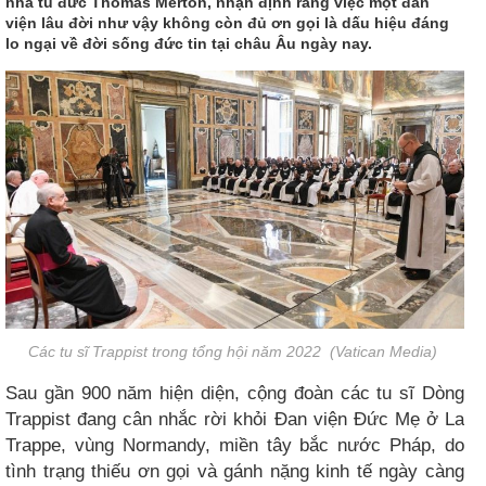
nhà tu đức Thomas Merton, nhận định rằng việc một đan
viện lâu đời như vậy không còn đủ ơn gọi là dấu hiệu đáng
lo ngại về đời sống đức tin tại châu Âu ngày nay.
Các tu sĩ Trappist trong tổng hội năm 2022
(Vatican Media)
Sau gần 900 năm hiện diện, cộng đoàn các tu sĩ Dòng
Trappist đang cân nhắc rời khỏi Đan viện Đức Mẹ ở La
Trappe, vùng Normandy, miền tây bắc nước Pháp, do
tình trạng thiếu ơn gọi và gánh nặng kinh tế ngày càng