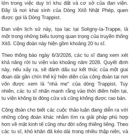
lớn trong việc duy trì khu đất và cơ sở của đan viện.
Đây là nơi khai sinh của Dòng Xitô Nhặt Phép, quen
được gọi là Dòng Trappist.
Đan viện lịch sử này, tọa lạc tại Soligny-la-Trappe, là
một trong những biểu tượng quan trọng của truyền thống
Xitô. Cộng đoàn này hiện gồm khoảng 20 tu sĩ.
Theo thông báo ngày 6/3/2026, các tu sĩ đang xem xét
khả năng rời tu viện vào khoảng năm 2028. Quyết định
này, nếu xảy ra, sẽ đánh dấu sự kết thúc của một giai
đoạn dài gần chín thế kỷ hiện diện của cộng đoàn tại nơi
vốn được xem là “nhà mẹ” của dòng Trappist. Tuy
nhiên, các tu sĩ nhấn mạnh rằng vào thời điểm hiện tại,
tu viện không bị đóng cửa và cũng không được rao bán.
Cộng đoàn cho biết các cuộc thảo luận đang diễn ra với
những cộng đoàn khác nhằm tìm ra giải pháp phù hợp
hơn về mặt kinh tế cũng như đời sống thiêng liêng. Theo
các tu sĩ, khó khăn đã kéo dài trong nhiều thập niên, và