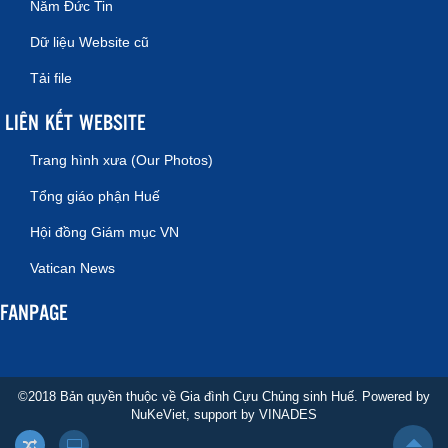
Năm Đức Tin
Dữ liệu Website cũ
Tải file
LIÊN KẾT WEBSITE
Trang hình xưa (Our Photos)
Tổng giáo phận Huế
Hội đồng Giám mục VN
Vatican News
FANPAGE
©2018 Bản quyền thuộc về Gia đình Cựu Chủng sinh Huế. Powered by
NuKeViet
, support by
VINADES