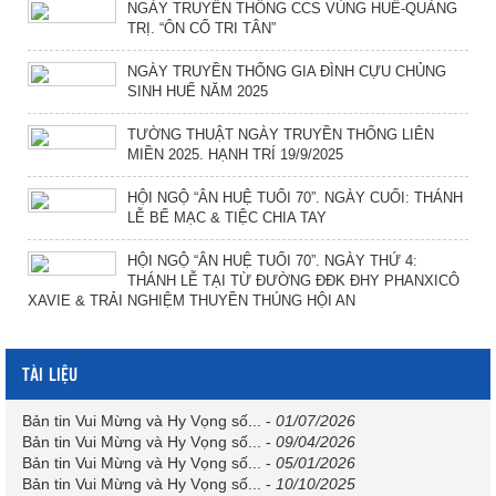
NGÀY TRUYỀN THỐNG CCS VÙNG HUẾ-QUẢNG
TRỊ. “ÔN CỐ TRI TÂN”
NGÀY TRUYỀN THỐNG GIA ĐÌNH CỰU CHỦNG
SINH HUẾ NĂM 2025
TƯỜNG THUẬT NGÀY TRUYỀN THỐNG LIÊN
MIỀN 2025. HẠNH TRÍ 19/9/2025
HỘI NGỘ “ÂN HUỆ TUỔI 70”. NGÀY CUỐI: THÁNH
LỄ BẾ MẠC & TIỆC CHIA TAY
HỘI NGỘ “ÂN HUỆ TUỔI 70”. NGÀY THỨ 4:
THÁNH LỄ TẠI TỪ ĐƯỜNG ĐĐK ĐHY PHANXICÔ
XAVIE & TRẢI NGHIỆM THUYỀN THÚNG HỘI AN
TÀI LIỆU
Bản tin Vui Mừng và Hy Vọng số...
-
01/07/2026
Bản tin Vui Mừng và Hy Vọng số...
-
09/04/2026
Bản tin Vui Mừng và Hy Vọng số...
-
05/01/2026
Bản tin Vui Mừng và Hy Vọng số...
-
10/10/2025