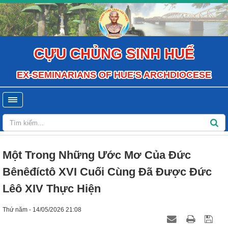
CỰU CHỦNG SINH HUẾ
EX-SEMINARIANS OF HUE'S ARCHDIOCESE
Một Trong Những Ước Mơ Của Đức
Bênêđíctô XVI Cuối Cùng Đã Được Đức
Lêô XIV Thực Hiện
Thứ năm - 14/05/2026 21:08