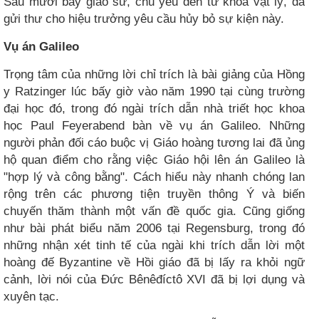
Sáu mươi bảy giáo sư, chủ yếu đến từ khoa vật lý, đã
gửi thư cho hiệu trưởng yêu cầu hủy bỏ sự kiện này.
Vụ án Galileo
Trọng tâm của những lời chỉ trích là bài giảng của Hồng
y Ratzinger lúc bấy giờ vào năm 1990 tại cùng trường
đại học đó, trong đó ngài trích dẫn nhà triết học khoa
học Paul Feyerabend bàn về vụ án Galileo. Những
người phản đối cáo buộc vị Giáo hoàng tương lai đã ủng
hộ quan điểm cho rằng việc Giáo hội lên án Galileo là
"hợp lý và công bằng". Cách hiểu này nhanh chóng lan
rộng trên các phương tiện truyền thông Ý và biến
chuyến thăm thành một vấn đề quốc gia. Cũng giống
như bài phát biểu năm 2006 tại Regensburg, trong đó
những nhận xét tinh tế của ngài khi trích dẫn lời một
hoàng đế Byzantine về Hồi giáo đã bị lấy ra khỏi ngữ
cảnh, lời nói của Đức Bênêđíctô XVI đã bị lợi dụng và
xuyên tạc.