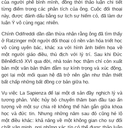
của người phê bình mình, đồng thời thảo luận chi tiết
từng điểm trong các phân tích của ông. Cuộc đối thoại
này, được đánh dấu bằng sự lịch sự hiếm có, đã làm dư
luận Ý vô cùng ngạc nhiên.
Chính Odifreddi dần dần thừa nhận rằng ông đã tìm thấy
ở Ratzinger một người đối thoại có nền văn hóa triết học
vô cùng uyên bác, khác xa với hình ảnh biếm họa về
một người giáo điều, thù địch với lý trí. Sau khi Đức
Bênêđíctô XVI qua đời, nhà toán học thậm chí còn xuất
bản một văn bản thấm đẫm sự kính trọng và xúc động,
gợi lại một mối quan hệ đã trở nên gần như thân thiết
bất chấp những bất đồng cơ bản giữa họ.
Vụ việc La Sapienza để lại một di sản đầy nghịch lý và
tương phản. Việc hủy bỏ chuyến thăm ban đầu tạo ấn
tượng về một sự chia rẽ không thể hàn gắn giữa khoa
học và đức tin. Nhưng những năm sau đó cũng hé lộ
một điều khác: khả năng về một không gian cho sự đối
chất văn minh, nơi những xác tín có thể được thảo luận