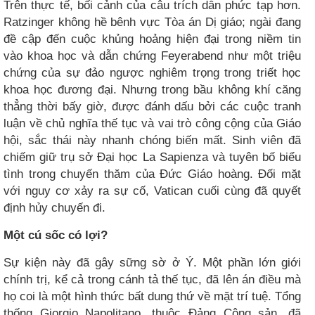
Trên thực tế, bối cảnh của câu trích dẫn phức tạp hơn.
Ratzinger không hề bênh vực Tòa án Dị giáo; ngài đang
đề cập đến cuộc khủng hoảng hiện đại trong niềm tin
vào khoa học và dẫn chứng Feyerabend như một triệu
chứng của sự đảo ngược nghiêm trọng trong triết học
khoa học đương đại. Nhưng trong bầu không khí căng
thẳng thời bấy giờ, được đánh dấu bởi các cuộc tranh
luận về chủ nghĩa thế tục và vai trò công cộng của Giáo
hội, sắc thái này nhanh chóng biến mất. Sinh viên đã
chiếm giữ trụ sở Đại học La Sapienza và tuyên bố biểu
tình trong chuyến thăm của Đức Giáo hoàng. Đối mặt
với nguy cơ xảy ra sự cố, Vatican cuối cùng đã quyết
định hủy chuyến đi.
Một cú sốc có lợi?
Sự kiện này đã gây sững sờ ở Ý. Một phần lớn giới
chính trị, kể cả trong cánh tả thế tục, đã lên án điều mà
họ coi là một hình thức bất dung thứ về mặt trí tuệ. Tổng
thống Giorgio Napolitano, thuộc Đảng Cộng sản, đã