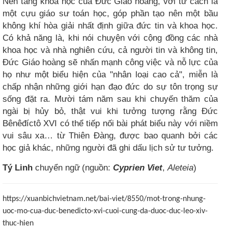
Nền tảng khoa học của Đức Giáo hoàng, với tư cách là
một cựu giáo sư toán học, góp phần tạo nên một bầu
không khí hòa giải nhất định giữa đức tin và khoa học.
Có khả năng là, khi nói chuyện với cộng đồng các nhà
khoa học và nhà nghiên cứu, cả người tin và không tin,
Đức Giáo hoàng sẽ nhấn mạnh công việc và nỗ lực của
họ như một biểu hiện của "nhân loại cao cả", miễn là
chấp nhận những giới hạn đạo đức do sự tôn trọng sự
sống đặt ra. Mười tám năm sau khi chuyến thăm của
ngài bị hủy bỏ, thật vui khi tưởng tượng rằng Đức
Bênêđíctô XVI có thể tiếp nối bài phát biểu này với niềm
vui sâu xa… từ Thiên Đàng, được bao quanh bởi các
học giả khác, những người đã ghi dấu lịch sử tư tưởng.
Tý Linh
chuyển ngữ
(nguồn:
Cyprien Viet
,
Aleteia
)
https://xuanbichvietnam.net/bai-viet/8550/mot-trong-nhung-
uoc-mo-cua-duc-benedicto-xvi-cuoi-cung-da-duoc-duc-leo-xiv-
thuc-hien