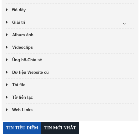
Đó đây
Giải trí
Album ảnh
Videoclips
Ủng hộ-Chia sẻ
Dữ liệu Website cũ
Tải file
Tờ liên lạc
Web Links
TIN TIÊU ĐIỂM
TIN MỚI NHẤT