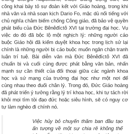
công khai bày tỏ sự đoàn kết với Giáo hoàng, trong khi
nhà văn và nhà soạn kịch Dario Fo, mặc dù nổi tiếng với
chủ nghĩa châm biếm chống Công giáo, đã bảo vệ quyền
phát biểu của Đức Bênêđíctô XVI tại trường đại học. Vụ
việc do đó đã bộc lộ một nghịch lý: những người cáo
buộc Giáo hội đã kiểm duyệt khoa học trong lịch sử lại
chính là những người bị cáo buộc muốn ngăn chặn tranh
luận trí tuệ. Bài diễn văn mà Đức Bênêđíctô XVI đã
chuẩn bị và cuối cùng được phát bằng văn bản, nhấn
mạnh sự cần thiết của đối thoại giữa các ngành khoa
học và sứ mạng của trường đại học như một nơi để
cùng nhau theo đuổi chân lý. Trong đó, Đức Giáo hoàng
đã phát triển ý tưởng rằng lý trí khoa học, khi tự tách rời
khỏi mọi tìm tòi đạo đức hoặc siêu hình, sẽ có nguy cơ
tự làm nghèo đi chính nó.
Việc hủy bỏ chuyến thăm ban đầu tạo
ấn tượng về một sự chia rẽ không thể