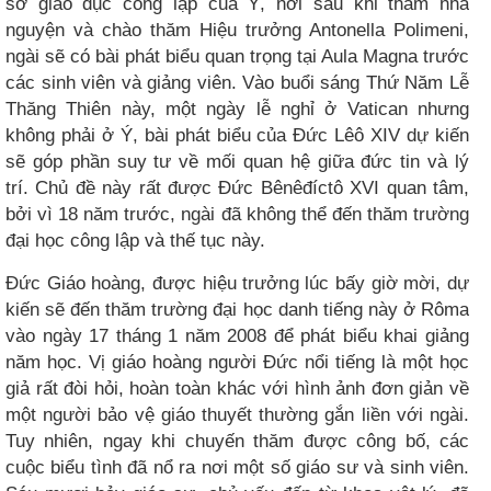
sở giáo dục công lập của Ý, nơi sau khi thăm nhà
nguyện và chào thăm Hiệu trưởng Antonella Polimeni,
ngài sẽ có bài phát biểu quan trọng tại Aula Magna trước
các sinh viên và giảng viên. Vào buổi sáng Thứ Năm Lễ
Thăng Thiên này, một ngày lễ nghỉ ở Vatican nhưng
không phải ở Ý, bài phát biểu của Đức Lêô XIV dự kiến
sẽ góp phần suy tư về mối quan hệ giữa đức tin và lý
trí. Chủ đề này rất được Đức Bênêđíctô XVI quan tâm,
bởi vì 18 năm trước, ngài đã không thể đến thăm trường
đại học công lập và thế tục này.
Đức Giáo hoàng, được hiệu trưởng lúc bấy giờ mời, dự
kiến sẽ đến thăm trường đại học danh tiếng này ở Rôma
vào ngày 17 tháng 1 năm 2008 để phát biểu khai giảng
năm học. Vị giáo hoàng người Đức nổi tiếng là một học
giả rất đòi hỏi, hoàn toàn khác với hình ảnh đơn giản về
một người bảo vệ giáo thuyết thường gắn liền với ngài.
Tuy nhiên, ngay khi chuyến thăm được công bố, các
cuộc biểu tình đã nổ ra nơi một số giáo sư và sinh viên.