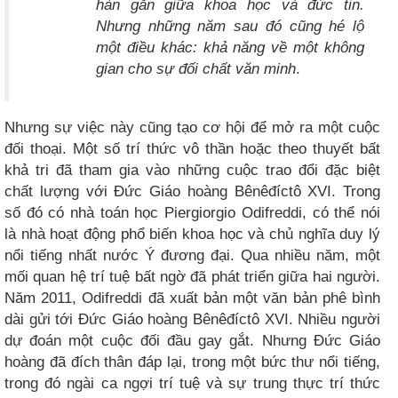
hàn gắn giữa khoa học và đức tin.
Nhưng những năm sau đó cũng hé lộ
một điều khác: khả năng về một không
gian cho sự đối chất văn minh
.
Nhưng sự việc này cũng tạo cơ hội để mở ra một cuộc
đối thoại. Một số trí thức vô thần hoặc theo thuyết bất
khả tri đã tham gia vào những cuộc trao đổi đặc biệt
chất lượng với Đức Giáo hoàng Bênêđíctô XVI. Trong
số đó có nhà toán học Piergiorgio Odifreddi, có thể nói
là nhà hoạt động phổ biến khoa học và chủ nghĩa duy lý
nổi tiếng nhất nước Ý đương đại. Qua nhiều năm, một
mối quan hệ trí tuệ bất ngờ đã phát triển giữa hai người.
Năm 2011, Odifreddi đã xuất bản một văn bản phê bình
dài gửi tới Đức Giáo hoàng Bênêđíctô XVI. Nhiều người
dự đoán một cuộc đối đầu gay gắt. Nhưng Đức Giáo
hoàng đã đích thân đáp lại, trong một bức thư nổi tiếng,
trong đó ngài ca ngợi trí tuệ và sự trung thực trí thức