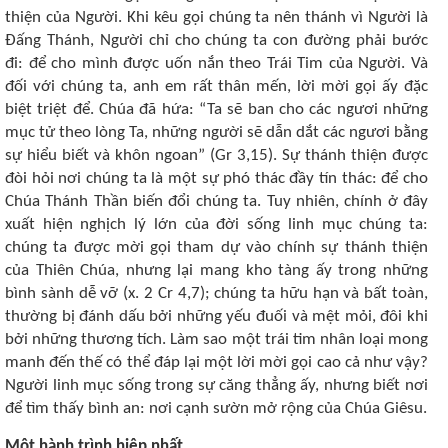
thiện của Người. Khi kêu gọi chúng ta nên thánh vì Người là
Đấng Thánh, Người chỉ cho chúng ta con đường phải bước
đi: để cho mình được uốn nắn theo Trái Tim của Người. Và
đối với chúng ta, anh em rất thân mến, lời mời gọi ấy đặc
biệt triệt để. Chúa đã hứa: “Ta sẽ ban cho các ngươi những
mục tử theo lòng Ta, những người sẽ dẫn dắt các ngươi bằng
sự hiểu biết và khôn ngoan” (Gr 3,15). Sự thánh thiện được
đòi hỏi nơi chúng ta là một sự phó thác đầy tín thác: để cho
Chúa Thánh Thần biến đổi chúng ta. Tuy nhiên, chính ở đây
xuất hiện nghịch lý lớn của đời sống linh mục chúng ta:
chúng ta được mời gọi tham dự vào chính sự thánh thiện
của Thiên Chúa, nhưng lại mang kho tàng ấy trong những
bình sành dễ vỡ (x. 2 Cr 4,7); chúng ta hữu hạn và bất toàn,
thường bị đánh dấu bởi những yếu đuối và mệt mỏi, đôi khi
bởi những thương tích. Làm sao một trái tim nhân loại mong
manh đến thế có thể đáp lại một lời mời gọi cao cả như vậy?
Người linh mục sống trong sự căng thẳng ấy, nhưng biết nơi
để tìm thấy bình an: nơi cạnh sườn mở rộng của Chúa Giêsu.
Một hành trình hiệp nhất