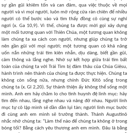
sự gần gũi khiêm tốn và can đảm, qua việc thuộc về mọi
người và vì mọi người, luôn mở rộng cửa ràn chiên để nhiều
người có thể bước vào và tìm thấy đồng cỏ cùng sự nghỉ
ngơi (x. Ga 10,9). Vì thế, chúng ta được mời gọi xây dựng
một mối tương quan với Thiên Chúa, một tương quan không
làm chúng ta xa cách con người, nhưng giúp chúng ta trở
nên gần gũi với mọi người; một tương quan có khả năng
uốn nắn những trái tim kiên nhẫn, dịu dàng, biết gần gũi,
cảm thông và lắng nghe. Nhờ sự kết hợp giữa trái tim bất
toàn của chúng ta với Trái Tim bị đâm thâu của Chúa Giêsu,
hành trình nên thánh của chúng ta được thực hiện. Chúng ta
không còn sống nữa, nhưng chính Đức Kitô sống trong
chúng ta (x. Gl 2,20). Sự thánh thiện ấy không thể sống một
mình. Anh em hãy chăm lo cho tình huynh đệ linh mục: hãy
tìm đến nhau, lắng nghe nhau và nâng đỡ nhau. Người linh
mục tự cô lập mình sẽ dần dần lụi tàn; người linh mục bước
đi cùng anh em mình sẽ trưởng thành. Thánh Augustinô
nhắc nhở chúng ta: “Làm thế nào để chúng ta không ở trong
bóng tối? Bằng cách yêu thương anh em mình. Đâu là bằng