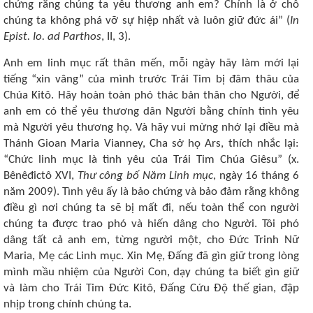
chứng rằng chúng ta yêu thương anh em? Chính là ở chỗ
chúng ta không phá vỡ sự hiệp nhất và luôn giữ đức ái” (
In
Epist. Io. ad Parthos
, II, 3).
Anh em linh mục rất thân mến, mỗi ngày hãy làm mới lại
tiếng “xin vâng” của mình trước Trái Tim bị đâm thâu của
Chúa Kitô. Hãy hoàn toàn phó thác bản thân cho Người, để
anh em có thể yêu thương dân Người bằng chính tình yêu
mà Người yêu thương họ. Và hãy vui mừng nhớ lại điều mà
Thánh Gioan Maria Vianney, Cha sở họ Ars, thích nhắc lại:
“Chức linh mục là tình yêu của Trái Tim Chúa Giêsu” (x.
Bênêđictô XVI,
Thư công bố Năm Linh mục
, ngày 16 tháng 6
năm 2009). Tình yêu ấy là bảo chứng và bảo đảm rằng không
điều gì nơi chúng ta sẽ bị mất đi, nếu toàn thể con người
chúng ta được trao phó và hiến dâng cho Người. Tôi phó
dâng tất cả anh em, từng người một, cho Đức Trinh Nữ
Maria, Mẹ các Linh mục. Xin Mẹ, Đấng đã gìn giữ trong lòng
mình mầu nhiệm của Người Con, dạy chúng ta biết gìn giữ
và làm cho Trái Tim Đức Kitô, Đấng Cứu Độ thế gian, đập
nhịp trong chính chúng ta.