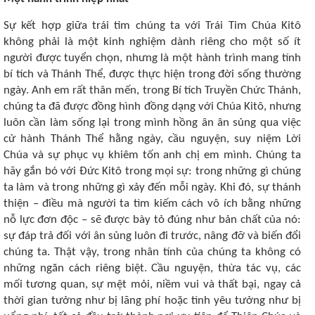
Sự kết hợp giữa trái tim chúng ta với Trái Tim Chúa Kitô
không phải là một kinh nghiệm dành riêng cho một số ít
người được tuyển chọn, nhưng là một hành trình mang tính
bí tích và Thánh Thể, được thực hiện trong đời sống thường
ngày. Anh em rất thân mến, trong Bí tích Truyền Chức Thánh,
chúng ta đã được đồng hình đồng dạng với Chúa Kitô, nhưng
luôn cần làm sống lại trong mình hồng ân ân sủng qua việc
cử hành Thánh Thể hằng ngày, cầu nguyện, suy niệm Lời
Chúa và sự phục vụ khiêm tốn anh chị em mình. Chúng ta
hãy gắn bó với Đức Kitô trong mọi sự: trong những gì chúng
ta làm và trong những gì xảy đến mỗi ngày. Khi đó, sự thánh
thiện – điều mà người ta tìm kiếm cách vô ích bằng những
nỗ lực đơn độc – sẽ được bày tỏ đúng như bản chất của nó:
sự đáp trả đối với ân sủng luôn đi trước, nâng đỡ và biến đổi
chúng ta. Thật vậy, trong nhân tính của chúng ta không có
những ngăn cách riêng biệt. Cầu nguyện, thừa tác vụ, các
mối tương quan, sự mệt mỏi, niềm vui và thất bại, ngay cả
thời gian tưởng như bị lãng phí hoặc tình yêu tưởng như bị