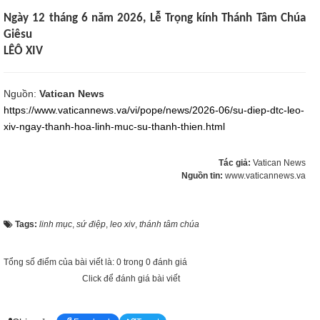
Ngày 12 tháng 6 năm 2026, Lễ Trọng kính Thánh Tâm Chúa
Giêsu
LÊÔ XIV
Nguồn:
Vatican News
https://www.vaticannews.va/vi/pope/news/2026-06/su-diep-dtc-leo-
xiv-ngay-thanh-hoa-linh-muc-su-thanh-thien.html
Tác giả:
Vatican News
Nguồn tin:
www.vaticannews.va
Tags:
linh mục
,
sứ điệp
,
leo xiv
,
thánh tâm chúa
Tổng số điểm của bài viết là: 0 trong 0 đánh giá
Click để đánh giá bài viết