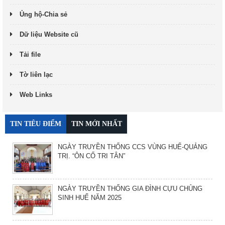
Ủng hộ-Chia sẻ
Dữ liệu Website cũ
Tải file
Tờ liên lạc
Web Links
TIN TIÊU ĐIỂM
TIN MỚI NHẤT
NGÀY TRUYỀN THỐNG CCS VÙNG HUẾ-QUẢNG
TRỊ. “ÔN CỐ TRI TÂN”
NGÀY TRUYỀN THỐNG GIA ĐÌNH CỰU CHỦNG
SINH HUẾ NĂM 2025