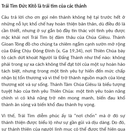
Trái Tim Đức Kitô là trái tim của các thánh
Câu trả lời cho ơn gọi nên thánh không hệ tại trước hết ở
những nỗ lực khổ chế hay hoàn thiện bản thân, dù điều đó là
cần thiết, nhưng ở sự gắn bó đầy tín thác với tình yêu được
mặc khải nơi Trái Tim bị đâm thâu của Chúa Giêsu. Thánh
Gioan Tông đồ cho chúng ta chiêm ngắm cạnh sườn mở rộng
của Đấng Chịu Đóng Đinh (x. Ga 19,34), nơi Thiên Chúa bày
tỏ cách dứt khoát Người là Đấng Thánh như thế nào: không
phải trong sự xa cách không thể đạt tới của một sự hoàn hảo
tách biệt, nhưng trong một tình yêu tự hiến đến mức chấp
nhận bị tổn thương và vì thế trở thành nguồn mạch của lòng
thương xót và sự sống. Thánh Tâm Chúa Giêsu là biểu tượng
tuyệt hảo của tình yêu Thiên Chúa: một tình yêu toàn năng
chính vì có khả năng trở nên mong manh, biến đau khổ
thành ân sủng và biến khổ đau thành hy vọng.
Vì thế, Trái Tim diễm phúc ấy là “nơi chốn” mà ở đó sự
thánh thiện được biểu lộ như sự gần gũi và dịu dàng. Do đó,
sự thánh thiện của người linh mục có thể được thể hiện qua