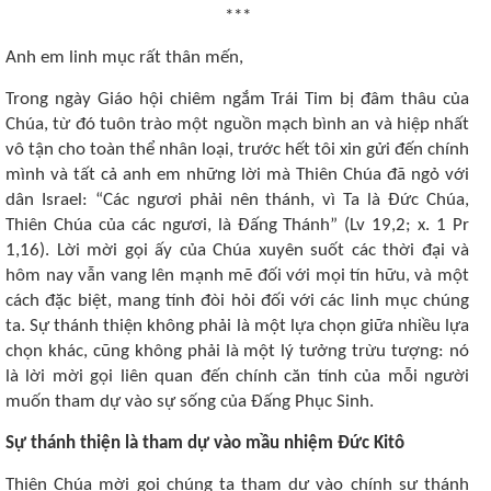
***
Anh em linh mục rất thân mến,
Trong ngày Giáo hội chiêm ngắm Trái Tim bị đâm thâu của
Chúa, từ đó tuôn trào một nguồn mạch bình an và hiệp nhất
vô tận cho toàn thể nhân loại, trước hết tôi xin gửi đến chính
mình và tất cả anh em những lời mà Thiên Chúa đã ngỏ với
dân Israel: “Các ngươi phải nên thánh, vì Ta là Đức Chúa,
Thiên Chúa của các ngươi, là Đấng Thánh” (Lv 19,2; x. 1 Pr
1,16). Lời mời gọi ấy của Chúa xuyên suốt các thời đại và
hôm nay vẫn vang lên mạnh mẽ đối với mọi tín hữu, và một
cách đặc biệt, mang tính đòi hỏi đối với các linh mục chúng
ta. Sự thánh thiện không phải là một lựa chọn giữa nhiều lựa
chọn khác, cũng không phải là một lý tưởng trừu tượng: nó
là lời mời gọi liên quan đến chính căn tính của mỗi người
muốn tham dự vào sự sống của Đấng Phục Sinh.
Sự thánh thiện là tham dự vào mầu nhiệm Đức Kitô
Thiên Chúa mời gọi chúng ta tham dự vào chính sự thánh