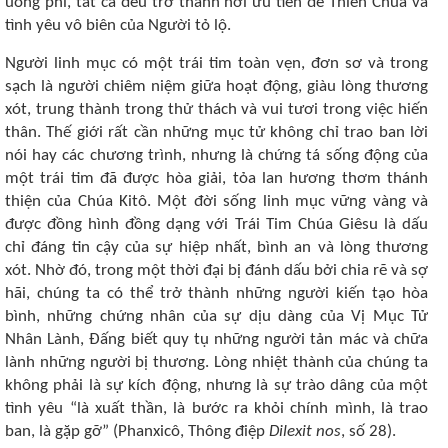
uổng phí, tất cả đều trở thành nơi ưu tiên để Thiên Chúa và
tình yêu vô biên của Người tỏ lộ.
Người linh mục có một trái tim toàn vẹn, đơn sơ và trong
sạch là người chiêm niệm giữa hoạt động, giàu lòng thương
xót, trung thành trong thử thách và vui tươi trong việc hiến
thân. Thế giới rất cần những mục tử không chỉ trao ban lời
nói hay các chương trình, nhưng là chứng tá sống động của
một trái tim đã được hòa giải, tỏa lan hương thơm thánh
thiện của Chúa Kitô. Một đời sống linh mục vững vàng và
được đồng hình đồng dạng với Trái Tim Chúa Giêsu là dấu
chỉ đáng tin cậy của sự hiệp nhất, bình an và lòng thương
xót. Nhờ đó, trong một thời đại bị đánh dấu bởi chia rẽ và sợ
hãi, chúng ta có thể trở thành những người kiến tạo hòa
bình, những chứng nhân của sự dịu dàng của Vị Mục Tử
Nhân Lành, Đấng biết quy tụ những người tản mác và chữa
lành những người bị thương. Lòng nhiệt thành của chúng ta
không phải là sự kích động, nhưng là sự trào dâng của một
tình yêu “là xuất thần, là bước ra khỏi chính mình, là trao
ban, là gặp gỡ” (Phanxicô, Thông điệp
Dilexit nos
, số 28).