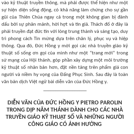
vào kỹ thuật truyền thông, mà phải được thể hiện như một
sự hiện diện sống động, có khả năng làm chứng cho sự gần
gũi của Thiên Chúa ngay cả trong một không gian bị đánh
dấu bởi sự phân mảnh, hời hợt và tin giả. Thách đố ở đây là
phải truyền đạt đức tin với lòng trung thành và sáng tạo, duy
trì phong cách Tin mừng dựa trên chân lý, phục vụ và hiệp
thông. Qua đó, Đức Hồng y mời gọi các nhà truyền giáo kỹ
thuật số sống ơn gọi của mình như một “trang mới” trong
sứ mạng của Hội thánh, góp phần xây dựng một môi trường
kỹ thuật số nhân bản hơn, đặt nền tảng trên phẩm giá con
người và niềm hy vọng của Đấng Phục Sinh. Sau đây là toàn
văn bản dịch Việt ngữ bài diễn văn của Đức Hồng y.
__________________
DIỄN VĂN CỦA ĐỨC HỒNG Y PIETRO PAROLIN
TRONG DỊP NĂM THÁNH DÀNH CHO CÁC NHÀ
TRUYỀN GIÁO KỸ THUẬT SỐ VÀ NHỮNG NGƯỜI
CÔNG GIÁO CÓ ẢNH HƯỞNG