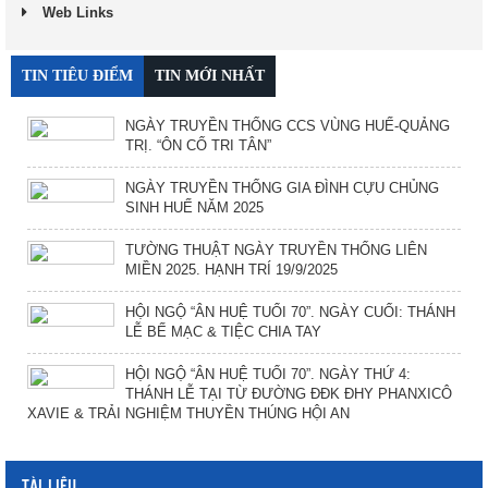
Web Links
TIN TIÊU ĐIỂM
TIN MỚI NHẤT
NGÀY TRUYỀN THỐNG CCS VÙNG HUẾ-QUẢNG
TRỊ. “ÔN CỐ TRI TÂN”
NGÀY TRUYỀN THỐNG GIA ĐÌNH CỰU CHỦNG
SINH HUẾ NĂM 2025
TƯỜNG THUẬT NGÀY TRUYỀN THỐNG LIÊN
MIỀN 2025. HẠNH TRÍ 19/9/2025
HỘI NGỘ “ÂN HUỆ TUỔI 70”. NGÀY CUỐI: THÁNH
LỄ BẾ MẠC & TIỆC CHIA TAY
HỘI NGỘ “ÂN HUỆ TUỔI 70”. NGÀY THỨ 4:
THÁNH LỄ TẠI TỪ ĐƯỜNG ĐĐK ĐHY PHANXICÔ
XAVIE & TRẢI NGHIỆM THUYỀN THÚNG HỘI AN
TÀI LIỆU