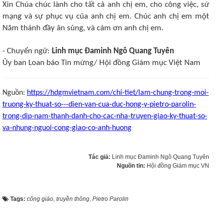
Xin Chúa chúc lành cho tất cả anh chị em, cho công việc, sứ
mạng và sự phục vụ của anh chị em. Chúc anh chị em một
Năm thánh đầy ân sủng, và cảm ơn anh chị em.
- Chuyển ngữ:
Linh mục Đaminh Ngô Quang Tuyên
Ủy ban Loan báo Tin mừng/ Hội đồng Giám mục Việt Nam
Nguồn:
https://hdgmvietnam.com/chi-tiet/lam-chung-trong-moi-
truong-ky-thuat-so---dien-van-cua-duc-hong-y-pietro-parolin-
trong-dip-nam-thanh-danh-cho-cac-nha-truyen-giao-ky-thuat-so-
va-nhung-nguoi-cong-giao-co-anh-huong
Tác giả:
Linh mục Đaminh Ngô Quang Tuyên
Nguồn tin:
Hội đồng Giám mục VN
Tags:
công giáo
,
truyền thông
,
Pietro Parolin