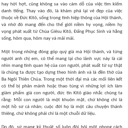
hay hời hợt, cũng không sa vào cám dỗ của việc tìm kiếm
danh tiếng. Thay vào đó, là khám phá lại vẻ đẹp của việc
thuộc về Đức Kitô, sống trong tình hiệp thông của Hội thánh,
và nhờ đó mang đến cho thế giới niềm hy vọng, niềm hy
vọng phát xuất từ Chúa Giêsu Kitô, Đấng Phục Sinh và hằng
sống, hôm qua, hôm nay và mãi mãi.
Một trong những đóng góp quý giá mà Hội thánh, và từng
người anh chị em, có thể mang lại cho lãnh vực này là cái
nhìn mang tính quan hệ của con người, phát xuất từ sự thật
là chúng ta được tạo dựng theo hình ảnh và là đền thờ của
Ba Ngôi Thiên Chúa. Trong một thời đại mà các mối liên kết
có thể bị phân mảnh hoặc thao túng vì những lợi ích làm
giảm phẩm giá con người, đức tin Kitô giáo nhắc chúng ta
rằng: Mỗi con người là một khuôn mặt, chứ không chỉ là
một hồ sơ cá nhân; cuộc đời họ là một câu chuyện thánh
thiêng, chứ không phải chỉ là một chuỗi dữ liệu.
Do đó, sứ mạng kỹ thuật số luôn đòi hỏi một phong cách