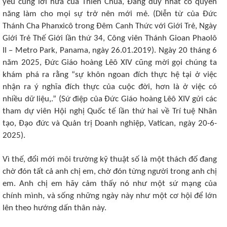
yêu cùng lời hứa của Thiên Chúa, Đấng duy nhất có quyền
năng làm cho mọi sự trở nên mới mẻ. (Diễn từ của Đức
Thánh Cha Phanxicô trong Đêm Canh Thức với Giới Trẻ, Ngày
Giới Trẻ Thế Giới lần thứ 34, Công viên Thánh Gioan Phaolô
II – Metro Park, Panama, ngày 26.01.2019). Ngày 20 tháng 6
năm 2025, Đức Giáo hoàng Lêô XIV cũng mời gọi chúng ta
khám phá ra rằng “sự khôn ngoan đích thực hệ tại ở việc
nhận ra ý nghĩa đích thực của cuộc đời, hơn là ở việc có
nhiều dữ liệu,.” (Sứ điệp của Đức Giáo hoàng Lêô XIV gửi các
tham dự viên Hội nghị Quốc tế lần thứ hai về Trí tuệ Nhân
tạo, Đạo đức và Quản trị Doanh nghiệp, Vatican, ngày 20-6-
2025).
Vì thế, đổi mới môi trường kỹ thuật số là một thách đố đang
chờ đón tất cả anh chị em, chờ đón từng người trong anh chị
em. Anh chị em hãy cảm thấy nó như một sứ mạng của
chính mình, và sống những ngày này như một cơ hội để lớn
lên theo hướng dấn thân này.