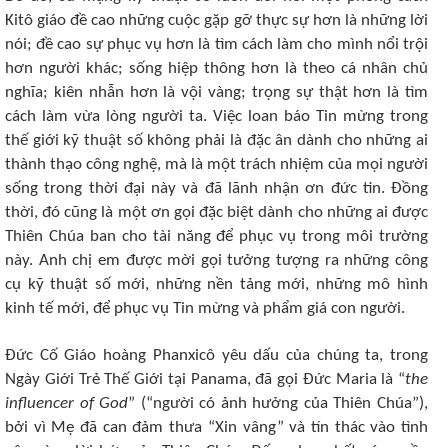
Kitô giáo đề cao những cuộc gặp gỡ thực sự hơn là những lời
nói; đề cao sự phục vụ hơn là tìm cách làm cho mình nổi trội
hơn người khác; sống hiệp thông hơn là theo cá nhân chủ
nghĩa; kiên nhẫn hơn là vội vàng; trọng sự thật hơn là tìm
cách làm vừa lòng người ta. Việc loan báo Tin mừng trong
thế giới kỹ thuật số không phải là đặc ân dành cho những ai
thành thạo công nghệ, mà là một trách nhiệm của mọi người
sống trong thời đại này và đã lãnh nhận ơn đức tin. Đồng
thời, đó cũng là một ơn gọi đặc biệt dành cho những ai được
Thiên Chúa ban cho tài năng để phục vụ trong môi trường
này. Anh chị em được mời gọi tưởng tượng ra những công
cụ kỹ thuật số mới, những nền tảng mới, những mô hình
kinh tế mới, để phục vụ Tin mừng và phẩm giá con người.
Đức Cố Giáo hoàng Phanxicô yêu dấu của chúng ta, trong
Ngày Giới Trẻ Thế Giới tại Panama, đã gọi Đức Maria là “
the
influencer of God
” (“người có ảnh hưởng của Thiên Chúa”),
bởi vì Mẹ đã can đảm thưa “Xin vâng” và tín thác vào tình