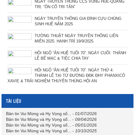
NGÀY TRUYỀN THỐNG CCS VÙNG HUẾ-QUẢNG
TRỊ. “ÔN CỐ TRI TÂN”
NGÀY TRUYỀN THỐNG GIA ĐÌNH CỰU CHỦNG
SINH HUẾ NĂM 2025
TƯỜNG THUẬT NGÀY TRUYỀN THỐNG LIÊN
MIỀN 2025. HẠNH TRÍ 19/9/2025
HỘI NGỘ “ÂN HUỆ TUỔI 70”. NGÀY CUỐI: THÁNH
LỄ BẾ MẠC & TIỆC CHIA TAY
HỘI NGỘ “ÂN HUỆ TUỔI 70”. NGÀY THỨ 4:
THÁNH LỄ TẠI TỪ ĐƯỜNG ĐĐK ĐHY PHANXICÔ
XAVIE & TRẢI NGHIỆM THUYỀN THÚNG HỘI AN
TÀI LIỆU
Bản tin Vui Mừng và Hy Vọng số...
-
01/07/2026
Bản tin Vui Mừng và Hy Vọng số...
-
09/04/2026
Bản tin Vui Mừng và Hy Vọng số...
-
05/01/2026
Bản tin Vui Mừng và Hy Vọng số...
-
10/10/2025