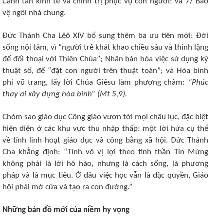
Canh tân kinh tế và chính trị phục vụ con người; và 7/ Bảo
vệ ngôi nhà chung.
Đức Thánh Cha Lêô XIV bổ sung thêm ba ưu tiên mới: Đời
sống nội tâm, vì “người trẻ khát khao chiều sâu và thinh lặng
để đối thoại với Thiên Chúa”; Nhân bản hóa việc sử dụng kỹ
thuật số, để “đặt con người trên thuật toán”; và Hòa bình
phi vũ trang, lấy lời Chúa Giêsu làm phương châm:
“Phúc
thay ai xây dựng hòa bình” (Mt 5,9).
Chòm sao giáo dục Công giáo vươn tới mọi châu lục, đặc biệt
hiện diện ở các khu vực thu nhập thấp: một lời hứa cụ thể
về tính linh hoạt giáo dục và công bằng xã hội. Đức Thánh
Cha khẳng định: “Tính vô vị lợi theo tinh thần Tin Mừng
không phải là lời hô hào, nhưng là cách sống, là phương
pháp và là mục tiêu. Ở đâu việc học vẫn là đặc quyền, Giáo
hội phải mở cửa và tạo ra con đường.”
Những bản đồ mới của niềm hy vọng