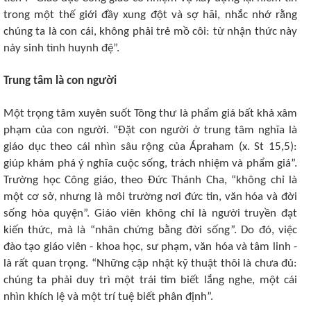
trong một thế giới đầy xung đột và sợ hãi, nhắc nhớ rằng
chúng ta là con cái, không phải trẻ mồ côi: từ nhận thức này
nảy sinh tình huynh đệ”.
Trung tâm là con người
Một trọng tâm xuyên suốt Tông thư là phẩm giá bất khả xâm
phạm của con người. “Đặt con người ở trung tâm nghĩa là
giáo dục theo cái nhìn sâu rộng của Ápraham (x. St 15,5):
giúp khám phá ý nghĩa cuộc sống, trách nhiệm và phẩm giá”.
Trường học Công giáo, theo Đức Thánh Cha, “không chỉ là
một cơ sở, nhưng là môi trường nơi đức tin, văn hóa và đời
sống hòa quyện”. Giáo viên không chỉ là người truyền đạt
kiến thức, mà là “nhân chứng bằng đời sống”. Do đó, việc
đào tạo giáo viên - khoa học, sư phạm, văn hóa và tâm linh -
là rất quan trọng. “Những cập nhật kỹ thuật thôi là chưa đủ:
chúng ta phải duy trì một trái tim biết lắng nghe, một cái
nhìn khích lệ và một trí tuệ biết phân định”.