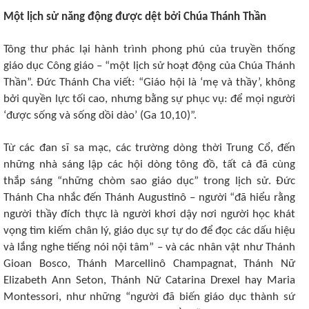
Một lịch sử năng động được dệt bởi Chúa Thánh Thần
Tông thư phác lại hành trình phong phú của truyền thống
giáo dục Công giáo – “một lịch sử hoạt động của Chúa Thánh
Thần”. Đức Thánh Cha viết: “Giáo hội là ‘mẹ và thầy’, không
bởi quyền lực tối cao, nhưng bằng sự phục vụ: để mọi người
‘được sống và sống dồi dào’ (Ga 10,10)”.
Từ các đan sĩ sa mạc, các trường dòng thời Trung Cổ, đến
những nhà sáng lập các hội dòng tông đồ, tất cả đã cùng
thắp sáng “những chòm sao giáo dục” trong lịch sử. Đức
Thánh Cha nhắc đến Thánh Augustinô – người “đã hiểu rằng
người thầy đích thực là người khơi dậy nơi người học khát
vọng tìm kiếm chân lý, giáo dục sự tự do để đọc các dấu hiệu
và lắng nghe tiếng nói nội tâm” – và các nhân vật như Thánh
Gioan Bosco, Thánh Marcellinô Champagnat, Thánh Nữ
Elizabeth Ann Seton, Thánh Nữ Catarina Drexel hay Maria
Montessori, như những “người đã biến giáo dục thành sứ