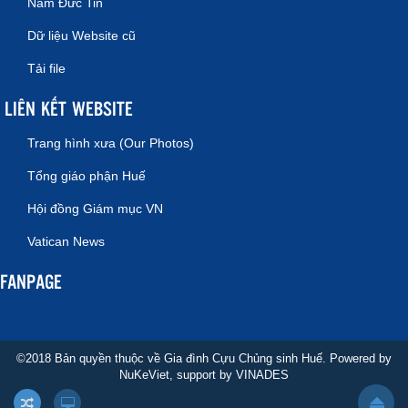
Năm Đức Tin
Dữ liệu Website cũ
Tải file
LIÊN KẾT WEBSITE
Trang hình xưa (Our Photos)
Tổng giáo phận Huế
Hội đồng Giám mục VN
Vatican News
FANPAGE
©2018 Bản quyền thuộc về Gia đình Cựu Chủng sinh Huế. Powered by
NuKeViet
, support by
VINADES