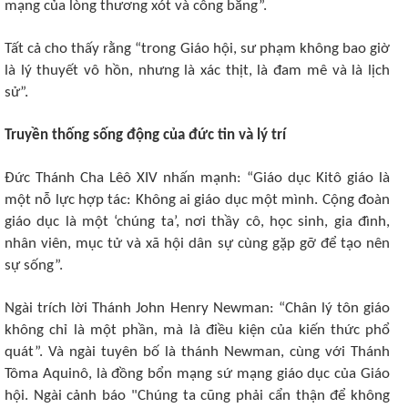
mạng của lòng thương xót và công bằng”.
Tất cả cho thấy rằng “trong Giáo hội, sư phạm không bao giờ
là lý thuyết vô hồn, nhưng là xác thịt, là đam mê và là lịch
sử”.
Truyền thống sống động của đức tin và lý trí
Đức Thánh Cha Lêô XIV nhấn mạnh: “Giáo dục Kitô giáo là
một nỗ lực hợp tác: Không ai giáo dục một mình. Cộng đoàn
giáo dục là một ‘chúng ta’, nơi thầy cô, học sinh, gia đình,
nhân viên, mục tử và xã hội dân sự cùng gặp gỡ để tạo nên
sự sống”.
Ngài trích lời Thánh John Henry Newman: “Chân lý tôn giáo
không chỉ là một phần, mà là điều kiện của kiến ​​thức phổ
quát”. Và ngài tuyên bố là thánh Newman, cùng với Thánh
Tôma Aquinô, là đồng bổn mạng sứ mạng giáo dục của Giáo
hội. Ngài cảnh báo "Chúng ta cũng phải cẩn thận để không