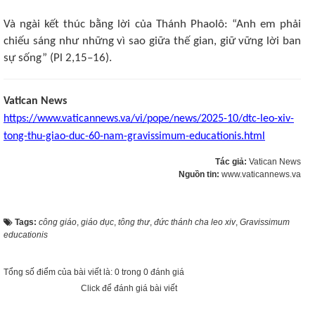
Và ngài kết thúc bằng lời của Thánh Phaolô: “Anh em phải
chiếu sáng như những vì sao giữa thế gian, giữ vững lời ban
sự sống” (Pl 2,15–16).
Vatican News
https://www.vaticannews.va/vi/pope/news/2025-10/dtc-leo-xiv-
tong-thu-giao-duc-60-nam-gravissimum-educationis.html
Tác giả:
Vatican News
Nguồn tin:
www.vaticannews.va
Tags:
công giáo
,
giáo dục
,
tông thư
,
đức thánh cha leo xiv
,
Gravissimum
educationis
Tổng số điểm của bài viết là: 0 trong 0 đánh giá
Click để đánh giá bài viết