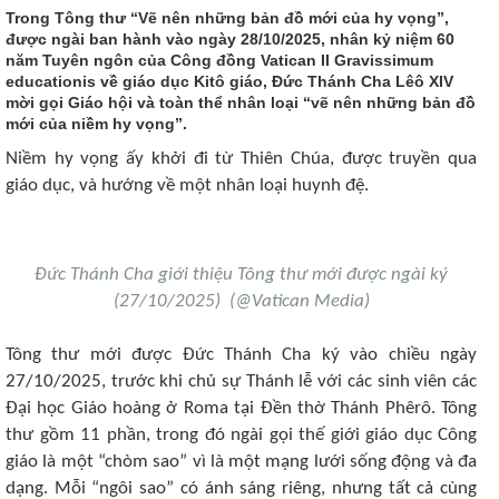
Trong Tông thư “Vẽ nên những bản đồ mới của hy vọng”,
được ngài ban hành vào ngày 28/10/2025, nhân kỷ niệm 60
năm Tuyên ngôn của Công đồng Vatican II Gravissimum
educationis về giáo dục Kitô giáo, Đức Thánh Cha Lêô XIV
mời gọi Giáo hội và toàn thể nhân loại “vẽ nên những bản đồ
mới của niềm hy vọng”.
Niềm hy vọng ấy khởi đi từ Thiên Chúa, được truyền qua
giáo dục, và hướng về một nhân loại huynh đệ.
Đức Thánh Cha giới thiệu Tông thư mới được ngài ký
(27/10/2025) (@Vatican Media)
Tông thư mới được Đức Thánh Cha ký vào chiều ngày
27/10/2025, trước khi chủ sự Thánh lễ với các sinh viên các
Đại học Giáo hoàng ở Roma tại Đền thờ Thánh Phêrô. Tông
thư gồm 11 phần, trong đó ngài gọi thế giới giáo dục Công
giáo là một “chòm sao” vì là một mạng lưới sống động và đa
dạng. Mỗi “ngôi sao” có ánh sáng riêng, nhưng tất cả cùng