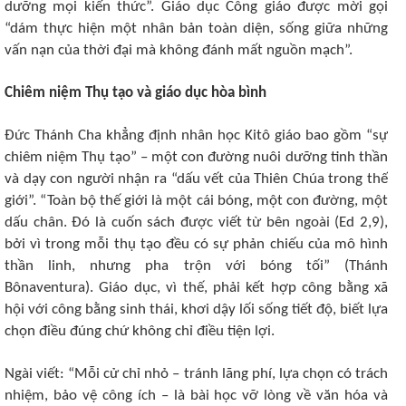
dưỡng mọi kiến thức”. Giáo dục Công giáo được mời gọi
“dám thực hiện một nhân bản toàn diện, sống giữa những
vấn nạn của thời đại mà không đánh mất nguồn mạch”.
Chiêm niệm Thụ tạo và giáo dục hòa bình
Đức Thánh Cha khẳng định nhân học Kitô giáo bao gồm “sự
chiêm niệm Thụ tạo” – một con đường nuôi dưỡng tinh thần
và dạy con người nhận ra “dấu vết của Thiên Chúa trong thế
giới”. “Toàn bộ thế giới là một cái bóng, một con đường, một
dấu chân. Đó là cuốn sách được viết từ bên ngoài (Ed 2,9),
bởi vì trong mỗi thụ tạo đều có sự phản chiếu của mô hình
thần linh, nhưng pha trộn với bóng tối” (Thánh
Bônaventura). Giáo dục, vì thế, phải kết hợp công bằng xã
hội với công bằng sinh thái, khơi dậy lối sống tiết độ, biết lựa
chọn điều đúng chứ không chỉ điều tiện lợi.
Ngài viết: “Mỗi cử chỉ nhỏ – tránh lãng phí, lựa chọn có trách
nhiệm, bảo vệ công ích – là bài học vỡ lòng về văn hóa và