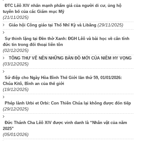
ĐTC Lêô XIV nhấn mạnh phẩm giá của người di cư, ủng hộ
tuyên bố của các Giám mục Mỹ
(21/11/2025)
(29/11/2025)
Giáo hội Công giáo tại Thổ Nhĩ Kỳ và Libăng
Sự thinh lặng tại Đền thờ Xanh: ĐGH Lêô và bài học về căn tính
đức tin trong đối thoại liên tôn
(02/12/2025)
TÔNG THƯ VẼ NÊN NHỮNG BẢN ĐỒ MỚI CỦA NIỀM HY VỌNG
(03/12/2025)
Sứ điệp cho Ngày Hòa Bình Thế Giới lần thứ 59, 01/01/2026:
Chúa Kitô, Bình an của thế giới
(19/12/2025)
Phép lành Urbi et Orbi: Con Thiên Chúa lại không được đón tiếp
(29/12/2025)
Đức Thánh Cha Lêô XIV được vinh danh là “Nhân vật của năm
2025”
(05/01/2026)