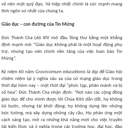
vẽ nên một quỹ đạo. Và hiệp nhất chính là sức mạnh mang
tính ngôn sứ nhất của chúng ta.
Giáo dục – con đường của Tin Mừng
Đức Thánh Cha Lêô XIV mở đầu Tông thư bằng một khẳng
định mạnh mẽ: “Giáo dục không phải là một hoạt động phụ
trợ, nhưng tạo nên chính nền tảng của việc loan báo Tin
Mừng”.
Kỷ niệm 60 năm
Gravissimum educationis
là dịp để Giáo hội
chiêm niệm lại ý nghĩa sâu xa của sứ mạng giáo dục trong
thời đại hôm nay – một thời đại “phức tạp, phân mảnh và bị
số hóa”. Đức Thánh Cha nhận định: “Nơi nào các cộng đồng
giáo dục để cho mình được lời Chúa Kitô dẫn dắt, họ không
lùi bước, nhưng tái khởi động; họ không dựng lên những
bức tường, mà xây dựng những cây cầu. Họ phản ứng một
cách sáng tạo, mở ra những khả năng mới cho việc truyền
tải kiến ​​thức và ý nghĩa trong các trường học, đại học, đào