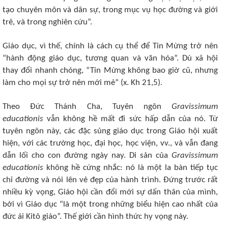
tạo chuyên môn và dân sự, trong mục vụ học đường và giới
trẻ, và trong nghiên cứu”.
Giáo dục, vì thế, chính là cách cụ thể để Tin Mừng trở nên
“hành động giáo dục, tương quan và văn hóa”. Dù xã hội
thay đổi nhanh chóng, “Tin Mừng không bao giờ cũ, nhưng
làm cho mọi sự trở nên mới mẻ” (x. Kh 21,5).
Theo Đức Thánh Cha, Tuyên ngôn
Gravissimum
educationis
vẫn không hề mất đi sức hấp dẫn của nó. Từ
tuyên ngôn này, các đặc sủng giáo dục trong Giáo hội xuất
hiện, với các trường học, đại học, học viện, vv., và vẫn đang
dẫn lối cho con đường ngày nay. Di sản của
Gravissimum
educationis
không hề cứng nhắc: nó là một la bàn tiếp tục
chỉ đường và nói lên vẻ đẹp của hành trình. Đứng trước rất
nhiều kỳ vọng, Giáo hội cần đổi mới sự dấn thân của mình,
bởi vì Giáo dục “là một trong những biểu hiện cao nhất của
đức ái Kitô giáo”. Thế giới cần hình thức hy vọng này.