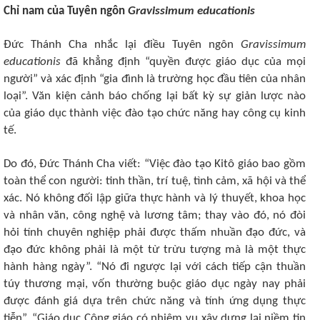
Chỉ nam của Tuyên ngôn
Gravissimum educationis
Đức Thánh Cha nhắc lại điều Tuyên ngôn
Gravissimum
educationis
đã khẳng định “quyền được giáo dục của mọi
người” và xác định “gia đình là trường học đầu tiên của nhân
loại”. Văn kiện cảnh báo chống lại bất kỳ sự giản lược nào
của giáo dục thành việc đào tạo chức năng hay công cụ kinh
tế.
Do đó, Đức Thánh Cha viết: “Việc đào tạo Kitô giáo bao gồm
toàn thể con người: tinh thần, trí tuệ, tình cảm, xã hội và thể
xác. Nó không đối lập giữa thực hành và lý thuyết, khoa học
và nhân văn, công nghệ và lương tâm; thay vào đó, nó đòi
hỏi tính chuyên nghiệp phải được thấm nhuần đạo đức, và
đạo đức không phải là một từ trừu tượng mà là một thực
hành hàng ngày”. “Nó đi ngược lại với cách tiếp cận thuần
túy thương mại, vốn thường buộc giáo dục ngày nay phải
được đánh giá dựa trên chức năng và tính ứng dụng thực
tiễn”. “Giáo dục Công giáo có nhiệm vụ xây dựng lại niềm tin