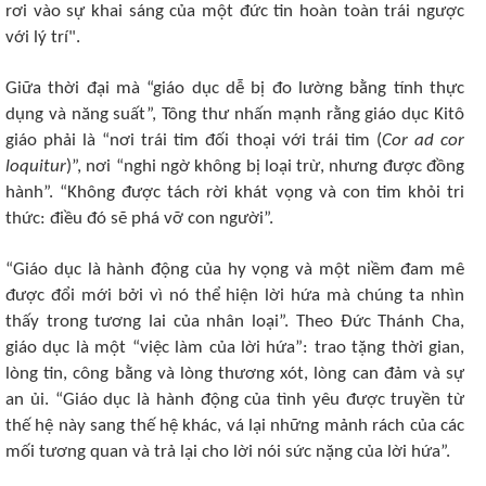
rơi vào sự khai sáng của một đức tin hoàn toàn trái ngược
với lý trí".
Giữa thời đại mà “giáo dục dễ bị đo lường bằng tính thực
dụng và năng suất”, Tông thư nhấn mạnh rằng giáo dục Kitô
giáo phải là “nơi trái tim đối thoại với trái tim (
Cor ad cor
loquitur
)”, nơi “nghi ngờ không bị loại trừ, nhưng được đồng
hành”. “Không được tách rời khát vọng và con tim khỏi tri
thức: điều đó sẽ phá vỡ con người”.
“Giáo dục là hành động của hy vọng và một niềm đam mê
được đổi mới bởi vì nó thể hiện lời hứa mà chúng ta nhìn
thấy trong tương lai của nhân loại”. Theo Đức Thánh Cha,
giáo dục là một “việc làm của lời hứa”: trao tặng thời gian,
lòng tin, công bằng và lòng thương xót, lòng can đảm và sự
an ủi. “Giáo dục là hành động của tình yêu được truyền từ
thế hệ này sang thế hệ khác, vá lại những mảnh rách của các
mối tương quan và trả lại cho lời nói sức nặng của lời hứa”.