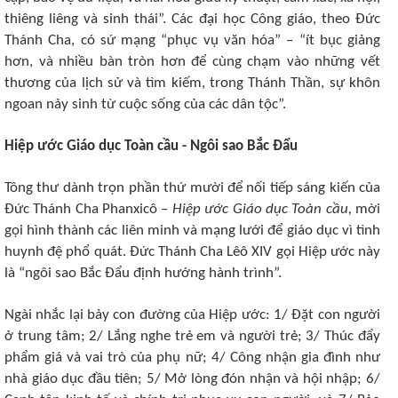
thiêng liêng và sinh thái”. Các đại học Công giáo, theo Đức
Thánh Cha, có sứ mạng “phục vụ văn hóa” – “ít bục giảng
hơn, và nhiều bàn tròn hơn để cùng chạm vào những vết
thương của lịch sử và tìm kiếm, trong Thánh Thần, sự khôn
ngoan nảy sinh từ cuộc sống của các dân tộc”.
Hiệp ước Giáo dục Toàn cầu - Ngôi sao Bắc Đẩu
Tông thư dành trọn phần thứ mười để nối tiếp sáng kiến của
Đức Thánh Cha Phanxicô –
Hiệp ước Giáo dục Toàn cầu,
mời
gọi hình thành các liên minh và mạng lưới để giáo dục vì tình
huynh đệ phổ quát. Đức Thánh Cha Lêô XIV gọi Hiệp ước này
là “ngôi sao Bắc Đẩu định hướng hành trình”.
Ngài nhắc lại bảy con đường của Hiệp ước: 1/ Đặt con người
ở trung tâm; 2/ Lắng nghe trẻ em và người trẻ; 3/ Thúc đẩy
phẩm giá và vai trò của phụ nữ; 4/ Công nhận gia đình như
nhà giáo dục đầu tiên; 5/ Mở lòng đón nhận và hội nhập; 6/