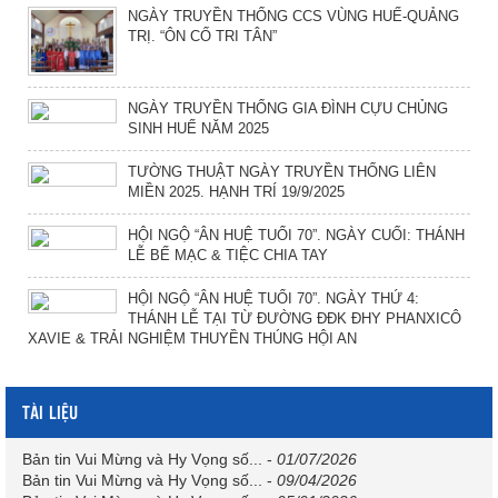
NGÀY TRUYỀN THỐNG CCS VÙNG HUẾ-QUẢNG
TRỊ. “ÔN CỐ TRI TÂN”
NGÀY TRUYỀN THỐNG GIA ĐÌNH CỰU CHỦNG
SINH HUẾ NĂM 2025
TƯỜNG THUẬT NGÀY TRUYỀN THỐNG LIÊN
MIỀN 2025. HẠNH TRÍ 19/9/2025
HỘI NGỘ “ÂN HUỆ TUỔI 70”. NGÀY CUỐI: THÁNH
LỄ BẾ MẠC & TIỆC CHIA TAY
HỘI NGỘ “ÂN HUỆ TUỔI 70”. NGÀY THỨ 4:
THÁNH LỄ TẠI TỪ ĐƯỜNG ĐĐK ĐHY PHANXICÔ
XAVIE & TRẢI NGHIỆM THUYỀN THÚNG HỘI AN
TÀI LIỆU
Bản tin Vui Mừng và Hy Vọng số...
-
01/07/2026
Bản tin Vui Mừng và Hy Vọng số...
-
09/04/2026