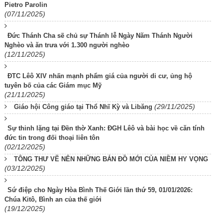
Pietro Parolin
(07/11/2025)
Đức Thánh Cha sẽ chủ sự Thánh lễ Ngày Năm Thánh Người
Nghèo và ăn trưa với 1.300 người nghèo
(12/11/2025)
ĐTC Lêô XIV nhấn mạnh phẩm giá của người di cư, ủng hộ
tuyên bố của các Giám mục Mỹ
(21/11/2025)
(29/11/2025)
Giáo hội Công giáo tại Thổ Nhĩ Kỳ và Libăng
Sự thinh lặng tại Đền thờ Xanh: ĐGH Lêô và bài học về căn tính
đức tin trong đối thoại liên tôn
(02/12/2025)
TÔNG THƯ VẼ NÊN NHỮNG BẢN ĐỒ MỚI CỦA NIỀM HY VỌNG
(03/12/2025)
Sứ điệp cho Ngày Hòa Bình Thế Giới lần thứ 59, 01/01/2026:
Chúa Kitô, Bình an của thế giới
(19/12/2025)