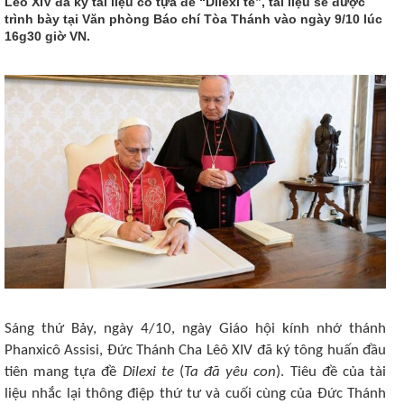
Lêô XIV đã ký tài liệu có tựa đề “Dilexi te”, tài liệu sẽ được
trình bày tại Văn phòng Báo chí Tòa Thánh vào ngày 9/10 lúc
16g30 giờ VN.
Sáng thứ Bảy, ngày 4/10, ngày Giáo hội kính nhớ thánh
Phanxicô Assisi, Đức Thánh Cha Lêô XIV đã ký tông huấn đầu
tiên mang tựa đề
Dilexi te
(
Ta đã yêu con
). Tiêu đề của tài
liệu nhắc lại thông điệp thứ tư và cuối cùng của Đức Thánh