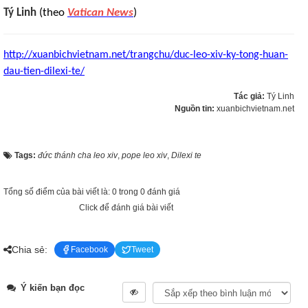
Tý Linh
(theo
Vatican News
)
http://xuanbichvietnam.net/trangchu/duc-leo-xiv-ky-tong-huan-
dau-tien-dilexi-te/
Tác giả:
Tý Linh
Nguồn tin:
xuanbichvietnam.net
Tags:
đức thánh cha leo xiv
,
pope leo xiv
,
Dilexi te
Tổng số điểm của bài viết là: 0 trong 0 đánh giá
Click để đánh giá bài viết
Chia sẻ:
Facebook
Tweet
Ý kiến bạn đọc