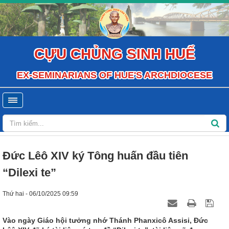
CỰU CHỦNG SINH HUẾ
EX-SEMINARIANS OF HUE'S ARCHDIOCESE
Đức Lêô XIV ký Tông huấn đầu tiên
“Dilexi te”
Thứ hai - 06/10/2025 09:59
Vào ngày Giáo hội tưởng nhớ Thánh Phanxicô Assisi, Đức