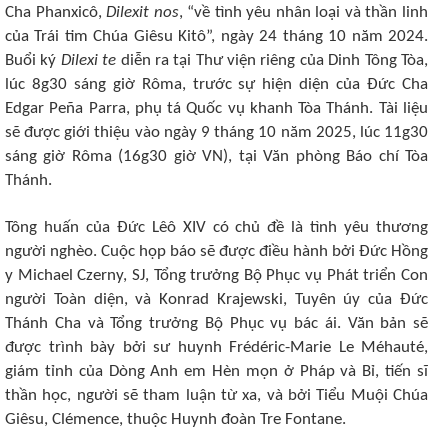
Cha Phanxicô,
Dilexit nos
, “về tình yêu nhân loại và thần linh
của Trái tim Chúa Giêsu Kitô”, ngày 24 tháng 10 năm 2024.
Buổi ký
Dilexi te
diễn ra tại Thư viện riêng của Dinh Tông Tòa,
lúc 8g30 sáng giờ Rôma, trước sự hiện diện ​​của Đức Cha
Edgar Peña Parra, phụ tá Quốc vụ khanh Tòa Thánh. Tài liệu
sẽ được giới thiệu vào ngày 9 tháng 10 năm 2025, lúc 11g30
sáng giờ Rôma (16g30 giờ VN), tại Văn phòng Báo chí Tòa
Thánh.
Tông huấn của Đức Lêô XIV có chủ đề là tình yêu thương
người nghèo. Cuộc họp báo sẽ được điều hành bởi Đức Hồng
y Michael Czerny, SJ, Tổng trưởng Bộ Phục vụ Phát triển Con
người Toàn diện, và Konrad Krajewski, Tuyên úy của Đức
Thánh Cha và Tổng trưởng Bộ Phục vụ bác ái. Văn bản sẽ
được trình bày bởi sư huynh Frédéric-Marie Le Méhauté,
giám tỉnh của Dòng Anh em Hèn mọn ở Pháp và Bỉ, tiến sĩ
thần học, người sẽ tham luận từ xa, và bởi Tiểu Muội Chúa
Giêsu, Clémence, thuộc Huynh đoàn Tre Fontane.