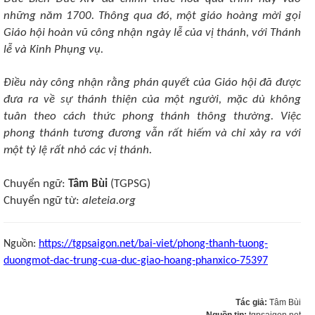
những năm 1700. Thông qua đó, một giáo hoàng mời gọi
Giáo hội hoàn vũ công nhận ngày lễ của vị thánh, với Thánh
lễ và Kinh Phụng vụ.
Điều này công nhận rằng phán quyết của Giáo hội đã được
đưa ra về sự thánh thiện của một người, mặc dù không
tuân theo cách thức phong thánh thông thường. Việc
phong thánh tương đương vẫn rất hiếm và chỉ xảy ra với
một tỷ lệ rất nhỏ các vị thánh.
Chuyển ngữ:
Tâm Bùi
(TGPSG)
Chuyển ngữ từ:
aleteia.org
Nguồn:
https://tgpsaigon.net/bai-viet/phong-thanh-tuong-
duongmot-dac-trung-cua-duc-giao-hoang-phanxico-75397
Tác giả:
Tâm Bùi