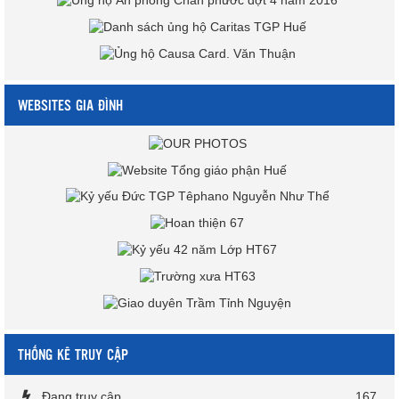
WEBSITES GIA ĐÌNH
THỐNG KÊ TRUY CẬP
Đang truy cập
167