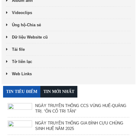
Album ảnh
Videoclips
Ủng hộ-Chia sẻ
Dữ liệu Website cũ
Tải file
Tờ liên lạc
Web Links
TIN TIÊU ĐIỂM
TIN MỚI NHẤT
NGÀY TRUYỀN THỐNG CCS VÙNG HUẾ-QUẢNG
TRỊ. “ÔN CỐ TRI TÂN”
NGÀY TRUYỀN THỐNG GIA ĐÌNH CỰU CHỦNG
SINH HUẾ NĂM 2025