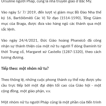
Ursuline người Pháp, cũng là nhà truyền giáo ở Bắc Mỹ.
Vào ngày 5/ 7/ 2019, đến lượt vị giám mục Bồ Đào Nha thế
kỷ 16, Bartôlômêô Các Vị Tử đạo (1514-1590), Tổng Giám
mục của Braga, được đưa vào hàng ngũ các thánh qua một
sắc lệnh.
Vào ngày 24/4/2021, Đức Giáo hoàng Phanxicô đã công
nhận sự thánh thiện của một nữ tu người Ý dòng Đaminh từ
thời Trung cổ, Margaret xứ Castello (1287-1320), theo cách
tương đương.
Tiếp theo: một nhóm nữ tu?
Theo thông lệ, những cuộc phong thánh cụ thể này được yêu
cầu trực tiếp bởi một đại diện tối cao của Giáo hội - một
cộng đồng, một giáo phận, v.v.
Một nhóm nữ tu người Pháp cũng là một phần của tiến trình