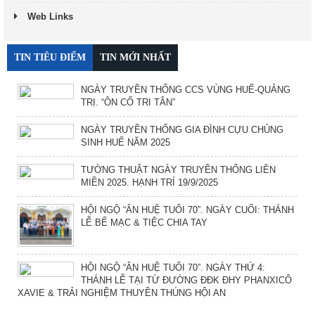
Web Links
TIN TIÊU ĐIỂM
TIN MỚI NHẤT
NGÀY TRUYỀN THỐNG CCS VÙNG HUẾ-QUẢNG
TRỊ. “ÔN CỐ TRI TÂN”
NGÀY TRUYỀN THỐNG GIA ĐÌNH CỰU CHỦNG
SINH HUẾ NĂM 2025
TƯỜNG THUẬT NGÀY TRUYỀN THỐNG LIÊN
MIỀN 2025. HẠNH TRÍ 19/9/2025
HỘI NGỘ “ÂN HUỆ TUỔI 70”. NGÀY CUỐI: THÁNH
LỄ BẾ MẠC & TIỆC CHIA TAY
HỘI NGỘ “ÂN HUỆ TUỔI 70”. NGÀY THỨ 4:
THÁNH LỄ TẠI TỪ ĐƯỜNG ĐĐK ĐHY PHANXICÔ
XAVIE & TRẢI NGHIỆM THUYỀN THÚNG HỘI AN