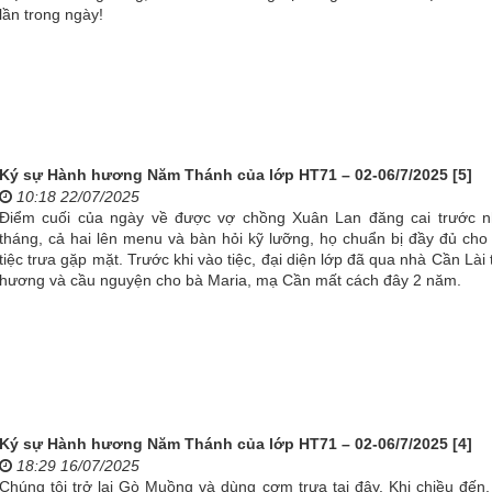
lần trong ngày!
Ký sự Hành hương Năm Thánh của lớp HT71 – 02-06/7/2025 [5]
10:18 22/07/2025
Điểm cuối của ngày về được vợ chồng Xuân Lan đăng cai trước n
tháng, cả hai lên menu và bàn hỏi kỹ lưỡng, họ chuẩn bị đầy đủ cho
tiệc trưa gặp mặt. Trước khi vào tiệc, đại diện lớp đã qua nhà Cần Lài
hương và cầu nguyện cho bà Maria, mạ Cần mất cách đây 2 năm.
Ký sự Hành hương Năm Thánh của lớp HT71 – 02-06/7/2025 [4]
18:29 16/07/2025
Chúng tôi trở lại Gò Muồng và dùng cơm trưa tại đây. Khi chiều đến,