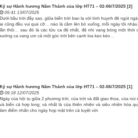
Ký sự Hành hương Năm Thánh của lớp HT71 – 02-06/7/2025 [2]
05:41 13/07/2025
Dưới bầu trời đầy sao, giữa biển trời bao la với tình huynh đệ ngút ngà
ai cũng đều vui quá cỡ… nào là cầm lên bỏ xuống, mỗi ngày tôi nhậu
lần thôi… sau đó là các tửu ca đệ nhất, đệ nhị vang bóng một thời 
xướng ca vang um cả một góc trời bên cạnh loa kẹo kéo…
Ký sự Hành hương Năm Thánh của lớp HT71 – 02-06/7/2025 [1]
09:18 12/07/2025
Ngày của hội tụ giữa 2 phương trời, của trời và đất giao thoa, của núi
và biển cả hợp long; và nhất là của thiên nhiên và siêu nhiên hòa qu
làm điểm nhấn cho ngày họp mặt trên cả tuyệt vời.