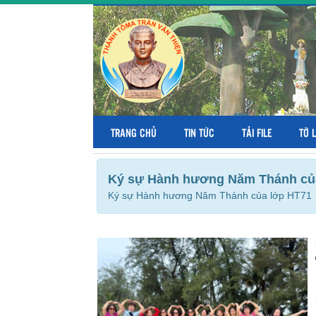
TRANG CHỦ
TIN TỨC
TẢI FILE
TỜ 
Ký sự Hành hương Năm Thánh củ
Ký sự Hành hương Năm Thánh của lớp HT71