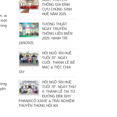
THỐNG GIA ĐÌNH
CỰU CHỦNG SINH
HUẾ NĂM 2025
n, ai
 một
TƯỜNG THUẬT
cùng
NGÀY TRUYỀN
THỐNG LIÊN MIỀN
2025. HẠNH TRÍ
19/9/2025
HỘI NGỘ “ÂN HUỆ
TUỔI 70”. NGÀY
CUỐI: THÁNH LỄ BẾ
MẠC & TIỆC CHIA
TAY
HỘI NGỘ “ÂN HUỆ
 rừng
TUỔI 70”. NGÀY THỨ
yện,
4: THÁNH LỄ TẠI TỪ
ĐƯỜNG ĐĐK ĐHY
PHANXICÔ XAVIE & TRẢI NGHIỆM
THUYỀN THÚNG HỘI AN