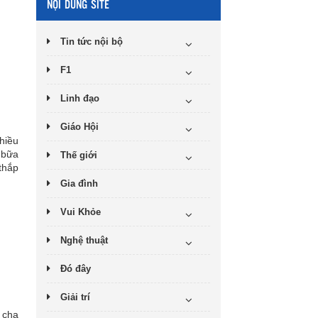
NỘI DUNG SITE
Tin tức nội bộ
F1
Linh đạo
Giáo Hội
hiều
 bữa
Thế giới
 thắp
Gia đình
Vui Khỏe
Nghệ thuật
Đó đây
Giải trí
 cha