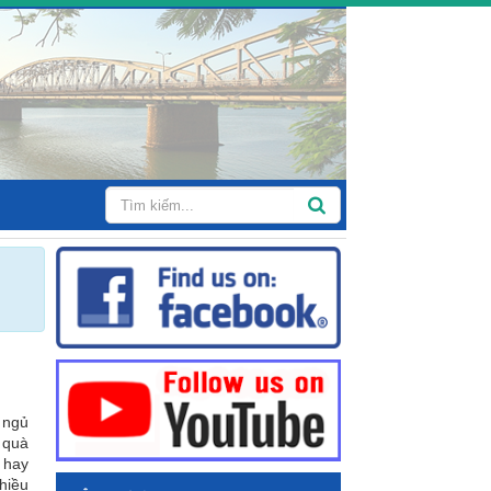
 ngủ
 quà
 hay
hiều