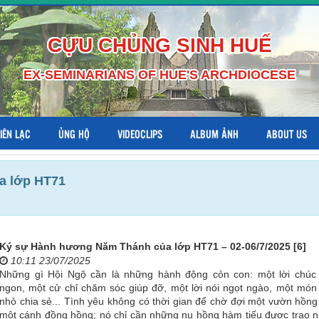
CỰU CHỦNG SINH HUẾ
EX-SEMINARIANS OF HUE'S ARCHDIOCESE
LIÊN LẠC
ỦNG HỘ
VIDEOCLIPS
ALBUM ẢNH
ABOUT US
a lớp HT71
Ký sự Hành hương Năm Thánh của lớp HT71 – 02-06/7/2025 [6]
10:11 23/07/2025
Những gì Hội Ngộ cần là những hành động cỏn con: một lời chúc
ngon, một cử chỉ chăm sóc giúp đỡ, một lời nói ngọt ngào, một món
nhỏ chia sẻ... Tình yêu không có thời gian để chờ đợi một vườn hồng
một cánh đồng hồng; nó chỉ cần những nụ hồng hàm tiếu được trao n