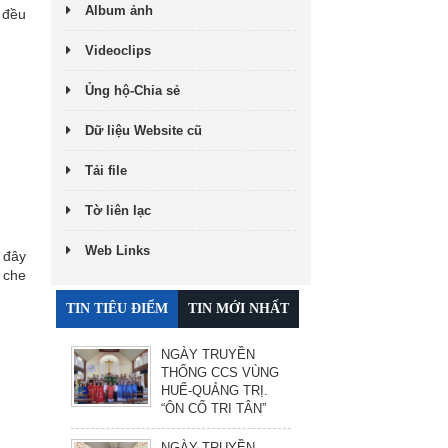
Album ảnh
 đều
Videoclips
Ủng hộ-Chia sẻ
Dữ liệu Website cũ
Tải file
Tờ liên lạc
Web Links
 đây
 che
TIN TIÊU ĐIỂM
TIN MỚI NHẤT
NGÀY TRUYỀN
THỐNG CCS VÙNG
HUẾ-QUẢNG TRỊ.
“ÔN CỐ TRI TÂN”
NGÀY TRUYỀN