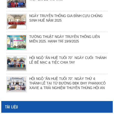
NGÀY TRUYỀN THỐNG GIA ĐÌNH CỰU CHỦNG
SINH HUẾ NĂM 2025
TƯỜNG THUẬT NGÀY TRUYỀN THỐNG LIÊN
MIỀN 2025. HẠNH TRÍ 19/9/2025
HỘI NGỘ “ÂN HUỆ TUỔI 70”. NGÀY CUỐI: THÁNH
LỄ BẾ MẠC & TIỆC CHIA TAY
HỘI NGỘ “ÂN HUỆ TUỔI 70”. NGÀY THỨ 4:
THÁNH LỄ TẠI TỪ ĐƯỜNG ĐĐK ĐHY PHANXICÔ
XAVIE & TRẢI NGHIỆM THUYỀN THÚNG HỘI AN
TÀI LIỆU