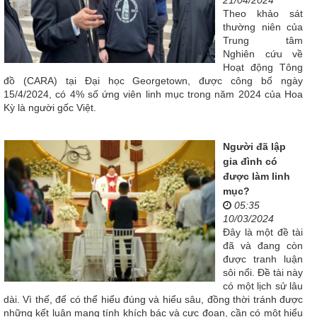
21/04/2024
Theo khảo sát
thường niên của
Trung tâm
Nghiên cứu về
Hoạt động Tông
đồ (CARA) tại Đại học Georgetown, được công bố ngày
15/4/2024, có 4% số ứng viên linh mục trong năm 2024 của Hoa
Kỳ là người gốc Việt.
Người đã lập
gia đình có
được làm linh
mục?
05:35
10/03/2024
Đây là một đề tài
đã và đang còn
được tranh luận
sôi nổi. Đề tài này
có một lịch sử lâu
dài. Vì thế, để có thể hiểu đúng và hiểu sâu, đồng thời tránh được
những kết luận mang tính khích bác và cực đoan, cần có một hiểu