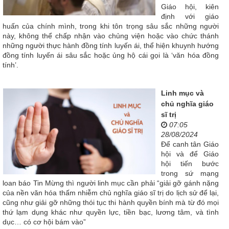
Giáo hội, kiên
định với giáo
huấn của chính mình, trong khi tôn trọng sâu sắc những người
này, không thể chấp nhận vào chủng viện hoặc vào chức thánh
những người thực hành đồng tính luyến ái, thể hiện khuynh hướng
đồng tính luyến ái sâu sắc hoặc ủng hộ cái gọi là ‘văn hóa đồng
tính’.
Linh mục và
chủ nghĩa giáo
sĩ trị
07:05
28/08/2024
Để canh tân Giáo
hội và để Giáo
hội tiến bước
trong sứ mạng
loan báo Tin Mừng thì người linh mục cần phải “giải gỡ gánh nặng
của nền văn hóa thấm nhiễm chủ nghĩa giáo sĩ trị do lịch sử để lại,
cũng như giải gỡ những thói tục thi hành quyền bính mà từ đó mọi
thứ lạm dụng khác như quyền lực, tiền bạc, lương tâm, và tình
dục… có cơ hội bám vào”