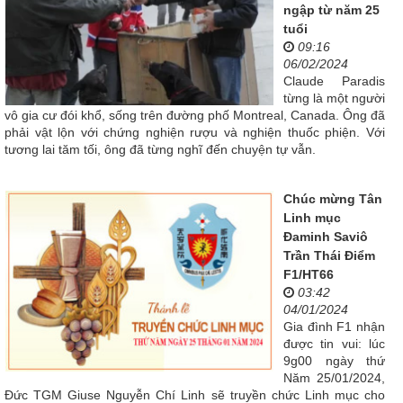
ngập từ năm 25
tuổi
09:16
06/02/2024
Claude Paradis
từng là một người
vô gia cư đói khổ, sống trên đường phố Montreal, Canada. Ông đã
phải vật lộn với chứng nghiện rượu và nghiện thuốc phiện. Với
tương lai tăm tối, ông đã từng nghĩ đến chuyện tự vẫn.
Chúc mừng Tân
Linh mục
Đaminh Saviô
Trần Thái Điểm
F1/HT66
03:42
04/01/2024
Gia đình F1 nhận
được tin vui: lúc
9g00 ngày thứ
Năm 25/01/2024,
Đức TGM Giuse Nguyễn Chí Linh sẽ truyền chức Linh mục cho