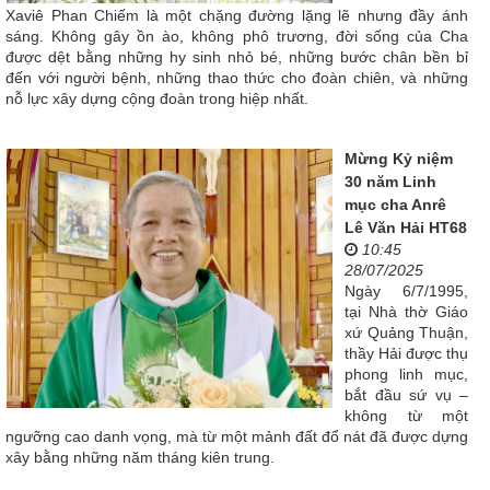
Xaviê Phan Chiếm là một chặng đường lặng lẽ nhưng đầy ánh
sáng. Không gây ồn ào, không phô trương, đời sống của Cha
được dệt bằng những hy sinh nhỏ bé, những bước chân bền bỉ
đến với người bệnh, những thao thức cho đoàn chiên, và những
nỗ lực xây dựng cộng đoàn trong hiệp nhất.
Mừng Kỷ niệm
30 năm Linh
mục cha Anrê
Lê Văn Hải HT68
10:45
28/07/2025
Ngày 6/7/1995,
tại Nhà thờ Giáo
xứ Quảng Thuận,
thầy Hải được thụ
phong linh mục,
bắt đầu sứ vụ –
không từ một
ngưỡng cao danh vọng, mà từ một mảnh đất đổ nát đã được dựng
xây bằng những năm tháng kiên trung.