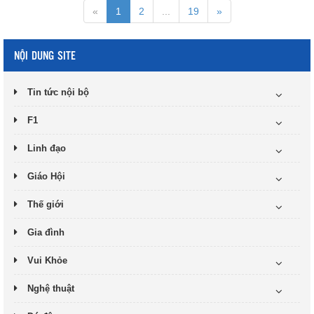
«
1
2
...
19
»
NỘI DUNG SITE
Tin tức nội bộ
F1
Linh đạo
Giáo Hội
Thế giới
Gia đình
Vui Khỏe
Nghệ thuật