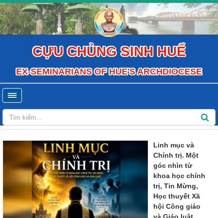
CỰU CHỦNG SINH HUẾ
EX-SEMINARIANS OF HUE'S ARCHDIOCESE
Linh mục và
Chính trị. Một
góc nhìn từ
khoa học chính
trị, Tin Mừng,
Học thuyết Xã
hội Công giáo
và Giáo luật