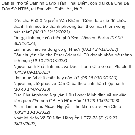
Đan sĩ Phó tế Đaminh Saviô Trần Thái Điểm, con trai của Ông Bà
Trần Đề HT66, tại Đan viện Thiên An, Huế.
Đức cha Phêrô Nguyễn Văn Khảm: “Đừng bao giờ để chức
thánh linh mục trở thành phương tiện thỏa mãn tham vọng
bản thân”
(08:33 12/12/2023)
Ơn gọi linh mục của triệu phú Scott-Vincent Borba
(03:00
30/11/2023)
Linh mục triều và dòng có gì khác?
(08:14 24/11/2023)
Câu chuyện của cha Peter Adamski: Từ doanh nhân trở thành
linh mục
(19:13 22/11/2023)
Người hành khất linh mục và Đức Thánh Cha Gioan-Phaolô II
(04:39 09/11/2023)
Linh mục: Vị chủ chăn hay đầy tớ?
(05:28 03/10/2023)
Người mục tử phục vụ Dân Chúa theo tinh thần hiệp hành
(10:48 14/07/2023)
Đức Cha Anphong Nguyễn Hữu Long: Minh định về sự việc
liên quan đến anh GB. Hồ Hữu Hòa
(19:26 10/02/2023)
Ai tín: Linh mục Micae Nguyễn Thế Minh đã về với Chúa
(08:24 13/10/2022)
Nhật ký Ngày Về 50 Năm Hồng Ân HT72-73 [3]
(10:23
28/07/2022)