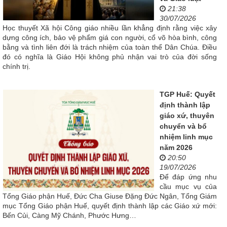
21:38
30/07/2026
Học thuyết Xã hội Công giáo nhiều lần khẳng định rằng việc xây
dựng công ích, bảo vệ phẩm giá con người, cổ võ hòa bình, công
bằng và tình liên đới là trách nhiệm của toàn thể Dân Chúa. Điều
đó có nghĩa là Giáo Hội không phủ nhận vai trò của đời sống
chính trị.
TGP Huế: Quyết
định thành lập
giáo xứ, thuyên
chuyển và bổ
nhiệm linh mục
năm 2026
20:50
19/07/2026
Để đáp ứng nhu
cầu mục vụ của
Tổng Giáo phận Huế, Đức Cha Giuse Đặng Đức Ngân, Tổng Giám
mục Tổng Giáo phận Huế, quyết định thành lập các Giáo xứ mới:
Bến Củi, Càng Mỹ Chánh, Phước Hưng…