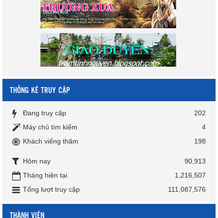
THỐNG KÊ TRUY CẬP
Đang truy cập
202
Máy chủ tìm kiếm
4
Khách viếng thăm
198
Hôm nay
90,913
Tháng hiện tại
1,216,507
Tổng lượt truy cập
111,087,576
THÀNH VIÊN