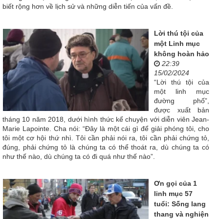
biết rộng hơn về lịch sử và những diễn tiến của vấn đề.
Lời thú tội của
một Linh mục
không hoàn hảo
22:39
15/02/2024
“Lời thú tội của
một linh mục
đường phố”,
được xuất bản
tháng 10 năm 2018, dưới hình thức kể chuyện với diễn viên Jean-
Marie Lapointe. Cha nói: “Đây là một cái gì để giải phóng tôi, cho
tôi một cơ hội thứ nhì. Tôi cần phải nói ra, tôi cần phải chứng tỏ,
đúng, phải chứng tỏ là chúng ta có thể thoát ra, dù chúng ta có
như thế nào, dù chúng ta có đi quá như thế nào”.
Ơn gọi của 1
linh mục 57
tuổi: Sống lang
thang và nghiện