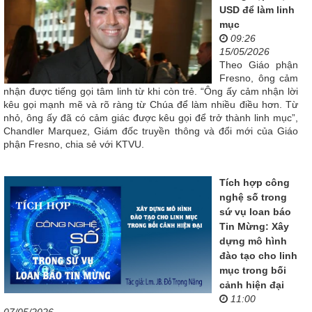
USD để làm linh
mục
09:26
15/05/2026
Theo Giáo phận
Fresno, ông cảm
nhận được tiếng gọi tâm linh từ khi còn trẻ. “Ông ấy cảm nhận lời
kêu gọi mạnh mẽ và rõ ràng từ Chúa để làm nhiều điều hơn. Từ
nhỏ, ông ấy đã có cảm giác được kêu gọi để trở thành linh mục”,
Chandler Marquez, Giám đốc truyền thông và đổi mới của Giáo
phận Fresno, chia sẻ với KTVU.
Tích hợp công
nghệ số trong
sứ vụ loan báo
Tin Mừng: Xây
dựng mô hình
đào tạo cho linh
mục trong bối
cảnh hiện đại
11:00