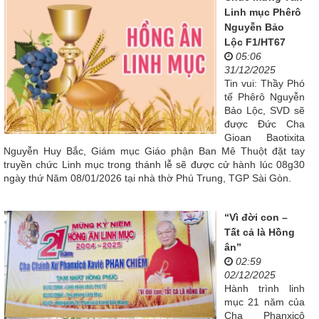
Linh mục Phêrô
Nguyễn Bảo
Lộc F1/HT67
05:06
31/12/2025
Tin vui: Thầy Phó
tế Phêrô Nguyễn
Bảo Lộc, SVD sẽ
được Đức Cha
Gioan Baotixita
Nguyễn Huy Bắc, Giám mục Giáo phận Ban Mê Thuột đặt tay
truyền chức Linh mục trong thánh lễ sẽ được cử hành lúc 08g30
ngày thứ Năm 08/01/2026 tại nhà thờ Phú Trung, TGP Sài Gòn.
“Vì đời con –
Tất cả là Hồng
ân”
02:59
02/12/2025
Hành trình linh
mục 21 năm của
Cha Phanxicô