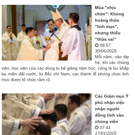
Mùa "chịu
chức": Khủng
hoảng thừa
"linh mục",
nhưng thiếu
"thừa sai"
09:57
30/06/2025
Mỗi năm, vào dịp
hè, khi các chủng
viện, học viện của các dòng tu bế giảng năm học, cũng là lúc khắp
ba miền đất nước, từ Bắc chí Nam, các thánh lễ phong chức linh
mục được tổ chức rầm rộ.
Các Giám mục Ý
phủ nhận việc
nhận người
đồng tính vào
chủng viện
07:41
17/01/2025