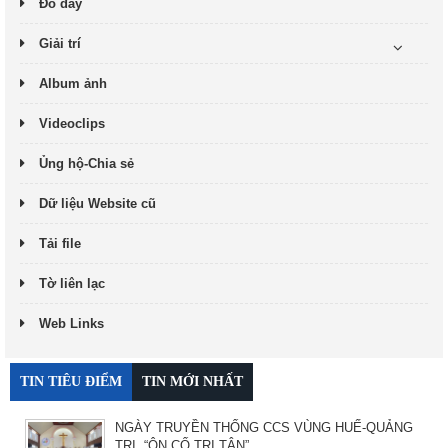
Đó đây
Giải trí
Album ảnh
Videoclips
Ủng hộ-Chia sẻ
Dữ liệu Website cũ
Tải file
Tờ liên lạc
Web Links
TIN TIÊU ĐIỂM
TIN MỚI NHẤT
NGÀY TRUYỀN THỐNG CCS VÙNG HUẾ-QUẢNG
TRỊ. “ÔN CỐ TRI TÂN”