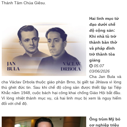
Thánh Tâm Chúa Giêsu.
Hai linh mục tử
đạo dưới chế
độ cộng sản:
Khi nhà tù trở
thành bàn thờ
và pháp đình
trở thành tòa
giảng
05:07
03/06/2026
Cha Jan Bula và
cha Václav Drbola thuộc giáo phận Brno, bị giết tại Jihlava vì lòng
thù ghét đức tin. Sau khi chế độ cộng sản được thiết lập tại Tiệp
Khắc năm 1948, cuộc bách hại công khai chống Giáo Hội bắt đầu.
Vì lòng nhiệt thành mục vụ, cả hai linh mục bị xem là nguy hiểm
đối với chế độ.
Ông trùm Mỹ bỏ
cơ nghiệp triệu