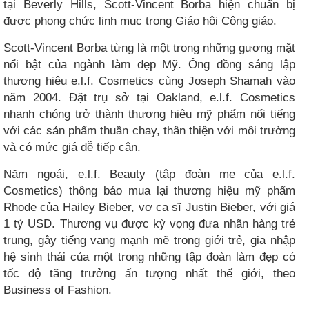
tại Beverly Hills, Scott-Vincent Borba hiện chuẩn bị
được phong chức linh mục trong Giáo hội Công giáo.
Scott-Vincent Borba từng là một trong những gương mặt
nổi bật của ngành làm đẹp Mỹ. Ông đồng sáng lập
thương hiệu e.l.f. Cosmetics cùng Joseph Shamah vào
năm 2004. Đặt trụ sở tại Oakland, e.l.f. Cosmetics
nhanh chóng trở thành thương hiệu mỹ phẩm nổi tiếng
với các sản phẩm thuần chay, thân thiện với môi trường
và có mức giá dễ tiếp cận.
Năm ngoái, e.l.f. Beauty (tập đoàn mẹ của e.l.f.
Cosmetics) thông báo mua lại thương hiệu mỹ phẩm
Rhode của Hailey Bieber, vợ ca sĩ Justin Bieber, với giá
1 tỷ USD. Thương vụ được kỳ vọng đưa nhãn hàng trẻ
trung, gây tiếng vang mạnh mẽ trong giới trẻ, gia nhập
hệ sinh thái của một trong những tập đoàn làm đẹp có
tốc độ tăng trưởng ấn tượng nhất thế giới, theo
Business of Fashion.