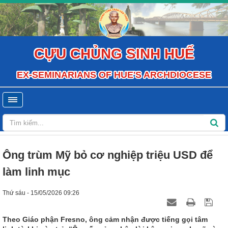
CỰU CHỦNG SINH HUẾ
EX-SEMINARIANS OF HUE'S ARCHDIOCESE
Ông trùm Mỹ bỏ cơ nghiệp triệu USD để
làm linh mục
Thứ sáu - 15/05/2026 09:26
Theo Giáo phận Fresno, ông cảm nhận được tiếng gọi tâm