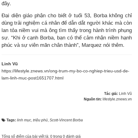
đây.
Đại diện giáo phận cho biết ở tuổi 53, Borba không chỉ
dùng trải nghiệm cá nhân để dẫn dắt người khác mà còn
lan tỏa niềm vui mà ông tìm thấy trong hành trình phụng
sự. “Khi ở cạnh Borba, bạn có thể cảm nhận niềm hạnh
phúc và sự viên mãn chân thành”, Marquez nói thêm.
Linh Vũ
https://lifestyle.znews.vn/ong-trum-my-bo-co-nghiep-trieu-usd-de-
lam-linh-muc-post1651707.html
Tác giả:
Linh Vũ
Nguồn tin:
lifestyle.znews.vn
Tags:
linh mục
,
triệu phú
,
Scott-Vincent Borba
Tổng số điểm của bài viết là: 0 trong 0 đánh giá