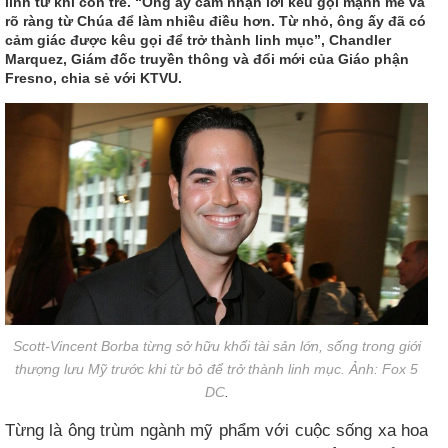
linh từ khi còn trẻ. “Ông ấy cảm nhận lời kêu gọi mạnh mẽ và
rõ ràng từ Chúa để làm nhiều điều hơn. Từ nhỏ, ông ấy đã có
cảm giác được kêu gọi để trở thành linh mục”, Chandler
Marquez, Giám đốc truyền thông và đổi mới của Giáo phận
Fresno, chia sẻ với KTVU.
Scott-Vincent Borba từng sở hữu khối tài sản lớn, sống trong giới
thượng lưu Mỹ trước khi từ bỏ để trở thành linh mục. Ảnh: Fox 5
DC
.
Từng là ông trùm ngành mỹ phẩm với cuộc sống xa hoa