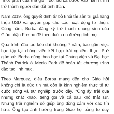
“một phần của thế giới” đó, Borba bước vào hành trình
trở thành người dẫn dắt tinh thần.
Năm 2019, ông quyết định từ bỏ khối tài sản trị giá hàng
triệu USD và quyên góp cho các hoạt động từ thiện.
Cùng năm, Borba đăng ký trở thành chủng sinh của
Giáo phận Fresno để theo đuổi con đường linh mục.
Quá trình đào tạo kéo dài khoảng 7 năm, bao gồm việc
học tập tại chủng viện kết hợp trải nghiệm thực tế ở
giáo xứ. Borba cũng theo học tại Chủng viện và Đại học
Thánh Patrick ở Menlo Park để hoàn tất chương trình
đào tạo linh mục.
Theo Marquez, điều Borba mang đến cho Giáo hội
không chỉ là đức tin mà còn là kinh nghiệm thực tế từ
cuộc sống và sự nghiệp trước đây. “Ông ấy trải qua
những khát khao, tiếng gọi và cả đau khổ thật sự.
Những trải nghiệm đó giúp ông đồng cảm với các tín
hữu. Ông tạo ảnh hưởng trong Giáo hội bằng tư duy