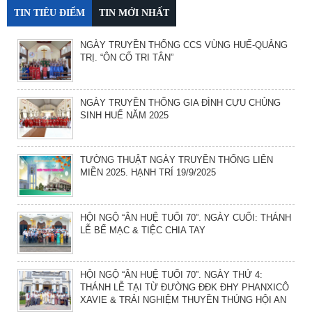
TIN TIÊU ĐIỂM
TIN MỚI NHẤT
NGÀY TRUYỀN THỐNG CCS VÙNG HUẾ-QUẢNG
TRỊ. “ÔN CỐ TRI TÂN”
NGÀY TRUYỀN THỐNG GIA ĐÌNH CỰU CHỦNG
SINH HUẾ NĂM 2025
TƯỜNG THUẬT NGÀY TRUYỀN THỐNG LIÊN
MIỀN 2025. HẠNH TRÍ 19/9/2025
HỘI NGỘ “ÂN HUỆ TUỔI 70”. NGÀY CUỐI: THÁNH
LỄ BẾ MẠC & TIỆC CHIA TAY
HỘI NGỘ “ÂN HUỆ TUỔI 70”. NGÀY THỨ 4:
THÁNH LỄ TẠI TỪ ĐƯỜNG ĐĐK ĐHY PHANXICÔ
XAVIE & TRẢI NGHIỆM THUYỀN THÚNG HỘI AN