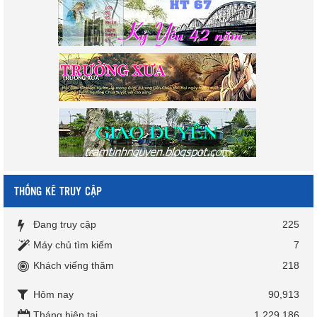
THỐNG KÊ TRUY CẬP
Đang truy cập
225
Máy chủ tìm kiếm
7
Khách viếng thăm
218
Hôm nay
90,913
Tháng hiện tại
1,229,186