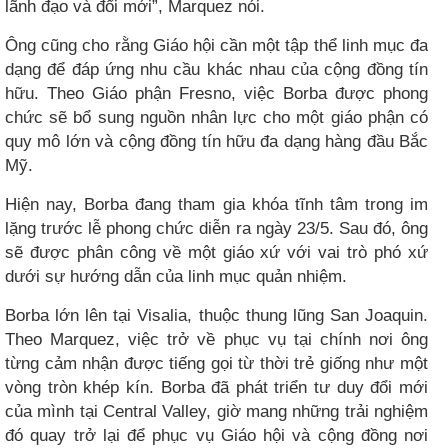
lãnh đạo và đổi mới”, Marquez nói.
Ông cũng cho rằng Giáo hội cần một tập thể linh mục đa
dạng để đáp ứng nhu cầu khác nhau của cộng đồng tín
hữu. Theo Giáo phận Fresno, việc Borba được phong
chức sẽ bổ sung nguồn nhân lực cho một giáo phận có
quy mô lớn và cộng đồng tín hữu đa dạng hàng đầu Bắc
Mỹ.
Hiện nay, Borba đang tham gia khóa tĩnh tâm trong im
lặng trước lễ phong chức diễn ra ngày 23/5. Sau đó, ông
sẽ được phân công về một giáo xứ với vai trò phó xứ
dưới sự hướng dẫn của linh mục quản nhiệm.
Borba lớn lên tại Visalia, thuộc thung lũng San Joaquin.
Theo Marquez, việc trở về phục vụ tại chính nơi ông
từng cảm nhận được tiếng gọi từ thời trẻ giống như một
vòng tròn khép kín. Borba đã phát triển tư duy đổi mới
của mình tại Central Valley, giờ mang những trải nghiệm
đó quay trở lại để phục vụ Giáo hội và cộng đồng nơi