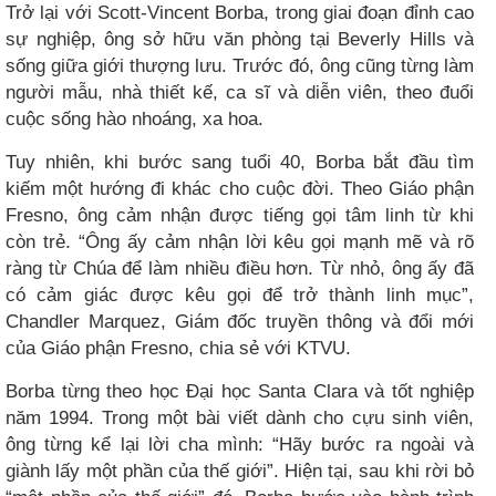
Trở lại với Scott-Vincent Borba, trong giai đoạn đỉnh cao
sự nghiệp, ông sở hữu văn phòng tại Beverly Hills và
sống giữa giới thượng lưu. Trước đó, ông cũng từng làm
người mẫu, nhà thiết kế, ca sĩ và diễn viên, theo đuổi
cuộc sống hào nhoáng, xa hoa.
Tuy nhiên, khi bước sang tuổi 40, Borba bắt đầu tìm
kiếm một hướng đi khác cho cuộc đời. Theo Giáo phận
Fresno, ông cảm nhận được tiếng gọi tâm linh từ khi
còn trẻ. “Ông ấy cảm nhận lời kêu gọi mạnh mẽ và rõ
ràng từ Chúa để làm nhiều điều hơn. Từ nhỏ, ông ấy đã
có cảm giác được kêu gọi để trở thành linh mục”,
Chandler Marquez, Giám đốc truyền thông và đổi mới
của Giáo phận Fresno, chia sẻ với KTVU.
Borba từng theo học Đại học Santa Clara và tốt nghiệp
năm 1994. Trong một bài viết dành cho cựu sinh viên,
ông từng kể lại lời cha mình: “Hãy bước ra ngoài và
giành lấy một phần của thế giới”. Hiện tại, sau khi rời bỏ