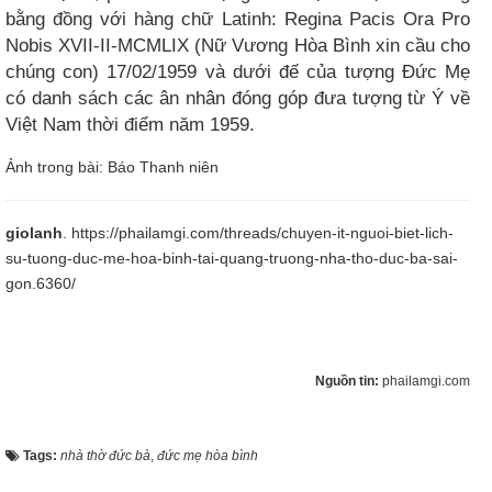
bằng đồng với hàng chữ Latinh: Regina Pacis Ora Pro
Nobis XVII-II-MCMLIX (Nữ Vương Hòa Bình xin cầu cho
chúng con) 17/02/1959 và dưới đế của tượng Đức Mẹ
có danh sách các ân nhân đóng góp đưa tượng từ Ý về
Việt Nam thời điểm năm 1959.​
Ảnh trong bài: Báo Thanh niên
giolanh
.
https://phailamgi.com/threads/chuyen-it-nguoi-biet-lich-
su-tuong-duc-me-hoa-binh-tai-quang-truong-nha-tho-duc-ba-sai-
gon.6360/
Nguồn tin:
phailamgi.com
Tags:
nhà thờ đức bà
,
đức mẹ hòa bình