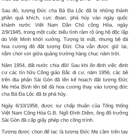
Sau đó, tượng Đức cha Bá Đa Lộc đã bị những thành
phần quá khích, cực đoan, phá hủy vào ngày quốc
khánh nước Việt Nam Dân Chủ cộng Hòa, ngày
2/9/1945, trong một cuộc biểu tình rầm rộ ủng hộ độc lập
do Việt Minh khởi xướng. Tượng bị mất, nhưng bệ đá
hoa cương đỏ đặt tượng Đức Cha vẫn được giữ lại,
nằm chơi vơi giữa quảng trường hàng chục năm trời.
Năm 1954, đất nước chia đôi! Sau khi ổn định việc định
cư các tín hữu Công giáo Bắc di cư, năm 1956, các bề
trên địa phận Sài Gòn đã lên kế hoạch đặt tượng Đức
Mẹ Hòa Bình lên bệ đá hoa cương thay vào tượng đức
cha Bá Đa Lộc đã bị phá hủy.
Ngày 6/10/1958, được sự chấp thuận của Tổng thống
Việt Nam Cộng Hòa G.B. Ngô Đình Diệm, ông đô trưởng
Sài Gòn đã cấp giấy phép cho công trình.
Tượng được chọn để tạc là tượng Đức Mẹ cầm trên tay