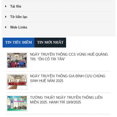
Tải file
Tờ liên lạc
Web Links
TIN TIÊU ĐIỂM
TIN MỚI NHẤT
NGÀY TRUYỀN THỐNG CCS VÙNG HUẾ-QUẢNG
TRỊ. “ÔN CỐ TRI TÂN”
NGÀY TRUYỀN THỐNG GIA ĐÌNH CỰU CHỦNG
SINH HUẾ NĂM 2025
TƯỜNG THUẬT NGÀY TRUYỀN THỐNG LIÊN
MIỀN 2025. HẠNH TRÍ 19/9/2025