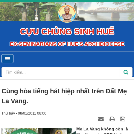
CỰU CHỦNG SINH HUẾ
EX-SEMINARIANS OF HUE'S ARCHDIOCESE
Cùng hòa tiếng hát hiệp nhất trên Đất Mẹ
La Vang.
Thứ bảy - 08/01/2011 08:00
Mẹ La Vang không còn là