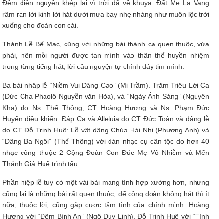
Đêm diễn nguyện khép lại vì trời đã về khuya. Đất Mẹ La Vang
râm ran lời kinh lời hát dưới mưa bay nhẹ nhàng như muôn lộc trời
xuống cho đoàn con cái.
Thánh Lễ Bế Mạc, cũng với những bài thánh ca quen thuộc, vừa
phải, nên mỗi người được tan mình vào thân thể huyền nhiệm
trong từng tiếng hát, lời cầu nguyện tự chính đáy tim mình.
Ba bài nhập lễ “Niềm Vui Dâng Cao” (Mi Trầm), Trăm Triệu Lời Ca
(Đức Cha Phaolô Nguyễn văn Hòa), và “Ngày Ánh Sáng” (Nguyên
Kha) do Ns. Thế Thông, CT Hoàng Hương và Ns. Phạm Đức
Huyến điều khiển. Đáp Ca và Alleluia do CT Đức Toàn và dâng lễ
do CT Đỗ Trinh Huệ: Lễ vật dâng Chúa Hài Nhi (Phương Anh) và
“Dâng Ba Ngôi” (Thế Thông) với dàn nhạc cụ dân tộc do hơn 40
nhạc công thuộc 2 Cộng Đoàn Con Đức Mẹ Vô Nhiễm và Mến
Thánh Giá Huế trình tấu.
Phần hiệp lễ tuy có một vài bài mang tính hợp xướng hơn, nhưng
cũng lại là những bài rất quen thuộc, để cộng đoàn không hát thì ít
nữa, thuộc lời, cũng gặp được tâm tình của chính mình: Hoàng
Hương với “Đêm Bình An” (Ngô Duy Linh), Đỗ Trinh Huệ với “Tình