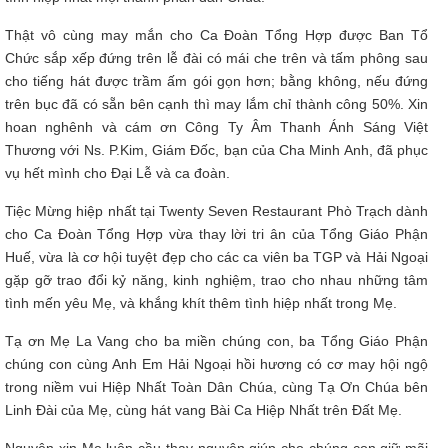
Thật vô cùng may mắn cho Ca Đoàn Tổng Hợp được Ban Tổ
Chức sắp xếp đứng trên lễ đài có mái che trên và tấm phông sau
cho tiếng hát được trầm ấm gói gọn hơn; bằng không, nếu đứng
trên bục đã có sẵn bên cạnh thì may lắm chỉ thành công 50%. Xin
hoan nghênh và cám ơn Công Ty Âm Thanh Ánh Sáng Việt
Thương với Ns. P.Kim, Giám Đốc, bạn của Cha Minh Anh, đã phục
vụ hết mình cho Đại Lễ và ca đoàn.
Tiệc Mừng hiệp nhất tại Twenty Seven Restaurant Phò Trạch dành
cho Ca Đoàn Tổng Hợp vừa thay lời tri ân của Tổng Giáo Phận
Huế, vừa là cơ hội tuyệt đẹp cho các ca viên ba TGP và Hải Ngoại
gặp gỡ trao đổi kỷ năng, kinh nghiệm, trao cho nhau những tâm
tình mến yêu Mẹ, và khắng khít thêm tình hiệp nhất trong Mẹ.
Tạ ơn Mẹ La Vang cho ba miền chúng con, ba Tổng Giáo Phận
chúng con cùng Anh Em Hải Ngoại hồi hương có cơ may hội ngộ
trong niềm vui Hiệp Nhất Toàn Dân Chúa, cùng Tạ Ơn Chúa bên
Linh Đài của Mẹ, cùng hát vang Bài Ca Hiệp Nhất trên Đất Mẹ.
Nguyện xin Mẹ luôn cầu thay nguyện giúp cho chúng con giữ mãi