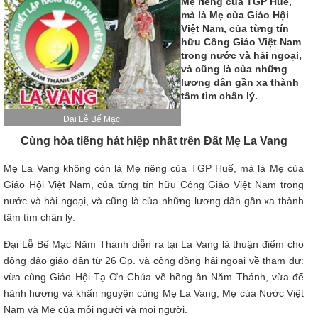
Mẹ riêng của TGP Huế,
mà là Mẹ của Giáo Hội
Việt Nam, của từng tín
hữu Công Giáo Việt Nam
trong nước và hải ngoại,
và cũng là của những
lương dân gần xa thành
tâm tìm chân lý.
Đại Lễ Bế Mạc.
Cùng hòa tiếng hát hiệp nhất trên Đất Mẹ La Vang
Mẹ La Vang không còn là Mẹ riêng của TGP Huế, mà là Mẹ của
Giáo Hội Việt Nam, của từng tín hữu Công Giáo Việt Nam trong
nước và hải ngoại, và cũng là của những lương dân gần xa thành
tâm tìm chân lý.
Đại Lễ Bế Mạc Năm Thánh diễn ra tại La Vang là thuận điểm cho
đông đảo giáo dân từ 26 Gp. và cộng đồng hải ngoại về tham dự:
vừa cùng Giáo Hội Tạ Ơn Chúa về hồng ân Năm Thánh, vừa để
hành hương và khấn nguyện cùng Mẹ La Vang, Mẹ của Nước Việt
Nam và Mẹ của mỗi người và mọi người.