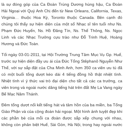
là sự đóng góp của Ca Đoàn Trùng Dương hùng hậu, Ca Đoàn
Hải Ngoại với Quý Anh Chị đến từ New Orleans, California, Texas,
Virginia… thuộc Hoa Kỳ, Toronto thuộc Canada. Bên cạnh đó
chúng tôi thấy sự hiện diện của một số Nhạc sĩ tên tuổi như Ns.
Phạm Đức Huyến, Ns. Hồ Đăng Tín, Ns. Thế Thông, Ns. Ngọc
Linh và các Nhạc Trưởng cựu trào như Đỗ Trinh Huệ, Hoàng
Hương và Đức Toàn.
Tối ngày 03-01-2011, tại Hội Trường Trung Tâm Mục Vụ Gp. Huế,
trước sự hiện diện đầy ưu ái của Đức Tổng Stêphanô Nguyễn Như
Thể, với sự sắp đặt của Cha Minh Anh, hơn 350 ca viên ưu tú đã
có một buổi tổng dượt kéo dài 4 tiếng đồng hồ thật nhiệt tình.
Nhiệt tình vì ý thức vai trò đại diện cho tất cả các ca trưởng, ca
viên trong và ngoài nước dâng tiếng hát trên đất Mẹ La Vang ngày
Bế Mạc Năm Thánh.
Đêm tổng dượt nối kết tiếng hát và tâm hồn của ba miền, ba Tổng
Giáo Phận và của cộng đoàn hải ngoại. Một hình ảnh tuyệt đẹp khi
các phần bè của mỗi ca đoàn được sắp xếp chung với nhau,
không còn phân biệt Huế, Sài Gòn, Hà Nội, trong hay ngoài nước