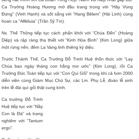
Ca Trưởng Hoàng Hương mở đầu trang trọng với “Hãy Vùng
Đứng” (Vinh Hạnh) và sốt sắng với “Hang Bêlem” (Hải Linh) cùng
hoan ca “Allléluia” (Trần Sỹ Tín).
Ns. Thế Thông tiếp tục cách phấn khởi với “Chúa Đến” (Hoàng
Diệp) và rập ràng tha thiết với “Kinh Hòa Bình” (Kim Long) giữa
một rừng nến, đêm La Vang linh thiêng kỳ diệu.
Trước Thánh Thể, Ca Trưởng Đỗ Trinh Huệ thổn thức với “Lạy
Chúa bao ngày tháng con hằng mơ ước” (Kim Long), rồi Ca
Trưởng Đức Toàn tiếp tục với “Con Quì Gối” trong khi cả hơn 2000
diễn viên cùng Giám Mục Chủ Sự, các Lm. Phụ Lễ, đoàn lễ sinh
trên lễ đài quì gối thật cung kính.
Ca trưởng Đỗ Trinh
Huệ tiếp tục với “Nầy
Con là Đá” và trang
nghiêm với “Tantum
ergo”.