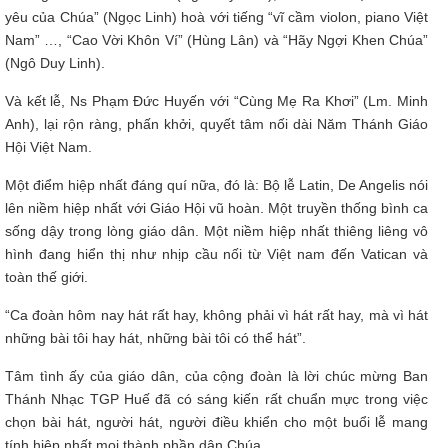
yêu của Chúa” (Ngọc Linh) hoà với tiếng “vĩ cầm violon, piano Việt
Nam” …, “Cao Vời Khôn Ví” (Hùng Lân) và “Hãy Ngợi Khen Chúa”
(Ngô Duy Linh).
Và kết lễ, Ns Phạm Đức Huyến với “Cùng Mẹ Ra Khơi” (Lm. Minh
Anh), lại rộn ràng, phấn khởi, quyết tâm nối dài Năm Thánh Giáo
Hội Việt Nam.
Một điểm hiệp nhất đáng quí nữa, đó là: Bộ lễ Latin, De Angelis nói
lên niềm hiệp nhất với Giáo Hội vũ hoàn. Một truyền thống bình ca
sống dậy trong lòng giáo dân. Một niềm hiệp nhất thiêng liêng vô
hình đang hiển thị như nhịp cầu nối từ Việt nam đến Vatican và
toàn thế giới.
“Ca đoàn hôm nay hát rất hay, không phải vì hát rất hay, mà vì hát
những bài tôi hay hát, những bài tôi có thể hát”.
Tâm tình ấy của giáo dân, của cộng đoàn là lời chúc mừng Ban
Thánh Nhạc TGP Huế đã có sáng kiến rất chuẩn mực trong việc
chọn bài hát, người hát, người điều khiển cho một buổi lễ mang
tính hiệp nhất mọi thành phần dân Chúa.