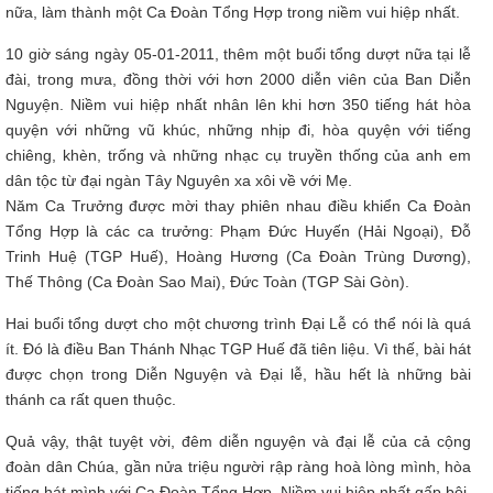
nữa, làm thành một Ca Đoàn Tổng Hợp trong niềm vui hiệp nhất.
10 giờ sáng ngày 05-01-2011, thêm một buổi tổng dượt nữa tại lễ
đài, trong mưa, đồng thời với hơn 2000 diễn viên của Ban Diễn
Nguyện. Niềm vui hiệp nhất nhân lên khi hơn 350 tiếng hát hòa
quyện với những vũ khúc, những nhịp đi, hòa quyện với tiếng
chiêng, khèn, trống và những nhạc cụ truyền thống của anh em
dân tộc từ đại ngàn Tây Nguyên xa xôi về với Mẹ.
Năm Ca Trưởng được mời thay phiên nhau điều khiển Ca Đoàn
Tổng Hợp là các ca trưởng: Phạm Đức Huyến (Hải Ngoại), Đỗ
Trinh Huệ (TGP Huế), Hoàng Hương (Ca Đoàn Trùng Dương),
Thế Thông (Ca Đoàn Sao Mai), Đức Toàn (TGP Sài Gòn).
Hai buổi tổng dượt cho một chương trình Đại Lễ có thể nói là quá
ít. Đó là điều Ban Thánh Nhạc TGP Huế đã tiên liệu. Vì thế, bài hát
được chọn trong Diễn Nguyện và Đại lễ, hầu hết là những bài
thánh ca rất quen thuộc.
Quả vậy, thật tuyệt vời, đêm diễn nguyện và đại lễ của cả cộng
đoàn dân Chúa, gần nửa triệu người rập ràng hoà lòng mình, hòa
tiếng hát mình với Ca Đoàn Tổng Hợp. Niềm vui hiệp nhất gấp bội.